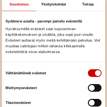
Lue seuraavaksi
Suostumus
Yksityiskohdat
Tietoja
Kolesterolikoulu
Sydämesi asialla - parempi palvelu evästeillä
Hyväksymällä evästeet saat sujuvamman
LUE ARTIKKELI
käyttökokemuksen ja sisältöä, joka sopii juuri sinulle.
Evästeet auttavat myös meitä kehittämään palvelua. Voit
muuttaa valintojasi milloin tahansa klikkaamalla
Terveysmittauksia Kampin
evästelinkkiä sivun alakulmassa.
palvelukeskuksessa
LUE ARTIKKELI
Suostumuksen valinta
Välttämättömät evästeet
Sydänpäivä-kiertue
Mieltymysevästeet
LUE ARTIKKELI
Tilastoevästeet