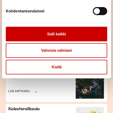
Sydänryhmät
Kohdentamisevästeet
LUE ARTIKKELI
Salli kaikki
Uskalla auttaa! -
sydäniskurikiertue
Vahvista valintani
LUE ARTIKKELI
Kiellä
Tutustu Tapahtumakalenteriin
LUE ARTIKKELI
Kolesterolikoulu