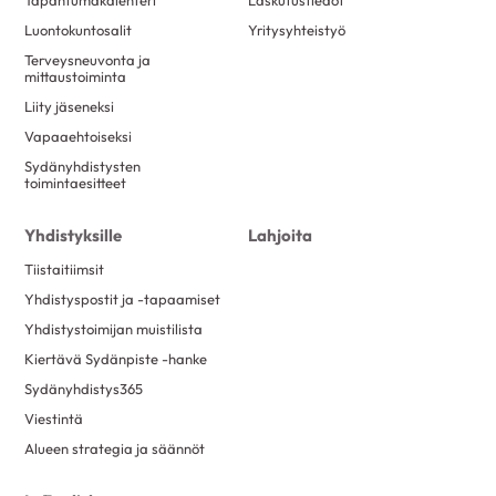
Tapahtumakalenteri
Laskutustiedot
Luontokuntosalit
Yritysyhteistyö
Terveysneuvonta ja
mittaustoiminta
Liity jäseneksi
Vapaaehtoiseksi
Sydänyhdistysten
toimintaesitteet
Yhdistyksille
Lahjoita
Tiistaitiimsit
Yhdistyspostit ja -tapaamiset
Yhdistystoimijan muistilista
Kiertävä Sydänpiste -hanke
Sydänyhdistys365
Viestintä
Alueen strategia ja säännöt