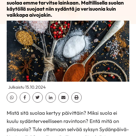
suolaa emme tarvitse lainkaan. Maltillisella suolan
käytöllä suojaat niin sydäntä ja verisuonia kuin
vaikkapa aivojakin.
Julkaistu 15.10.2024
Jaa Whatsapp
Jaa Facebook
Jaa Twitter
Jaa Linkedin
Jaa Email
Jaa Print
Mistä sitä suolaa kertyy päivittäin? Miksi suola ei
kuulu sydänterveelliseen ravintoon? Entä mitä on
piilosuola? Tule ottamaan selvää syksyn Sydänpäivä-