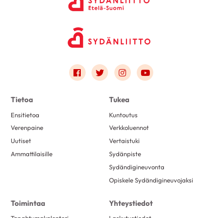
Link to facebook
Link to twitter
Link to instagram
Link to youtube
Tietoa
Tukea
Ensitietoa
Kuntoutus
Verenpaine
Verkkoluennot
Uutiset
Vertaistuki
Ammattilaisille
Sydänpiste
Sydändigineuvonta
Opiskele Sydändigineuvojaksi
Toimintaa
Yhteystiedot