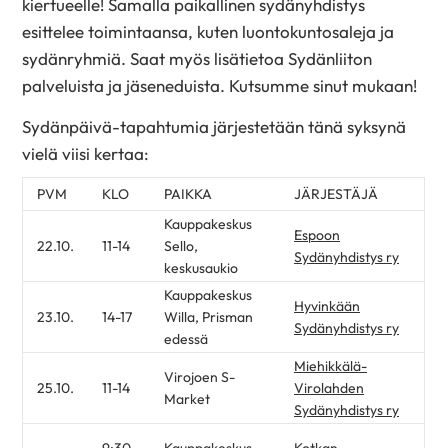
kiertueelle! Samalla paikallinen sydänyhdistys
esittelee toimintaansa, kuten luontokuntosaleja ja
sydänryhmiä. Saat myös lisätietoa Sydänliiton
palveluista ja jäseneduista. Kutsumme sinut mukaan!
Sydänpäivä-tapahtumia järjestetään tänä syksynä
vielä viisi kertaa:
PVM
KLO
PAIKKA
JÄRJESTÄJÄ
Kauppakeskus
Espoon
22.10.
11-14
Sello,
Sydänyhdistys ry
keskusaukio
Kauppakeskus
Hyvinkään
23.10.
14-17
Willa, Prisman
Sydänyhdistys ry
edessä
Miehikkälä-
Virojoen S-
25.10.
11-14
Virolahden
Market
Sydänyhdistys ry
9:30-
Kauppakeskus
Kotkan