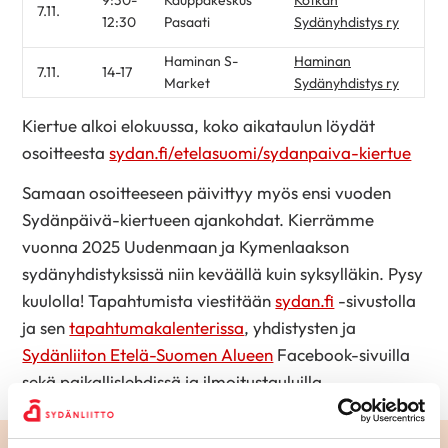
7.11.
12:30
Pasaati
Sydänyhdistys ry
Haminan S-
Haminan
7.11.
14-17
Market
Sydänyhdistys ry
Kiertue alkoi elokuussa, koko aikataulun löydät
osoitteesta
sydan.fi/etelasuomi/sydanpaiva-kiertue
Samaan osoitteeseen päivittyy myös ensi vuoden
Sydänpäivä-kiertueen ajankohdat. Kierrämme
vuonna 2025 Uudenmaan ja Kymenlaakson
sydänyhdistyksissä niin keväällä kuin syksylläkin. Pysy
kuulolla! Tapahtumista viestitään
sydan.fi
-sivustolla
ja sen
tapahtumakalenterissa
, yhdistysten ja
Sydänliiton Etelä-Suomen Alueen
Facebook-sivuilla
sekä paikallislehdissä ja ilmoitustauluilla.