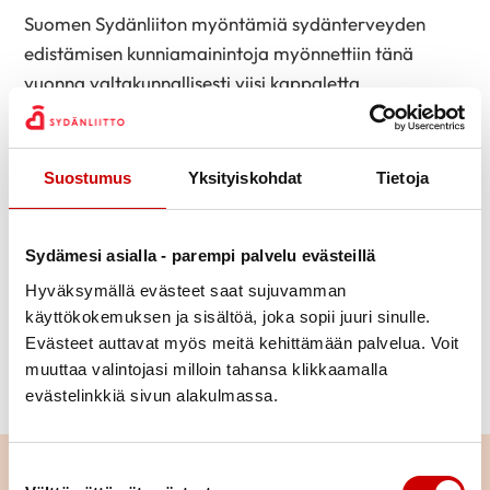
Suomen Sydänliiton myöntämiä sydänterveyden
edistämisen kunniamainintoja myönnettiin tänä
vuonna valtakunnallisesti viisi kappaletta.
Mummodiskon kunniamaininta jaetaan kaikille
avoimessa, pääsymaksuttomassa Mummodisko-
tapahtumassa Helsingin Tavastia-klubilla
Suostumus
Yksityiskohdat
Tietoja
keskiviikkona 17.4.2024. Tapahtuma järjestetään klo
13-15.30, mutta tapahtumapaikan ovet aukeavat jo
Sydämesi asialla - parempi palvelu evästeillä
klo 12.30. Artistina Virve Rosti & Loyals sekä
juontajina Kaj Kunnas sekä Tuija Piepponen.
Hyväksymällä evästeet saat sujuvamman
käyttökokemuksen ja sisältöä, joka sopii juuri sinulle.
Lisätietoa tapahtumasta Mummodiskon omilta
Evästeet auttavat myös meitä kehittämään palvelua. Voit
sivuilta
mummodisko.fi
muuttaa valintojasi milloin tahansa klikkaamalla
evästelinkkiä sivun alakulmassa.
Lue seuraavaksi
Suostumuksen valinta