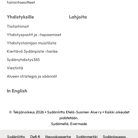
toimintaesitteet
Yhdistyksille
Lahjoita
Tiistaitiimsit
Yhdistyspostit ja -tapaamiset
Yhdistystoimijan muistilista
Kiertävä Sydänpiste -hanke
Sydänyhdistys365
Viestintä
Alueen strategia ja säännöt
In English
© Tekijänoikeus 2026 • Sydänliitto Etelä-Suomen Alue ry • Kaikki oikeudet
pidätetään.
Sydämellä,
Evermade
Sydänliitto
Defi.fi
Neuvokasperhe
Sydänmerkki
Sydänkauppa