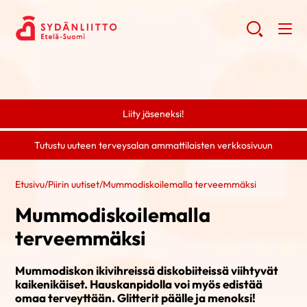
Liity jäseneksi!
Tutustu uuteen terveysalan ammattilaisten verkkosivuun
Etusivu
/
Piirin uutiset
/
Mummodiskoilemalla terveemmäksi
Mummodiskoilemalla
terveemmäksi
Mummodiskon ikivihreissä diskobiiteissä viihtyvät
kaikenikäiset. Hauskanpidolla voi myös edistää
omaa terveyttään. Glitterit päälle ja menoksi!