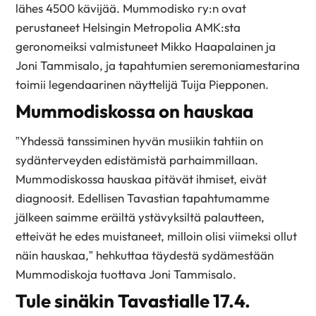
lähes 4500 kävijää. Mummodisko ry:n ovat
perustaneet Helsingin Metropolia AMK:sta
geronomeiksi valmistuneet Mikko Haapalainen ja
Joni Tammisalo, ja tapahtumien seremoniamestarina
toimii legendaarinen näyttelijä Tuija Piepponen.
Mummodiskossa on hauskaa
”Yhdessä tanssiminen hyvän musiikin tahtiin on
sydänterveyden edistämistä parhaimmillaan.
Mummodiskossa hauskaa pitävät ihmiset, eivät
diagnoosit. Edellisen Tavastian tapahtumamme
jälkeen saimme eräiltä ystävyksiltä palautteen,
etteivät he edes muistaneet, milloin olisi viimeksi ollut
näin hauskaa,” hehkuttaa täydestä sydämestään
Mummodiskoja tuottava Joni Tammisalo.
Tule sinäkin Tavastialle 17.4.