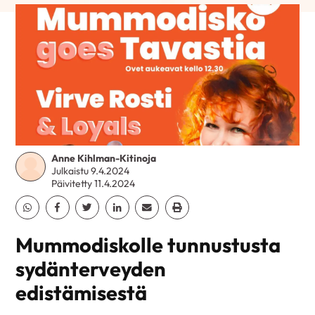
Anne Kihlman-Kitinoja
Julkaistu 9.4.2024
Päivitetty 11.4.2024
Jaa Whatsapp
Jaa Facebook
Jaa Twitter
Jaa Linkedin
Jaa Email
Jaa Print
Mummodiskolle tunnustusta
sydänterveyden
edistämisestä