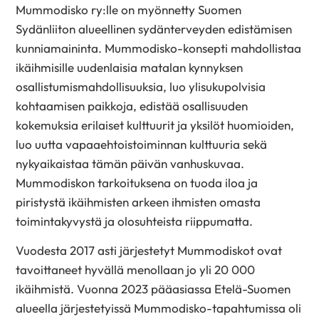
Mummodisko ry:lle on myönnetty Suomen
Sydänliiton alueellinen sydänterveyden edistämisen
kunniamaininta. Mummodisko-konsepti mahdollistaa
ikäihmisille uudenlaisia matalan kynnyksen
osallistumismahdollisuuksia, luo ylisukupolvisia
kohtaamisen paikkoja, edistää osallisuuden
kokemuksia erilaiset kulttuurit ja yksilöt huomioiden,
luo uutta vapaaehtoistoiminnan kulttuuria sekä
nykyaikaistaa tämän päivän vanhuskuvaa.
Mummodiskon tarkoituksena on tuoda iloa ja
piristystä ikäihmisten arkeen ihmisten omasta
toimintakyvystä ja olosuhteista riippumatta.
Vuodesta 2017 asti järjestetyt Mummodiskot ovat
tavoittaneet hyvällä menollaan jo yli 20 000
ikäihmistä. Vuonna 2023 pääasiassa Etelä-Suomen
alueella järjestetyissä Mummodisko-tapahtumissa oli