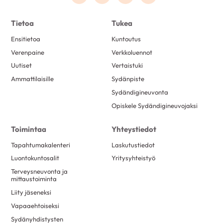
Tietoa
Tukea
Ensitietoa
Kuntoutus
Verenpaine
Verkkoluennot
Uutiset
Vertaistuki
Ammattilaisille
Sydänpiste
Sydändigineuvonta
Opiskele Sydändigineuvojaksi
Toimintaa
Yhteystiedot
Tapahtumakalenteri
Laskutustiedot
Luontokuntosalit
Yritysyhteistyö
Terveysneuvonta ja
mittaustoiminta
Liity jäseneksi
Vapaaehtoiseksi
Sydänyhdistysten