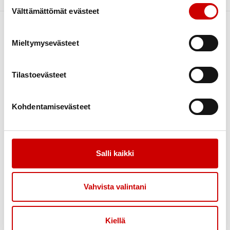
Suostumuksen valinta
kesäkuu 2024
1
Välttämättömät evästeet
toukokuu 2024
2
huhtikuu 2024
2
Mieltymysevästeet
helmikuu 2024
4
tammikuu 2024
2
Tilastoevästeet
joulukuu 2023
1
marraskuu 2023
1
Kohdentamisevästeet
Link to facebook
Link to instagram
Link to youtube
Link to twitter
lokakuu 2023
1
syyskuu 2023
3
Tietoa
Tukea
elokuu 2023
4
Uutiset
Kuntoutus
Salli kaikki
heinäkuu 2023
1
Vertaistuki
toukokuu 2023
3
Tuetut lomat
Vahvista valintani
huhtikuu 2023
3
Toimintaa
Yhteystiedot
maaliskuu 2023
2
Kiellä
Tapahtumakalenteri
Tue toimintaa
tammikuu 2023
4