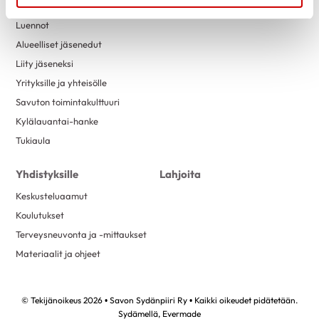
Terveysneuvonta
Tietosuoja
marraskuu 2022
2
Luennot
lokakuu 2022
2
Alueelliset jäsenedut
Liity jäseneksi
syyskuu 2022
1
Yrityksille ja yhteisölle
elokuu 2022
4
Savuton toimintakulttuuri
kesäkuu 2022
2
Kylälauantai-hanke
toukokuu 2022
1
Tukiaula
huhtikuu 2022
4
Yhdistyksille
Lahjoita
helmikuu 2022
2
Keskusteluaamut
tammikuu 2022
2
Koulutukset
joulukuu 2021
3
Terveysneuvonta ja -mittaukset
lokakuu 2021
4
Materiaalit ja ohjeet
syyskuu 2021
4
elokuu 2021
5
© Tekijänoikeus 2026 • Savon Sydänpiiri Ry • Kaikki oikeudet pidätetään.
kesäkuu 2021
3
Sydämellä,
Evermade