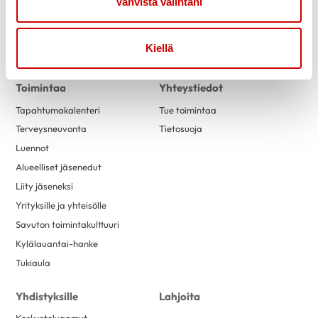
Vahvista valintani
Uutiset
Kuntoutus
marraskuu 2022
2
Vertaistuki
lokakuu 2022
2
Kiellä
Tuetut lomat
syyskuu 2022
1
elokuu 2022
4
Toimintaa
Yhteystiedot
kesäkuu 2022
2
Tapahtumakalenteri
Tue toimintaa
Terveysneuvonta
Tietosuoja
toukokuu 2022
1
Luennot
huhtikuu 2022
4
Alueelliset jäsenedut
helmikuu 2022
2
Liity jäseneksi
tammikuu 2022
2
Yrityksille ja yhteisölle
joulukuu 2021
3
Savuton toimintakulttuuri
lokakuu 2021
4
Kylälauantai-hanke
Tukiaula
syyskuu 2021
4
elokuu 2021
5
Yhdistyksille
Lahjoita
kesäkuu 2021
3