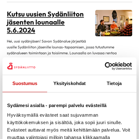
toukokuu 2026
1
Kutsu uusien Sydänliiton
maaliskuu 2026
2
jäsenten lounaalle
helmikuu 2026
1
5.6.2024
lokakuu 2025
2
Hei, uusi sydänjäsen! Savon Sydänalue järjestää
syyskuu 2025
2
uusille Sydänliiton jäsenille lounas-tapaamisen, jossa tutustumme
sydänalueen toimintaan ja toisiimme. Lounaalla on luvassa rentoa
elokuu 2025
4
yhdessäoloa ja hyvää ruokaa. Paikka: Ravintola Skilla, Savonkatu 24,
heinäkuu 2025
1
Kuopio Aika: Keskiviikko 5.6.2024 kello 13:30–15:30 Lounaan hinta on
jäsenille 10 €. Ei jäsenelle 13.90 €. Ilmoittaudu 29.5. mennessä savo@sydan.fi
kesäkuu 2025
1
tai puh. 017 261 1834. Mukaan mahtuu […]
Suostumus
Yksityiskohdat
Tietoja
toukokuu 2025
2
Lue artikkeli
17.4.2024
maaliskuu 2025
2
Hae vertaislomalle Spa
tammikuu 2025
1
Sydämesi asialla - parempi palvelu evästeillä
Hotel Kruunupuistoon
lokakuu 2024
1
Hyväksymällä evästeet saat sujuvamman
10.-15.6.2024 – haku auki
syyskuu 2024
1
käyttökokemuksen ja sisältöä, joka sopii juuri sinulle.
10.4. saakka
Evästeet auttavat myös meitä kehittämään palvelua. Voit
elokuu 2024
5
10.6.-15.6.2024 Spa Hotel Kruunupuisto, Vaahersalontie 44, Punkaharju
muuttaa valintojasi milloin tahansa klikkaamalla