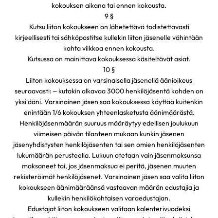
kokouksen aikana tai ennen kokousta.
9 §
Kutsu liiton kokoukseen on lähetettävä todistettavasti
kirjeellisesti tai sähköpostitse kullekin liiton jäsenelle vähintään
kahta viikkoa ennen kokousta.
Kutsussa on mainittava kokouksessa käsiteltävät asiat.
10 §
Liiton kokouksessa on varsinaisella jäsenellä äänioikeus
seuraavasti: – kutakin alkavaa 3000 henkilöjäsentä kohden on
yksi ääni. Varsinainen jäsen saa kokouksessa käyttää kuitenkin
enintään 1/6 kokouksen yhteenlasketusta äänimäärästä.
Henkilöjäsenmäärän suuruus määräytyy edellisen joulukuun
viimeisen päivän tilanteen mukaan kunkin jäsenen
jäsenyhdistysten henkilöjäsenten tai sen omien henkilöjäsenten
lukumäärän perusteella. Lukuun otetaan vain jäsenmaksunsa
maksaneet tai, jos jäsenmaksua ei peritä, jäsenen muuten
rekisteröimät henkilöjäsenet. Varsinainen jäsen saa valita liiton
kokoukseen äänimääräänsä vastaavan määrän edustajia ja
kullekin henkilökohtaisen varaedustajan.
Edustajat liiton kokoukseen valitaan kalenterivuodeksi