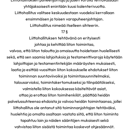
Liittohallituksen puheenjohtaja ja jäsen voi olla tehtävässään
yhtäjaksoisesti enintään kuusi kalenterivuotta.
Liittohallitus valitsee keskuudestaan vuodeksi kerrallaan
ensimmäisen ja toisen varapuheenjohtajan.
Liittohallitus nimeää itselleen sihteerin.
17 §
Liittohallituksen tehtävänä on erityisesti
johtaa ja kehittää liiton toimintaa,
valvoa, että liiton taloutta ja omaisuutta hoidetaan huolellisesti
sekä, että sen saamia lahjoituksia ja testamenttivaroja käytetään
lahjoittajan ja testamentintekijän määräysten mukaisesti,
laatia ja esittää vuosittain liiton kokoukselle ehdotukset liiton
toiminnan suuntaviivoiksi ja toimintasuunnitelmaksi,
talousarvioksi, toimintakertomukseksi ja tilinpäätökseksi,
valmistella liiton kokouksessa käsiteltävät asiat,
ottaa ja erottaa liiton toimihenkilöt, päättää heidän
palvelussuhteensa ehdoista ja valvoa heidän toimintaansa, jollei
liittohallitus ole antanut sitä toiminnanjohtajan tehtäväksi,
huolehtia ja omalta osaltaan vastata siitä, että liiton toiminta
tapahtuu lain ja näiden sääntöjen mukaisesti sekä
vahvistaa liiton sisäistä toimintaa koskevat ohjesäännöt.