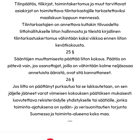
Tilinpäätös, tilikirjat, toimintakertomus ja muut tarvittavat
asiakirjat on toimitettava tilintarkastajille tarkastettaviksi
maaliskuun loppuun mennessä.
Tilintarkastajien on annettava kultakin tilivuodelta
liittohallitukselle liiton hallinnosta ja tileistä kirjallinen
tilintarkastuskertomus vähintään kaksi viikkoa ennen liiton
kevätkokousta.
25 §
Sääntöjen muuttamisesta päättää liiton kokous. Päätös on
pätevä vain, jos osanottajat, joilla on vähintään kolme neljäsosaa
annetuista äänistä, ovat sitä kannattaneet.
26 §
Jos liitto on päättänyt purkautua tai se lakkautetaan, on sen
jäljelle jääneet varat viimeisen kokouksen päätöksen mukaisesti
luovutettava rekisteröidylle yhdistykselle tai säätiölle, jonka
toiminta-ajatuksena on sydän- ja verisuonitautien torjunta
Suomessa ja toiminta-alueena koko maa.
—