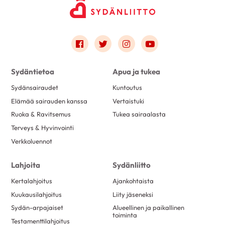
Link to facebook
Link to twitter
Link to instagram
Link to youtube
Sydäntietoa
Apua ja tukea
Sydänsairaudet
Kuntoutus
Elämää sairauden kanssa
Vertaistuki
Ruoka & Ravitsemus
Tukea sairaalasta
Terveys & Hyvinvointi
Verkkoluennot
Lahjoita
Sydänliitto
Kertalahjoitus
Ajankohtaista
Kuukausilahjoitus
Liity jäseneksi
Sydän-arpajaiset
Alueellinen ja paikallinen
toiminta
Testamenttilahjoitus