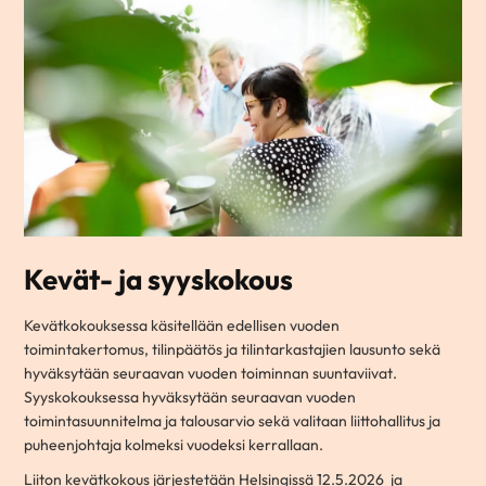
Kevät- ja syyskokous
Kevätkokouksessa käsitellään edellisen vuoden
toimintakertomus, tilinpäätös ja tilintarkastajien lausunto sekä
hyväksytään seuraavan vuoden toiminnan suuntaviivat.
Syyskokouksessa hyväksytään seuraavan vuoden
toimintasuunnitelma ja talousarvio sekä valitaan liittohallitus ja
puheenjohtaja kolmeksi vuodeksi kerrallaan.
Liiton kevätkokous järjestetään Helsingissä 12.5.2026 ja