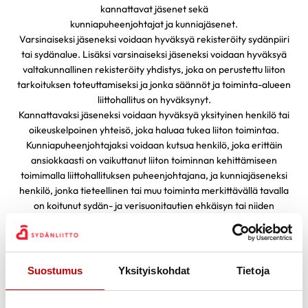
kannattavat jäsenet sekä
kunniapuheenjohtajat ja kunniajäsenet.
Varsinaiseksi jäseneksi voidaan hyväksyä rekisteröity sydänpiiri
tai sydänalue. Lisäksi varsinaiseksi jäseneksi voidaan hyväksyä
valtakunnallinen rekisteröity yhdistys, joka on perustettu liiton
tarkoituksen toteuttamiseksi ja jonka säännöt ja toiminta-alueen
liittohallitus on hyväksynyt.
Kannattavaksi jäseneksi voidaan hyväksyä yksityinen henkilö tai
oikeuskelpoinen yhteisö, joka haluaa tukea liiton toimintaa.
Kunniapuheenjohtajaksi voidaan kutsua henkilö, joka erittäin
ansiokkaasti on vaikuttanut liiton toiminnan kehittämiseen
toimimalla liittohallituksen puheenjohtajana, ja kunniajäseneksi
henkilö, jonka tieteellinen tai muu toiminta merkittävällä tavalla
on koitunut sydän- ja verisuonitautien ehkäisyn tai niiden
vaikutuksen torjunnan hyväksi.
5 §
Jäsenet hyväksyy ja erottaa liiton kokous liittohallituksen
esityksestä.
Suostumus
Yksityiskohdat
Tietoja
Jäsen, joka ei enää täytä 4 §:ssä määrättyjä edellytyksiä tai joka
on lyönyt laimin jäsenmaksuvelvollisuutensa tai vahingoittanut