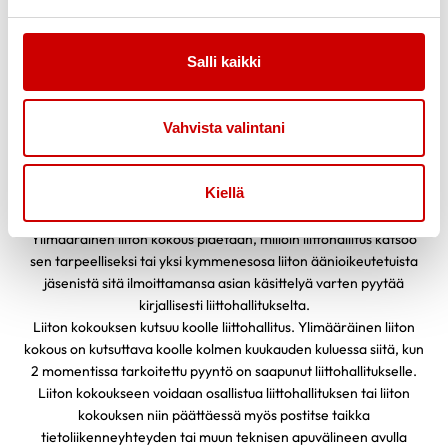
Toimielimet
Salli kaikki
7 §
Liiton toimielimiä ovat liiton kokous ja liittohallitus.
Liiton kokous
Vahvista valintani
8 §
Liiton päätösvaltaa käyttää liiton kokous. Varsinaisia kokouksia
Kiellä
pidetään kahdesti vuodessa. Kevätkokous on viimeistään
toukokuussa ja syyskokous viimeistään lokakuussa.
Ylimääräinen liiton kokous pidetään, milloin liittohallitus katsoo
sen tarpeelliseksi tai yksi kymmenesosa liiton äänioikeutetuista
jäsenistä sitä ilmoittamansa asian käsittelyä varten pyytää
kirjallisesti liittohallitukselta.
Liiton kokouksen kutsuu koolle liittohallitus. Ylimääräinen liiton
kokous on kutsuttava koolle kolmen kuukauden kuluessa siitä, kun
2 momentissa tarkoitettu pyyntö on saapunut liittohallitukselle.
Liiton kokoukseen voidaan osallistua liittohallituksen tai liiton
kokouksen niin päättäessä myös postitse taikka
tietoliikenneyhteyden tai muun teknisen apuvälineen avulla