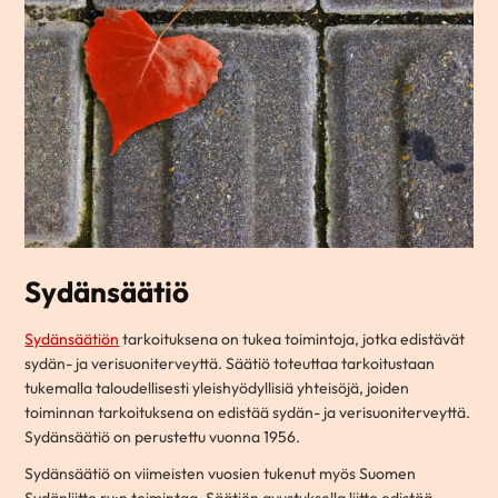
Sydänsäätiö
Sydänsäätiön
tarkoituksena on tukea toimintoja, jotka edistävät
sydän- ja verisuoniterveyttä. Säätiö toteuttaa tarkoitustaan
tukemalla taloudellisesti yleishyödyllisiä yhteisöjä, joiden
toiminnan tarkoituksena on edistää sydän- ja verisuoniterveyttä.
Sydänsäätiö on perustettu vuonna 1956.
Sydänsäätiö on viimeisten vuosien tukenut myös Suomen
Sydänliitto ry:n toimintaa. Säätiön avustuksella liitto edistää