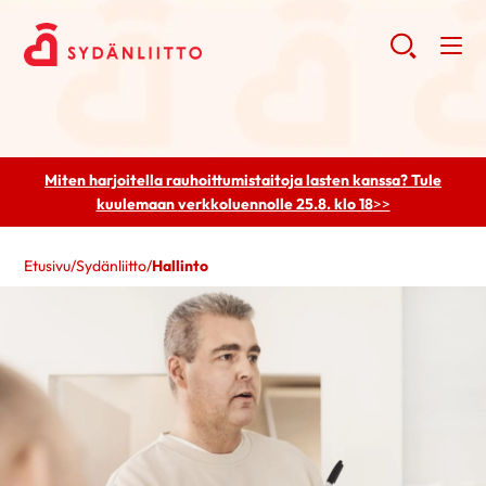
Miten harjoitella rauhoittumistaitoja lasten kanssa? Tule
kuulemaan
verkkoluennolle 25.8. klo 18
>>
Etusivu
/
Sydänliitto
/
Hallinto