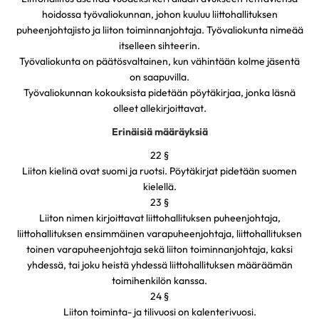
hoidossa työvaliokunnan, johon kuuluu liittohallituksen
puheenjohtajisto ja liiton toiminnanjohtaja. Työvaliokunta nimeää
itselleen sihteerin.
Työvaliokunta on päätösvaltainen, kun vähintään kolme jäsentä
on saapuvilla.
Työvaliokunnan kokouksista pidetään pöytäkirjaa, jonka läsnä
olleet allekirjoittavat.
Erinäisiä määräyksiä
22 §
Liiton kielinä ovat suomi ja ruotsi. Pöytäkirjat pidetään suomen
kielellä.
23 §
Liiton nimen kirjoittavat liittohallituksen puheenjohtaja,
liittohallituksen ensimmäinen varapuheenjohtaja, liittohallituksen
toinen varapuheenjohtaja sekä liiton toiminnanjohtaja, kaksi
yhdessä, tai joku heistä yhdessä liittohallituksen määräämän
toimihenkilön kanssa.
24 §
Liiton toiminta- ja tilivuosi on kalenterivuosi.