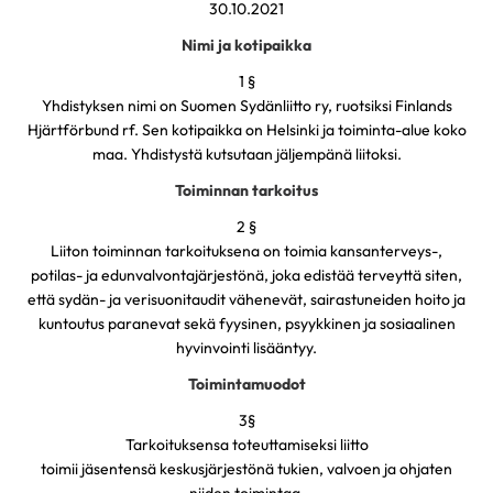
30.10.2021
Nimi ja kotipaikka
1 §
Yhdistyksen nimi on Suomen Sydänliitto ry, ruotsiksi Finlands
Hjärtförbund rf. Sen kotipaikka on Helsinki ja toiminta-alue koko
maa. Yhdistystä kutsutaan jäljempänä liitoksi.
Toiminnan tarkoitus
2 §
Liiton toiminnan tarkoituksena on toimia kansanterveys-,
potilas- ja edunvalvontajärjestönä, joka edistää terveyttä siten,
että sydän- ja verisuonitaudit vähenevät, sairastuneiden hoito ja
kuntoutus paranevat sekä fyysinen, psyykkinen ja sosiaalinen
hyvinvointi lisääntyy.
Toimintamuodot
3§
Tarkoituksensa toteuttamiseksi liitto
toimii jäsentensä keskusjärjestönä tukien, valvoen ja ohjaten
niiden toimintaa,