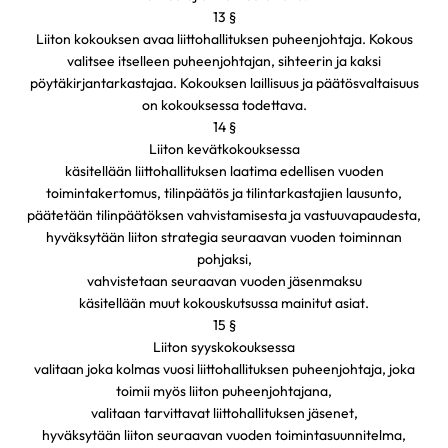
13 §
Liiton kokouksen avaa liittohallituksen puheenjohtaja. Kokous
valitsee itselleen puheenjohtajan, sihteerin ja kaksi
pöytäkirjantarkastajaa. Kokouksen laillisuus ja päätösvaltaisuus
on kokouksessa todettava.
14 §
Liiton kevätkokouksessa
käsitellään liittohallituksen laatima edellisen vuoden
toimintakertomus, tilinpäätös ja tilintarkastajien lausunto,
päätetään tilinpäätöksen vahvistamisesta ja vastuuvapaudesta,
hyväksytään liiton strategia seuraavan vuoden toiminnan
pohjaksi,
vahvistetaan seuraavan vuoden jäsenmaksu
käsitellään muut kokouskutsussa mainitut asiat.
15 §
Liiton syyskokouksessa
valitaan joka kolmas vuosi liittohallituksen puheenjohtaja, joka
toimii myös liiton puheenjohtajana,
valitaan tarvittavat liittohallituksen jäsenet,
hyväksytään liiton seuraavan vuoden toimintasuunnitelma,