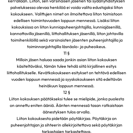
kerrallaan. Liiton, sen varsinaisen jäsenen tai sydänyhdistyksen
palveluksessa olevaa henkilöä ei voida valita edustajaksi liiton
kokoukseen. Valittujen nimet on ilmoitettava liiton toimistoon
edellisen toimintavuoden loppuun mennessä. Lisäksi liiton
kokouksissa on liiton kunniapuheenjohtajilla, kunniajäsenillä,
kannattavilla jäsenillä, liittohallituksen jäsenillä, liiton johtavilla
toimihenkilöillä sekä varsinaisten jäsenten puheenjohtajilla ja
toiminnanjohtajilla läsnäolo- ja puheoikeus.
11 §
Milloin jäsen haluaa saada jonkin asian liiton kokouksen
käsiteltäväksi, tämän tulee tehdä siitä kirjallinen esitys
liittohallitukselle. Kevätkokoukseen esitykset on tehtävä edellisen
vuoden loppuun mennessä ja syyskokoukseen sitä edeltävän
heinäkuun loppuun mennessä.
12 §
Liiton kokouksen päätökseksi tulee se mielipide, jonka puolesta
on annettu eniten ääniä. Äänten mennessä tasan ratkaistaan
äänestyksen tulos arvalla.
Liiton kokouksesta pidetään pöytäkirjaa. Pöytäkirja on
puheenjohtajan ja sihteerin allekirjoitettava sekä pöytäkirjan
tarkastajien tarkastettava.