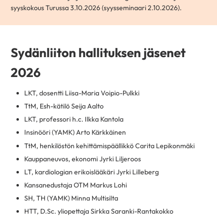
syyskokous Turussa 3.10.2026 (syysseminaari 2.10.2026).
Sydänliiton hallituksen jäsenet
2026
LKT, dosentti Liisa-Maria Voipio-Pulkki
TtM, Esh-kätilö Seija Aalto
LKT, professori h.c. Ilkka Kantola
Insinööri (YAMK) Arto Kärkkäinen
TtM, henkilöstön kehittämispäällikkö Carita Lepikonmäki
Kauppaneuvos, ekonomi Jyrki Liljeroos
LT, kardiologian erikoislääkäri Jyrki Lilleberg
Kansanedustaja OTM Markus Lohi
SH, TH (YAMK) Minna Multisilta
HTT, D.Sc. yliopettaja Sirkka Saranki-Rantakokko