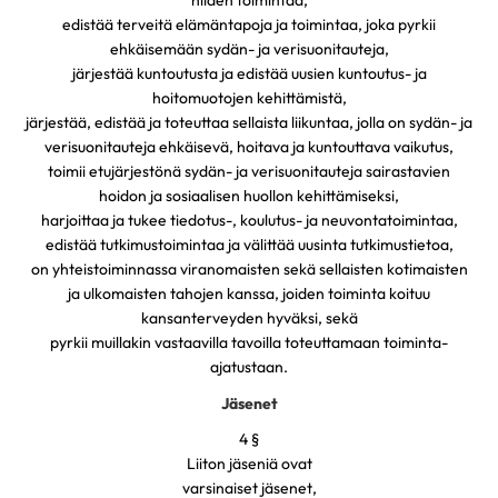
edistää terveitä elämäntapoja ja toimintaa, joka pyrkii
ehkäisemään sydän- ja verisuonitauteja,
järjestää kuntoutusta ja edistää uusien kuntoutus- ja
hoitomuotojen kehittämistä,
järjestää, edistää ja toteuttaa sellaista liikuntaa, jolla on sydän- ja
verisuonitauteja ehkäisevä, hoitava ja kuntouttava vaikutus,
toimii etujärjestönä sydän- ja verisuonitauteja sairastavien
hoidon ja sosiaalisen huollon kehittämiseksi,
harjoittaa ja tukee tiedotus-, koulutus- ja neuvontatoimintaa,
edistää tutkimustoimintaa ja välittää uusinta tutkimustietoa,
on yhteistoiminnassa viranomaisten sekä sellaisten kotimaisten
ja ulkomaisten tahojen kanssa, joiden toiminta koituu
kansanterveyden hyväksi, sekä
pyrkii muillakin vastaavilla tavoilla toteuttamaan toiminta-
ajatustaan.
Jäsenet
4 §
Liiton jäseniä ovat
varsinaiset jäsenet,