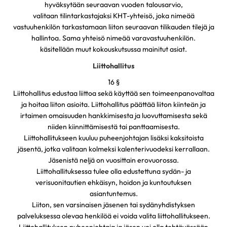
hyväksytään seuraavan vuoden talousarvio,
valitaan tilintarkastajaksi KHT-yhteisö, joka nimeää
vastuuhenkilön tarkastamaan liiton seuraavan tilikauden tilejä ja
hallintoa. Sama yhteisö nimeää varavastuuhenkilön.
käsitellään muut kokouskutsussa mainitut asiat.
Liittohallitus
16 §
Liittohallitus edustaa liittoa sekä käyttää sen toimeenpanovaltaa
ja hoitaa liiton asioita. Liittohallitus päättää liiton kiinteän ja
irtaimen omaisuuden hankkimisesta ja luovuttamisesta sekä
niiden kiinnittämisestä tai panttaamisesta.
Liittohallitukseen kuuluu puheenjohtajan lisäksi kaksitoista
jäsentä, jotka valitaan kolmeksi kalenterivuodeksi kerrallaan.
Jäsenistä neljä on vuosittain erovuorossa.
Liittohallituksessa tulee olla edustettuna sydän- ja
verisuonitautien ehkäisyn, hoidon ja kuntoutuksen
asiantuntemus.
Liiton, sen varsinaisen jäsenen tai sydänyhdistyksen
palveluksessa olevaa henkilöä ei voida valita liittohallitukseen.