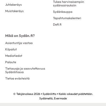
Tukea harvinaisempiin
Juhlakeräys
sydänsairauksiin
Muistokeräys
Sydänkauppa
Tapahtumakalenteri
Defi.fi
Mikä on Sydän.fi?
Asiantuntija vastaa
Kilpailut
Mediatiedot
Palaute
Tietosuoja ja saavutettavuus
Sydänliitossa
Tietoa evästeistä
© Tekijänoikeus 2026 • Sydänliitto • Kaikki oikeudet pidätetään.
Sydämellä,
Evermade