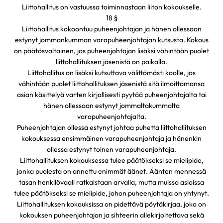
Liittohallitus on vastuussa toiminnastaan liiton kokoukselle.
18 §
Liittohallitus kokoontuu puheenjohtajan ja hänen ollessaan
estynyt jommankumman varapuheenjohtajan kutsusta. Kokous
on päätösvaltainen, jos puheenjohtajan lisäksi vähintään puolet
liittohallituksen jäsenistä on paikalla.
Liittohallitus on lisäksi kutsuttava välittömästi koolle, jos
vähintään puolet liittohallituksen jäsenistä sitä ilmoittamansa
asian käsittelyä varten kirjallisesti pyytää puheenjohtajalta tai
hänen ollessaan estynyt jommaltakummalta
varapuheenjohtajalta.
Puheenjohtajan ollessa estynyt johtaa puhetta liittohallituksen
kokouksessa ensimmäinen varapuheenjohtaja ja hänenkin
ollessa estynyt toinen varapuheenjohtaja.
Liittohallituksen kokouksessa tulee päätökseksi se mielipide,
jonka puolesta on annettu enimmät äänet. Äänten mennessä
tasan henkilövaali ratkaistaan arvalla, mutta muissa asioissa
tulee päätökseksi se mielipide, johon puheenjohtaja on yhtynyt.
Liittohallituksen kokouksissa on pidettävä pöytäkirjaa, joka on
kokouksen puheenjohtajan ja sihteerin allekirjoitettava sekä