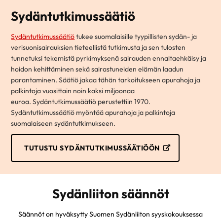
Sydäntutkimussäätiö
Sydäntutkimussäätiö
tukee suomalaisille tyypillisten sydän- ja
verisuonisairauksien tieteellistä tutkimusta ja sen tulosten
tunnetuksi tekemistä pyrkimyksenä sairauden ennaltaehkäisy ja
hoidon kehittäminen sekä sairastuneiden elämän laadun
parantaminen. Säätiö jakaa tähän tarkoitukseen apurahoja ja
palkintoja vuosittain noin kaksi miljoonaa
euroa. Sydäntutkimussäätiö perustettiin 1970.
Sydäntutkimussäätiö myöntää apurahoja ja palkintoja
suomalaiseen sydäntutkimukseen.
TUTUSTU SYDÄNTUTKIMUSSÄÄTIÖÖN
Sydänliiton säännöt
Säännöt on hyväksytty Suomen Sydänliiton syyskokouksessa