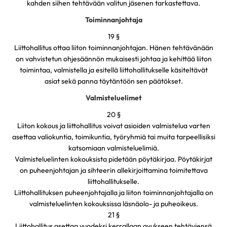
kahden siihen tehtävään valitun jäsenen tarkastettava.
Toiminnanjohtaja
19 §
Liittohallitus ottaa liiton toiminnanjohtajan. Hänen tehtävänään
on vahvistetun ohjesäännön mukaisesti johtaa ja kehittää liiton
toimintaa, valmistella ja esitellä liittohallitukselle käsiteltävät
asiat sekä panna täytäntöön sen päätökset.
Valmisteluelimet
20 §
Liiton kokous ja liittohallitus voivat asioiden valmistelua varten
asettaa valiokuntia, toimikuntia, työryhmiä tai muita tarpeellisiksi
katsomiaan valmisteluelimiä.
Valmisteluelinten kokouksista pidetään pöytäkirjaa. Pöytäkirjat
on puheenjohtajan ja sihteerin allekirjoittamina toimitettava
liittohallitukselle.
Liittohallituksen puheenjohtajalla ja liiton toiminnanjohtajalla on
valmisteluelinten kokouksissa läsnäolo- ja puheoikeus.
21 §
Liittohallitus asettaa vuodeksi kerrallaan avukseen tehtäviensä