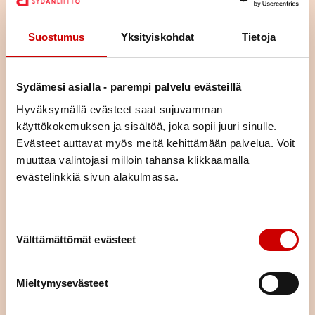
Lue seuraavaksi
Suostumus
Yksityiskohdat
Tietoja
Kolesterolikoulu
Sydämesi asialla - parempi palvelu evästeillä
Hyväksymällä evästeet saat sujuvamman
LUE IDEAKORTTI
käyttökokemuksen ja sisältöä, joka sopii juuri sinulle.
Evästeet auttavat myös meitä kehittämään palvelua. Voit
muuttaa valintojasi milloin tahansa klikkaamalla
Verenpainekoulu 5. tapaaminen
- Nuku ja rentoudu
evästelinkkiä sivun alakulmassa.
LUE IDEAKORTTI
Suostumuksen valinta
Välttämättömät evästeet
Verenpainekoulu 4. tapaaminen
- Vain otettu lääke auttaa
Mieltymysevästeet
LUE IDEAKORTTI