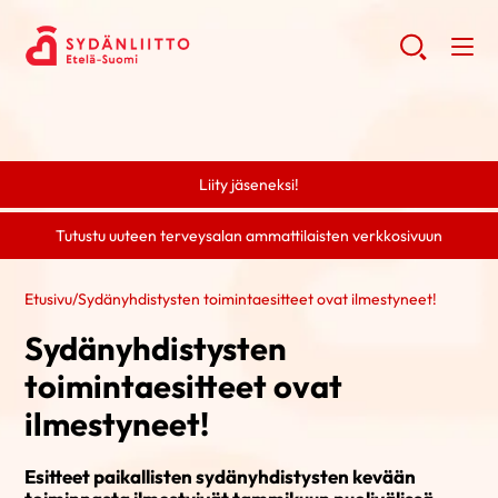
Liity jäseneksi!
Tutustu uuteen terveysalan ammattilaisten verkkosivuun
Etusivu
/
Sydänyhdistysten toimintaesitteet ovat ilmestyneet!
Sydänyhdistysten
toimintaesitteet ovat
ilmestyneet!
Esitteet paikallisten sydänyhdistysten kevään