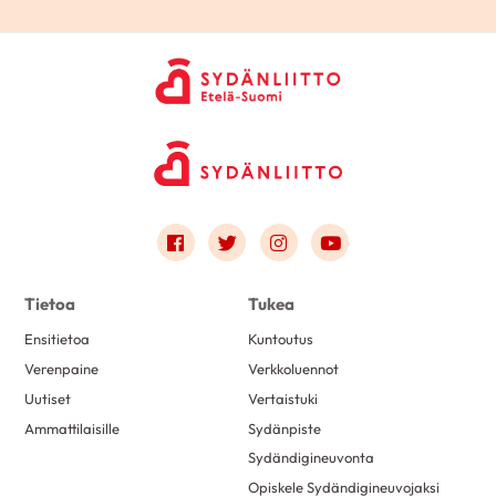
Link to facebook
Link to twitter
Link to instagram
Link to youtube
Tietoa
Tukea
Ensitietoa
Kuntoutus
Verenpaine
Verkkoluennot
Uutiset
Vertaistuki
Ammattilaisille
Sydänpiste
Sydändigineuvonta
Opiskele Sydändigineuvojaksi