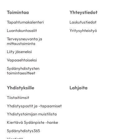
Toimintaa
Yhteystiedot
Tapahtumakalenteri
Laskutustiedot
Luontokuntosalit
Yritysyhteistyö
Terveysneuvonta ja
mittaustoiminta
Liity jäseneksi
Vapaaehtoiseksi
Sydänyhdistysten
toimintaesitteet
Yhdistyksille
Lahjoita
Tiistaitiimsit
Yhdistyspostit ja -tapaamiset
Yhdistystoimijan muistilista
Kiertävä Sydänpiste -hanke
Sydänyhdistys365