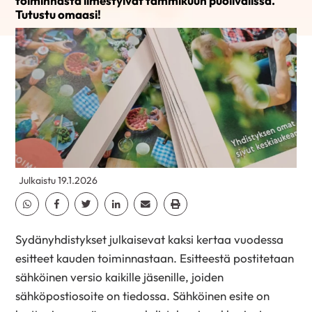
toiminnasta ilmestyivät tammikuun puolivälissä.
Tutustu omaasi!
Julkaistu 19.1.2026
Jaa Whatsapp
Jaa Facebook
Jaa Twitter
Jaa Linkedin
Jaa Email
Jaa Print
Sydänyhdistykset julkaisevat kaksi kertaa vuodessa
esitteet kauden toiminnastaan. Esitteestä postitetaan
sähköinen versio kaikille jäsenille, joiden
sähköpostiosoite on tiedossa. Sähköinen esite on