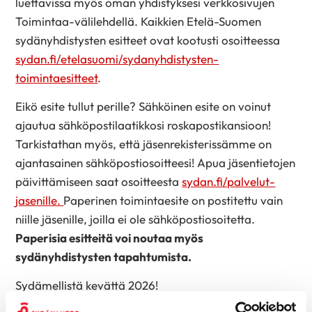
luettavissa myös oman yhdistyksesi verkkosivujen
Toimintaa-välilehdellä. Kaikkien Etelä-Suomen
sydänyhdistysten esitteet ovat kootusti osoitteessa
sydan.fi/etelasuomi/sydanyhdistysten-
toimintaesitteet
.
Eikö esite tullut perille? Sähköinen esite on voinut
ajautua sähköpostilaatikkosi roskapostikansioon!
Tarkistathan myös, että jäsenrekisterissämme on
ajantasainen sähköpostiosoitteesi! Apua jäsentietojen
päivittämiseen saat osoitteesta
sydan.fi/palvelut-
jasenille.
Paperinen toimintaesite on postitettu vain
niille jäsenille, joilla ei ole sähköpostiosoitetta.
Paperisia esitteitä voi noutaa myös
sydänyhdistysten tapahtumista.
Sydämellistä kevättä 2026!