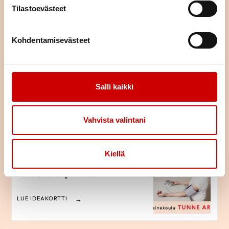
Tilastoevästeet
Verenpainekoulu 3. tapaaminen
- Syö paineesi alas
Kohdentamisevästeet
LUE IDEAKORTTI
Salli kaikki
Verenpainekoulu 2. tapaaminen
- Liike on lääke
Vahvista valintani
LUE IDEAKORTTI
Kiellä
Verenpainekoulu 1. tapaaminen -
Tunne verenpaineesi
LUE IDEAKORTTI