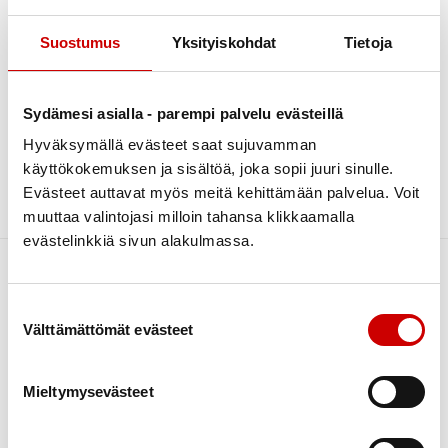
huhtikuu 2026
1
Vertaistukihenkilön
Suostumus
Yksityiskohdat
Tietoja
joulukuu 2025
1
peruskoulutus
marraskuu 2025
1
17.-18.3.2023 Tampere
Sydämesi asialla - parempi palvelu evästeillä
toukokuu 2025
2
Hei vertaistukihenkilö-toiminnasta kiinnostunut!
Hyväksymällä evästeet saat sujuvamman
huhtikuu 2025
1
Tampereella ollaan järjestämässä vertaistukihenkilön peruskoulutus
käyttökokemuksen ja sisältöä, joka sopii juuri sinulle.
17.-18.3.2023.
elokuu 2024
1
Evästeet auttavat myös meitä kehittämään palvelua. Voit
Lue artikkeli
toukokuu 2024
1
24.1.2023
muuttaa valintojasi milloin tahansa klikkaamalla
huhtikuu 2024
1
evästelinkkiä sivun alakulmassa.
marraskuu 2023
1
kesäkuu 2023
2
Suostumuksen valinta
Välttämättömät evästeet
toukokuu 2023
1
helmikuu 2023
2
Mieltymysevästeet
tammikuu 2023
1
joulukuu 2022
1
Link to facebook
Link to twitter
Link to instagram
Link to youtube