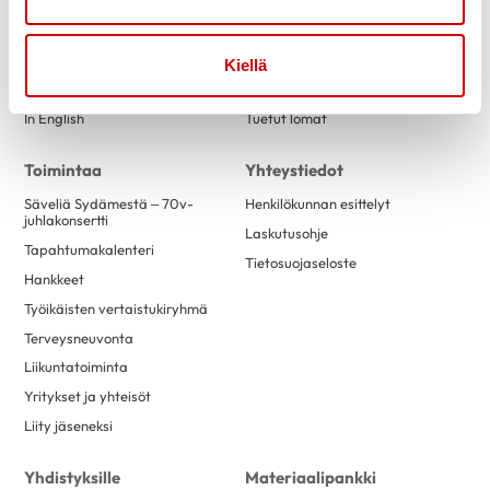
Tietoa
Tukea
Uutiset
Kuntoutus
Kiellä
Blogit
Vertaistuki
In English
Tuetut lomat
Toimintaa
Yhteystiedot
Säveliä Sydämestä – 70v-
Henkilökunnan esittelyt
juhlakonsertti
Laskutusohje
Tapahtumakalenteri
Tietosuojaseloste
Hankkeet
Työikäisten vertaistukiryhmä
Terveysneuvonta
Liikuntatoiminta
Yritykset ja yhteisöt
Liity jäseneksi
Yhdistyksille
Materiaalipankki