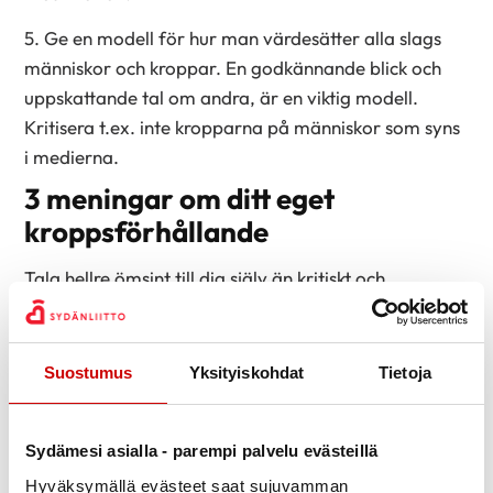
5. Ge en modell för hur man värdesätter alla slags
människor och kroppar. En godkännande blick och
uppskattande tal om andra, är en viktig modell.
Kritisera t.ex. inte kropparna på människor som syns
i medierna.
3 meningar om ditt eget
kroppsförhållande
Tala hellre ömsint till dig själv än kritiskt och
dömande.
Min kropp är värdefull och bra. Jag vill ta väl
Suostumus
Yksityiskohdat
Tietoja
hand om den.
Jag talar till mig själv som till en vän. Jag är
uppmuntrande och lägger märke till då jag
Sydämesi asialla - parempi palvelu evästeillä
lyckas.
Hyväksymällä evästeet saat sujuvamman