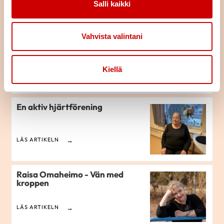
Salli kaikki
LÄS ARTIKELN
Vahvista valintani
Lunch som gör gott
Kiellä
LÄS ARTIKELN
En aktiv hjärtförening
LÄS ARTIKELN
Raisa Omaheimo - Vän med
kroppen
LÄS ARTIKELN