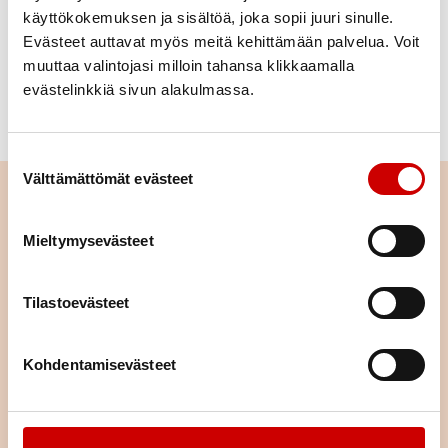
Jag är tillräcklig och bra just så här som jag är.
käyttökokemuksen ja sisältöä, joka sopii juuri sinulle.
Evästeet auttavat myös meitä kehittämään palvelua. Voit
Läs också
muuttaa valintojasi milloin tahansa klikkaamalla
evästelinkkiä sivun alakulmassa.
Kirsi Airos: Ett klokt tal om vikt förstår både
individen och samhället
Suostumuksen valinta
Välttämättömät evästeet
Läs nästa
Mieltymysevästeet
Istuminen kuormittaa myös
sydäntä – näin työpäivään saa
lisää liikettä
Tilastoevästeet
LÄS ARTIKELN
Kohdentamisevästeet
Pitkä tie tahdistinhoidossa –
johdoton tahdistin mahdollisti
normaalin arjen