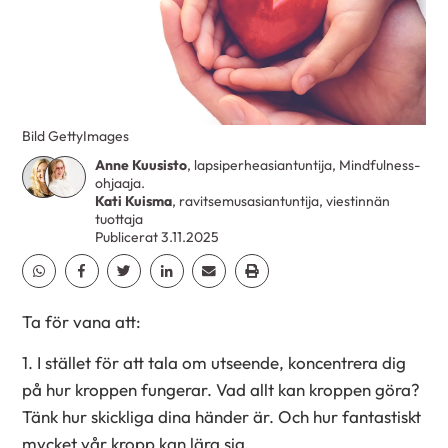
Bild GettyImages
Anne Kuusisto
, lapsiperheasiantuntija, Mindfulness-
ohjaaja.
Kati Kuisma
, ravitsemusasiantuntija, viestinnän
tuottaja
Publicerat 3.11.2025
Dela Whatsapp
Dela Facebook
Dela Twitter
Dela Linkedin
Dela Email
Dela Print
Ta för vana att:
1. I stället för att tala om utseende, koncentrera dig
på hur kroppen fungerar. Vad allt kan kroppen göra?
Tänk hur skickliga dina händer är. Och hur fantastiskt
mycket vår kropp kan lära sig.