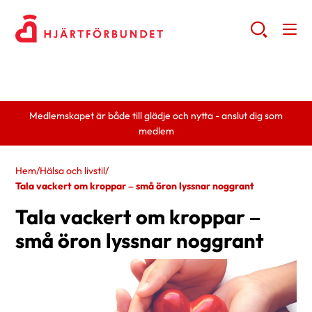
Medlemskapet är både till glädje och nytta - anslut dig som
medlem
Hem
/
Hälsa och livstil
/
Tala vackert om kroppar – små öron lyssnar noggrant
Tala vackert om kroppar –
små öron lyssnar noggrant