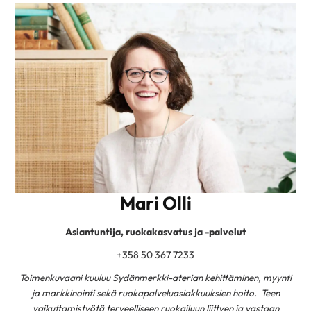
Mari Olli
Asiantuntija, ruokakasvatus ja -palvelut
+358 50 367 7233
Toimenkuvaani kuuluu Sydänmerkki-aterian kehittäminen, myynti
ja markkinointi sekä ruokapalveluasiakkuuksien hoito. Teen
vaikuttamistyötä terveelliseen ruokailuun liittyen ja vastaan