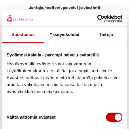
Johtaja, tuotteet, palvelut ja viestintä
+358 40 586 1919
Vastuullani on Sydänliiton toiminnot, tuotteet ja menetelmät ja
niiden markkinointi ja viestintä. Toimin Sydänmedian
Suostumus
Yksityiskohdat
Tietoja
päätoimittajana ja vastaan Sydänliiton brändeistä ja
yritysyhteistyöstä.
Sydämesi asialla - parempi palvelu evästeillä
Toimin median yhteyshenkilönä. Olen lomalla 5.-9.6. Tuona aikana
ota yhteyttä pääsihteeriimme.
Hyväksymällä evästeet saat sujuvamman
käyttökokemuksen ja sisältöä, joka sopii juuri sinulle.
Evästeet auttavat myös meitä kehittämään palvelua. Voit
muuttaa valintojasi milloin tahansa klikkaamalla
evästelinkkiä sivun alakulmassa.
Suostumuksen valinta
Välttämättömät evästeet