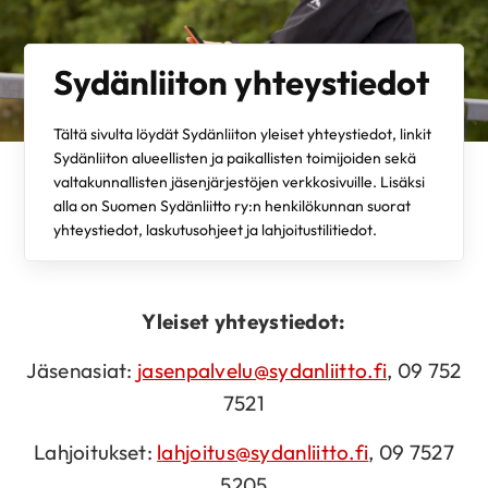
Sydänliiton yhteystiedot
Tältä sivulta löydät Sydänliiton yleiset yhteystiedot, linkit
Sydänliiton alueellisten ja paikallisten toimijoiden sekä
valtakunnallisten jäsenjärjestöjen verkkosivuille. Lisäksi
alla on Suomen Sydänliitto ry:n henkilökunnan suorat
yhteystiedot, laskutusohjeet ja lahjoitustilitiedot.
Yleiset yhteystiedot:
Jäsenasiat:
jasenpalvelu@sydanliitto.fi
, 09 752
7521
Lahjoitukset:
lahjoitus@sydanliitto.fi
, 09 7527
5205