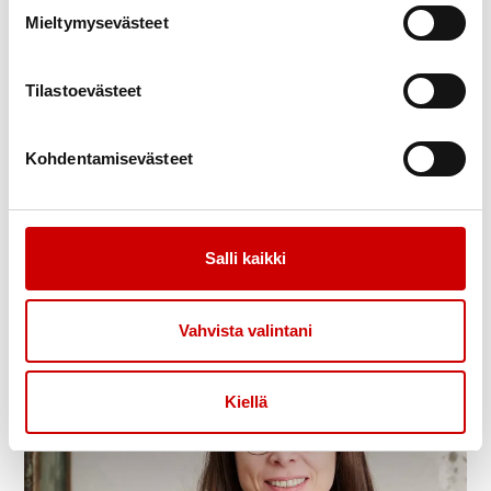
Mieltymysevästeet
Tilastoevästeet
Teija Keso
Kohdentamisevästeet
Asiantuntija, Sydänmerkki
+358 50
398 7203
Salli kaikki
Vastaan Sydänmerkki-järjestelmän toiminnasta ja kehittämisestä.
Toimin ravitsemusasiantuntijana ja yhteyshenkilönä
elintarviketeollisuudelle. Työnkuvaani kuuluu vaikuttamistyö
Vahvista valintani
erityisesti pakkausmerkintäasioissa.
Kiellä