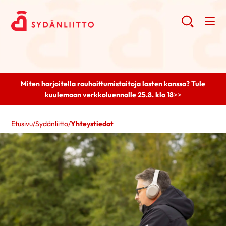
Miten harjoitella rauhoittumistaitoja lasten kanssa? Tule
kuulemaan
verkkoluennolle 25.8. klo 18
>>
Etusivu
/
Sydänliitto
/
Yhteystiedot