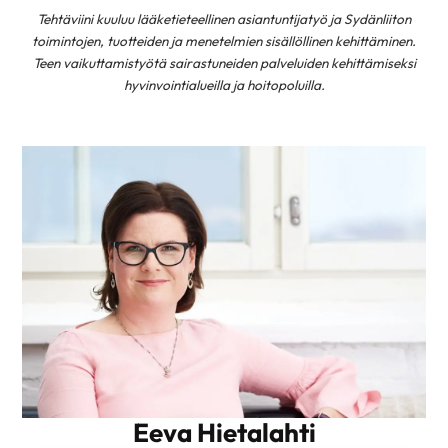
Tehtäviini kuuluu lääketieteellinen asiantuntijatyö ja Sydänliiton
toimintojen, tuotteiden ja menetelmien sisällöllinen kehittäminen.
Teen vaikuttamistyötä sairastuneiden palveluiden kehittämiseksi
hyvinvointialueilla ja hoitopoluilla.
Eeva Hietalahti