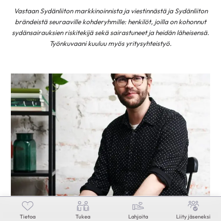
Vastaan Sydänliiton markkinoinnista ja viestinnästä ja Sydänliiton
brändeistä seuraaville kohderyhmille: henkilöt, joilla on kohonnut
sydänsairauksien riskitekijä sekä sairastuneet ja heidän läheisensä.
Työnkuvaani kuuluu myös yritysyhteistyö.
Antti Ukkonen
Tietoa
Tukea
Lahjoita
Liity jäseneksi