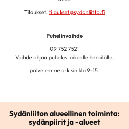
Tilaukset:
tilaukset@sydanliitto.fi
Puhelinvaihde
09 752 7521
Vaihde ohjaa puhelusi oikealle henkilölle,
palvelemme arkisin klo 9-15.
Sydänliiton alueellinen toiminta:
sydänpiirit ja -alueet