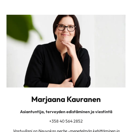
Marjaana Kauranen
Asiantuntija, terveyden edistäminen ja viestintä
+358 40 564 2852
Vastuullani on Neuvokas perhe -menetelmän kehittäminen ja