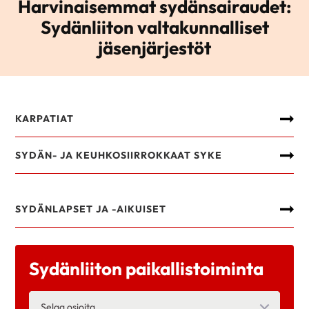
Harvinaisemmat sydänsairaudet:
Sydänliiton valtakunnalliset
jäsenjärjestöt
KARPATIAT
SYDÄN- JA KEUHKOSIIRROKKAAT SYKE
SYDÄNLAPSET JA -AIKUISET
Sydänliiton paikallistoiminta
Selaa osioita