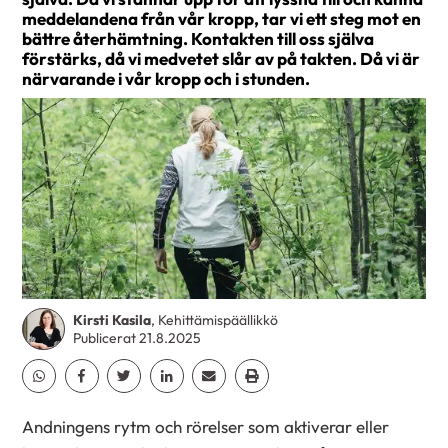
meddelandena från vår kropp, tar vi ett steg mot en
bättre återhämtning. Kontakten till oss själva
förstärks, då vi medvetet slår av på takten. Då vi är
närvarande i vår kropp och i stunden.
Kirsti Kasila
, Kehittämispäällikkö
Publicerat 21.8.2025
Dela Whatsapp
Dela Facebook
Dela Twitter
Dela Linkedin
Dela Email
Dela Print
Andningens rytm och rörelser som aktiverar eller