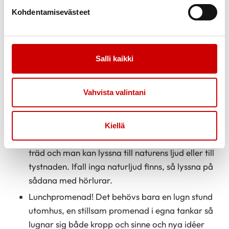
känns i din kropp före övningen och efter övningen.
Kohdentamisevästeet
Känner du någon skillnad?
Källa: Markuksela H. Suorituskyvyn salaisuus.
Vireystilan säätelyn avulla huipputuloksiin. Tammi
Salli kaikki
2021.
Idéer för återhämtande motion – här får du vinkar
Vahvista valintani
av Hjärtförbundets personal:
Under arbetsdagen hjälper redan det, att för en
Kiellä
stund kunna promenera på en plats där det finns
träd och man kan lyssna till naturens ljud eller till
tystnaden. Ifall inga naturljud finns, så lyssna på
sådana med hörlurar.
Lunchpromenad! Det behövs bara en lugn stund
utomhus, en stillsam promenad i egna tankar så
lugnar sig både kropp och sinne och nya idéer