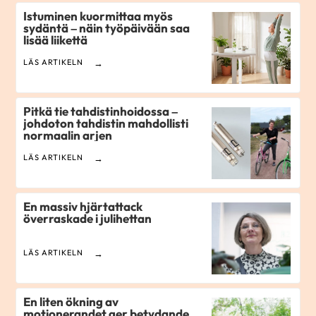
Istuminen kuormittaa myös
sydäntä – näin työpäivään saa
lisää liikettä
LÄS ARTIKELN
Pitkä tie tahdistinhoidossa –
johdoton tahdistin mahdollisti
normaalin arjen
LÄS ARTIKELN
En massiv hjärtattack
överraskade i julihettan
LÄS ARTIKELN
En liten ökning av
motionerandet ger betydande