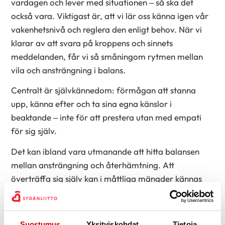
vardagen och lever med situationen – så ska det
också vara. Viktigast är, att vi lär oss känna igen vår
vakenhetsnivå och reglera den enligt behov. När vi
klarar av att svara på kroppens och sinnets
meddelanden, får vi så småningom rytmen mellan
vila och ansträngning i balans.
Centralt är självkännedom: förmågan att stanna
upp, känna efter och ta sina egna känslor i
beaktande – inte för att prestera utan med empati
för sig själv.
Det kan ibland vara utmanande att hitta balansen
mellan ansträngning och återhämtning. Att
överträffa sig själv kan i måttliga mängder kännas
betydelsefullt. Det gäller bara att hitta den mängd
som passar en själv. Ibland kan det vara så, att
fastän sinnet verkar hålla ut, så gör kroppen inte det.
Suostumus
Yksityiskohdat
Tietoja