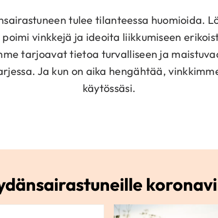
nsairastuneen tulee tilanteessa huomioida. Lö
 poimi vinkkejä ja ideoita liikkumiseen erikoi
e tarjoavat tietoa turvalliseen ja maistuva
arjessa. Ja kun on aika hengähtää, vinkkimm
käytössäsi.
ydänsairastuneille koronav