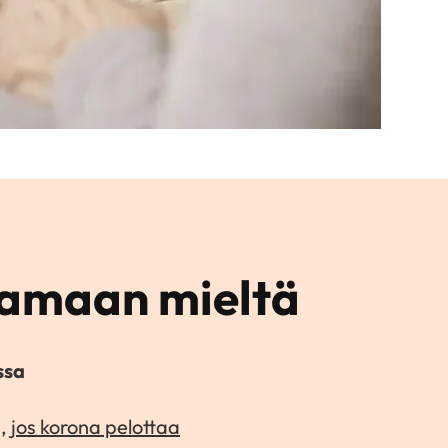
tamaan mieltä
ssa
, jos korona pelottaa