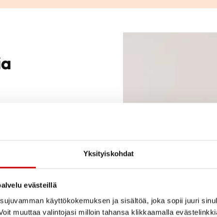
laan on hyvä tietää
ia
sta
Yksityiskohdat
alvelu evästeillä
ujuvamman käyttökokemuksen ja sisältöä, joka sopii juuri sinul
oit muuttaa valintojasi milloin tahansa klikkaamalla evästelinkk