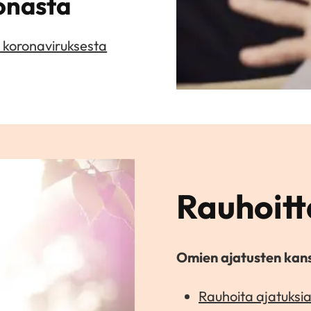
onasta
ä koronaviruksesta
Rauhoit
Omien ajatusten kan
Rauhoita ajatuksia