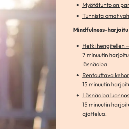
Myötätunto on pa
Tunnista omat va
Mindfulness-harjoitu
Hetki hengitellen 
7 minuutin harjoit
läsnäoloa.
Rentouttava kehon
15 minuutin harjoit
Läsnäoloa luonnoss
15 minuutin harjoi
ajattelua.