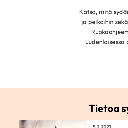
Katso, mitä sydä
ja pelkoihin sekä
Ruokaohjeemm
uudenlaisessa 
Tietoa s
5.2.2021