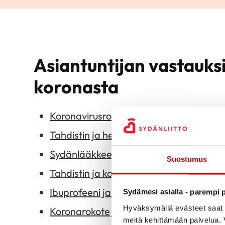
LUE ARTIKKELI
9.3.2023
Mitä sydänpoti
Asiantuntijan vastauks
koronavirukse
koronasta
LUE ARTIKKELI
Koronavirusrokote ja sydäntulehdus
Tahdistin ja hengityskonehoito
Sydänlääkkeet ja koronavirus
Suostumus
Tahdistin ja koronavirusriski
Ibuprofeeni ja korona
Sydämesi asialla - parempi p
Hyväksymällä evästeet saat s
Koronarokote ja tahdistin
meitä kehittämään palvelua. V