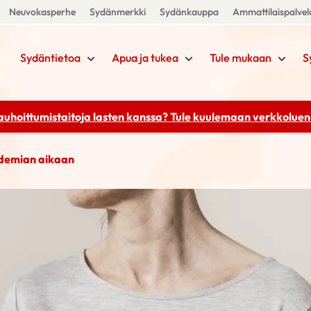
Neuvokasperhe
Sydänmerkki
Sydänkauppa
Ammattilaispalvel
Sydäntietoa
Apua ja tukea
Tule mukaan
S
rauhoittumistaitoja lasten kanssa? Tule kuulemaan
verkkoluenn
idemian aikaan