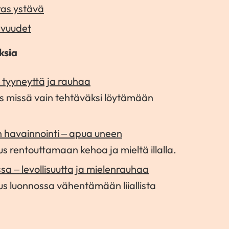
ras ystävä
hvuudet
ksia
– tyyneyttä ja rauhaa
us missä vain tehtäväksi löytämään
 havainnointi – apua uneen
us rentouttamaan kehoa ja mieltä illalla.
a – levollisuutta ja mielenrauhaa
tus luonnossa vähentämään liiallista