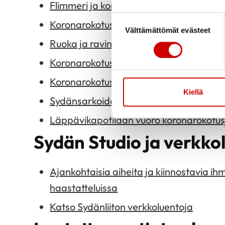
Flimmeri ja koronarokotus
Suostumuksen valinta
Koronarokotus ja alentunut vastustusky
Välttämättömät evästeet
Ruoka ja ravintolisät koronan ehkäisyss
Koronarokotus varjoainekuvauksen jäl
Koronarokotus ohitusleikkauksen jälkee
Kiellä
Sydänsarkoidoosi ja koronarokotusvuor
Läppävikapotilaan vuoro koronarokotu
Sydän Studio ja verkko
Ajankohtaisia aiheita ja kiinnostavia ihm
haastatteluissa
Katso Sydänliiton verkkoluentoja