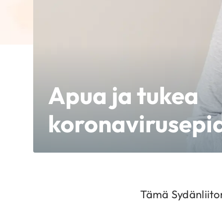
Apua ja tukea
koronavirusepi
Tämä Sydänliito