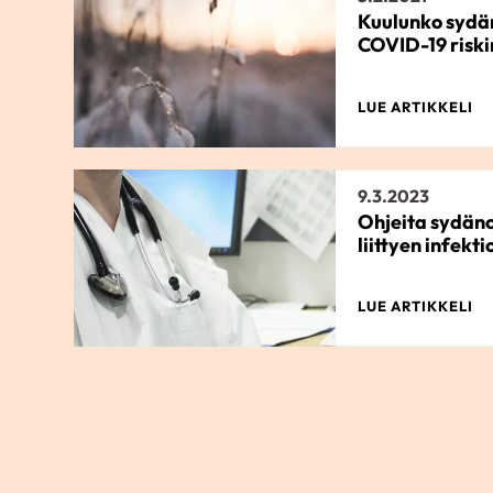
Kuulunko sydän
COVID-19 risk
LUE ARTIKKELI
9.3.2023
Ohjeita sydänoi
liittyen infek
LUE ARTIKKELI
9.3.2023
Ohjeita sydänp
koronavirusinf