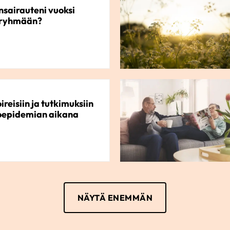
sairauteni vuoksi
iryhmään?
reisiin ja tutkimuksiin
tioepidemian aikana
otilaille
NÄYTÄ ENEMMÄN
ektion varalle