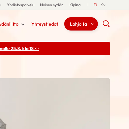
u
Yhdistyspalvelu
Naisen sydän
Kipinä
Fi
Sv
ydänliitto
Yhteystiedot
Lahjoita
olle 25.8. klo 18
>>