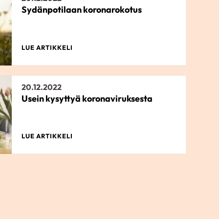
Sydänpotilaan koronarokotus
LUE ARTIKKELI
20.12.2022
Usein kysyttyä koronaviruksesta
LUE ARTIKKELI
9.3.2023
Verenpainelääkkeet ja koronavirus
(COVID-19)