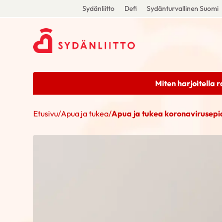
Sydänliitto
Defi
Sydänturvallinen Suomi
Miten harjoitella 
Etusivu
/
Apua ja tukea
/
Apua ja tukea koronavirusep