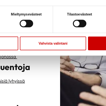
ky
Mieltymysevästeet
Tilastoevästeet
ä
keen
n
Vahvista valintani
o
sjonossa
luentoja
isiä lyhyissä