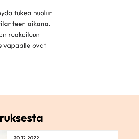
ydä tukea huoliin
stilanteen aikana.
an ruokailuun
e vapaalle ovat
iruksesta
20.12.2022