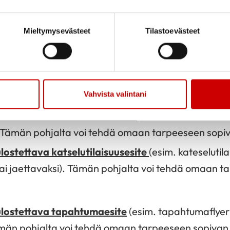
ko 1080×1920
(suositeltu kuvakoko Facebookin ja I
Mieltymysevästeet
Tilastoevästeet
seen
sopivat Sydänliiton Canva-mallipohjat:
Vahvista valintani
lostettava verkkoluentoesite
(esim. verkkoluentoes
). Tämän pohjalta voi tehdä omaan tarpeeseen sopiv
ostettava katselutilaisuusesite
(esim. kateselutila
e tai jaettavaksi). Tämän pohjalta voi tehdä omaan 
lostettava tapahtumaesite
(esim. tapahtumaflyer i
ämän pohjalta voi tehdä omaan tarpeeseen sopivan 