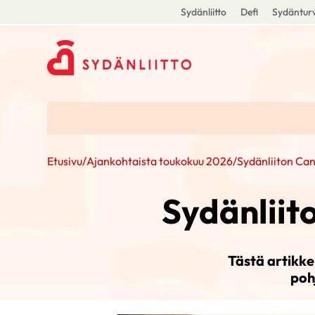
Sydänliitto
Defi
Sydänturv
Etusivu
/
Ajankohtaista toukokuu 2026
/
Sydänliiton Ca
Sydänliit
Tästä artikke
poh