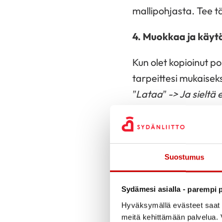
mallipohjasta. Tee tä
4. Muokkaa ja käyt
Kun olet kopioinut po
tarpeittesi mukaiseks
”Lataa” -> Ja sieltä 
tulostukseen) -> Val
käyttöösi
Suostumus
Facebookiin ja Inst
Sydämesi asialla - parempi p
Pystymallinen 
Hyväksymällä evästeet saat s
meitä kehittämään palvelua. V
Neliökuva, ko