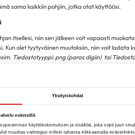
mä sama kaikkiin pohjiin, jotka otat käyttöösi.
ä
hjan itsellesi, niin sen jälkeen voit vapaasti muoka
i. Kun olet tyytyväinen muutoksiin, niin voit ladata
esim. Tiedostotyyppi: png (paras digiin) tai Tiedost
itse sivut-kohdasta Nykyinen sivu -> Lataa
, niin saa
Yksityiskohdat
agramiin
ym. sopivat Sydänliiton Canva-mallipohjat
alvelu evästeillä
kuva, koko 1080×1350
(suositeltu kuvakoko Instag
ujuvamman käyttökokemuksen ja sisältöä, joka sopii juuri sinul
oit muuttaa valintojasi milloin tahansa klikkaamalla evästelinkk
ko 1080×1080
(suositeltu kuvakoko Facebook, Instag