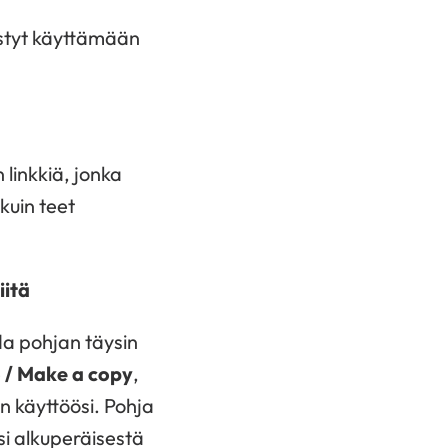
styt käyttämään
 linkkiä,
jonka
kuin teet
iitä
da pohjan täysin
 / Make a copy
,
 käyttöösi. Pohja
si alkuperäisestä