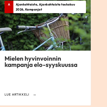
A
Ajankohtaista, Ajankohtaista toukokuu
2026, Kampanjat
Mielen hyvinvoinnin
kampanja elo-syyskuussa
LUE ARTIKKELI