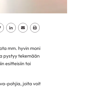
cebook
Jaa Twitter
Jaa Linkedin
Jaa Email
Jaa Print
jota mm. hyvin moni
lla pystyy tekemään
 esitteisiin tai
a-pohjia, joita voit