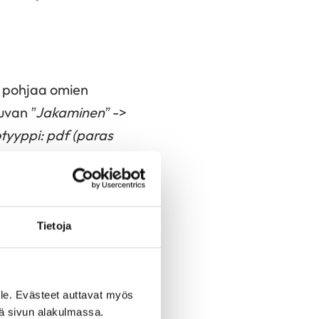
ta pohjaa omien
 kuvan
”Jakaminen”
->
otyyppi: pdf (paras
t ladatun kuvan
Tietoja
:
ram, Facebook)
le. Evästeet auttavat myös
iä sivun alakulmassa.
ram, Linkedin yms.)