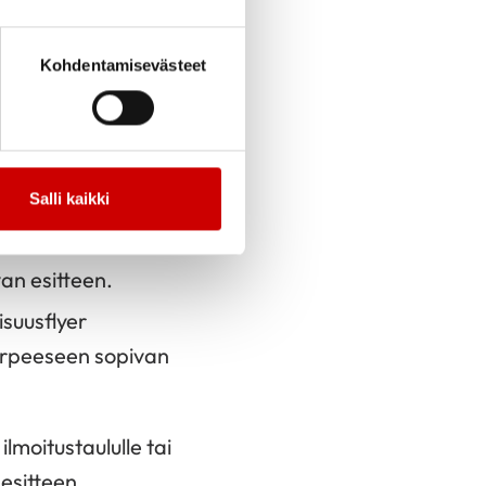
nstagramin
Kohdentamisevästeet
Salli kaikki
ite ilmoitustaululle
an esitteen.
isuusflyer
tarpeeseen sopivan
lmoitustaululle tai
esitteen.