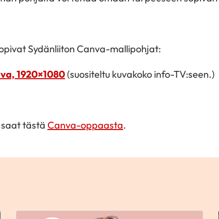
opivat Sydänliiton Canva-mallipohjat:
uva, 1920×1080
(suositeltu kuvakoko info-TV:seen.)
 saat tästä
Canva-oppaasta
.