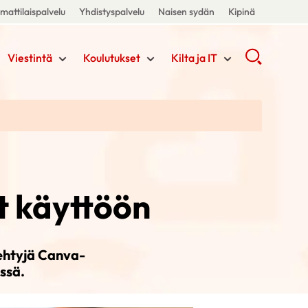
attilaispalvelu
Yhdistyspalvelu
Naisen sydän
Kipinä
Viestintä
Koulutukset
Kilta ja IT
t käyttöön
tehtyjä Canva-
ssä.