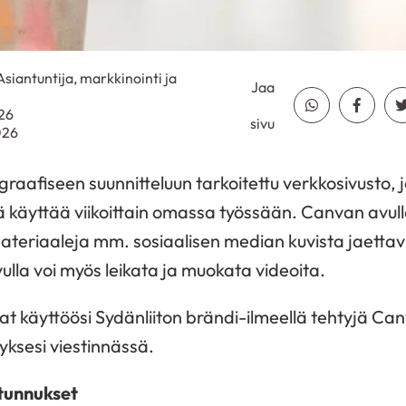
 Asiantuntija, markkinointi ja
Jaa
Jaa Whatsapp
Jaa Fa
026
sivu
026
aafiseen suunnitteluun tarkoitettu verkkosivusto, 
jä käyttää viikoittain omassa työssään. Canvan avu
materiaaleja mm. sosiaalisen median kuvista jaettaviin
ulla voi myös leikata ja muokata videoita.
at käyttöösi Sydänliiton brändi-ilmeellä tehtyjä Canv
ksesi viestinnässä.
tunnukset