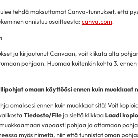
tulee tehdä maksuttomat Canva-tunnukset, että py
ekeminen onnistuu osoitteesta:
canva.com
.
n
kset ja kirjautunut Canvaan, voit klikata alta pohjan
stumaan pohjaan. Huomaa kuitenkin kohta 3. ennen 
llipohjat omaan käyttöösi ennen kuin muokkaat n
ja omaksesi ennen kuin muokkaat sitä!
Voit kopioi
valikosta
Tiedosto/File
ja sieltä klikkaa
Laadi kopio
 muokkaamaan vapaasti pohjaa ja ottamaan pohjan
eessa myös nimetä, niin että tunnistat oman pohja