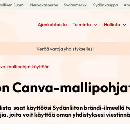
allinen Suomi
Neuvokasperhe
Sydänmerkki
Sydänkauppa
Amm
Ajankohtaista
Toiminta
Hallinto
Kerää varoja yhdistyksellesi
nva-mallipohjat käyttöön
on Canva-mallipohja
lista saat käyttöösi Sydänliiton brändi-ilmeellä 
jia, joita voit käyttää oman yhdistyksesi viestinnä