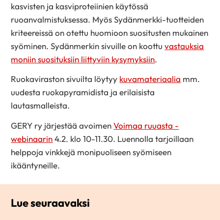
kasvisten ja kasviproteiinien käytössä
ruoanvalmistuksessa. Myös Sydänmerkki-tuotteiden
kriteereissä on otettu huomioon suositusten mukainen
syöminen. Sydänmerkin sivuille on koottu
vastauksia
moniin suosituksiin liittyviin kysymyksiin
.
Ruokaviraston sivuilta löytyy
kuvamateriaalia
mm.
uudesta ruokapyramidista ja erilaisista
lautasmalleista.
GERY ry järjestää avoimen
Voimaa ruuasta -
webinaarin
4.2. klo 10-11.30. Luennolla tarjoillaan
helppoja vinkkejä monipuoliseen syömiseen
ikääntyneille.
Lue seuraavaksi