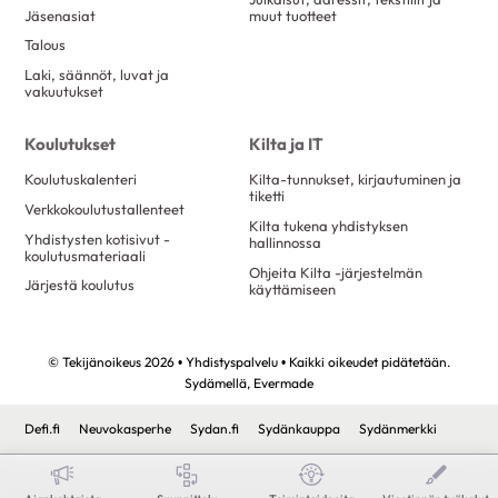
Jäsenasiat
muut tuotteet
Talous
Laki, säännöt, luvat ja
vakuutukset
Koulutukset
Kilta ja IT
Koulutuskalenteri
Kilta-tunnukset, kirjautuminen ja
tiketti
Verkkokoulutustallenteet
Kilta tukena yhdistyksen
Yhdistysten kotisivut -
hallinnossa
koulutusmateriaali
Ohjeita Kilta -järjestelmän
Järjestä koulutus
käyttämiseen
© Tekijänoikeus 2026 • Yhdistyspalvelu • Kaikki oikeudet pidätetään.
Sydämellä,
Evermade
Defi.fi
Neuvokasperhe
Sydan.fi
Sydänkauppa
Sydänmerkki