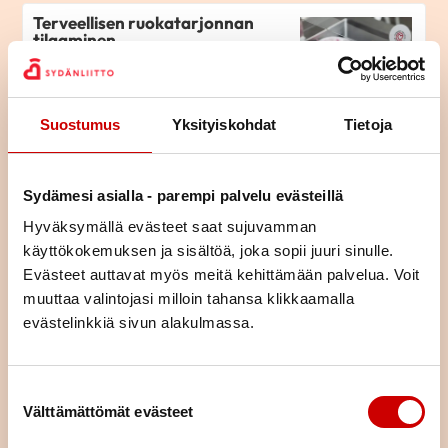
Terveellisen ruokatarjonnan
tilaaminen
LUE ARTIKKELI
Suostumus
Yksityiskohdat
Tietoja
Ajankohtaista
ruokatoiminnasta toukokuu
2023
Sydämesi asialla - parempi palvelu evästeillä
LUE ARTIKKELI
Hyväksymällä evästeet saat sujuvamman
käyttökokemuksen ja sisältöä, joka sopii juuri sinulle.
Evästeet auttavat myös meitä kehittämään palvelua. Voit
Ajankohtaista
muuttaa valintojasi milloin tahansa klikkaamalla
ruokatoiminnasta helmikuu
evästelinkkiä sivun alakulmassa.
2022
LUE ARTIKKELI
Suostumuksen valinta
Välttämättömät evästeet
Ajankohtaista
ruokatoiminnasta joulukuu 2021