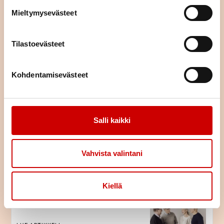
Mieltymysevästeet
LUE ARTIKKELI
Tilastoevästeet
Muistilista ruokatoimintaa
suunnitteleville
Kohdentamisevästeet
LUE ARTIKKELI
Salli kaikki
Yhdistyksen ruokatoiminnan
kehittäminen työkalun avulla
Vahvista valintani
LUE ARTIKKELI
Kiellä
Ruokatoiminnan periaatteet