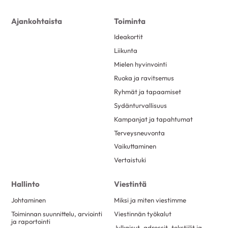
Ajankohtaista
Toiminta
Ideakortit
Liikunta
Mielen hyvinvointi
Ruoka ja ravitsemus
Ryhmät ja tapaamiset
Sydänturvallisuus
Kampanjat ja tapahtumat
Terveysneuvonta
Vaikuttaminen
Vertaistuki
Hallinto
Viestintä
Johtaminen
Miksi ja miten viestimme
Toiminnan suunnittelu, arviointi
Viestinnän työkalut
ja raportointi
Julkaisut, adressit, tekstiilit ja