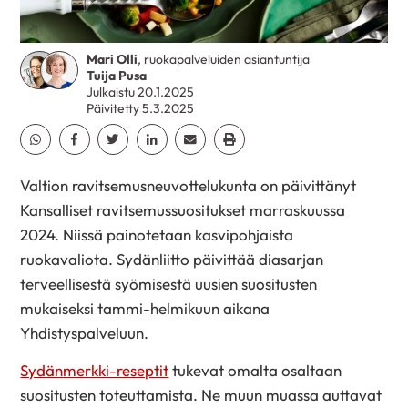
Mari Olli
, ruokapalveluiden asiantuntija
Tuija Pusa
Julkaistu 20.1.2025
Päivitetty 5.3.2025
Jaa Whatsapp
Jaa Facebook
Jaa Twitter
Jaa Linkedin
Jaa Email
Jaa Print
Valtion ravitsemusneuvottelukunta on päivittänyt
Kansalliset ravitsemussuositukset marraskuussa
2024. Niissä painotetaan kasvipohjaista
ruokavaliota. Sydänliitto päivittää diasarjan
terveellisestä syömisestä uusien suositusten
mukaiseksi tammi-helmikuun aikana
Yhdistyspalveluun.
Sydänmerkki-reseptit
tukevat omalta osaltaan
suositusten toteuttamista. Ne muun muassa auttavat