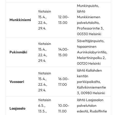
Munkinpuisto,
tiistaisin
lähtö
15.4.,
12.00-
Munkkiniemen
Munkkiniemi
22.4.,
13.00
palvelutalolta,
29.4.
Professorintie 3,
00330 Helsinki
Säveltäjänpuisto,
tiistaisin
tapaaminen
15.4.,
14.00-
Pukinmäki
Aurinkolabyrintilla,
22.4.,
15.00
Melartininpolku 2,
29.4.
00720 Helsinki
lähtö Kallahden
tiistaisin
kentän
15.4.,
16.00-
Vuosaari
parkkipaikalta,
22.4.,
17.00
Kallvikinniementie
29.4.
3, 00980 Helsinki
tiistaisin
lähtö Laajasalon
6.5.,
10.00-
palvelutalon
Laajasalo
13.5.,
11.00
edestä, Rudolfintie