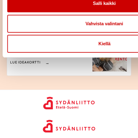
Kolesterolikoulu
Salli kaikki
LUE IDEAKORTTI
Vahvista valintani
Verenpainekoulu 5. tapaaminen
Kiellä
- Nuku ja rentoudu
LUE IDEAKORTTI