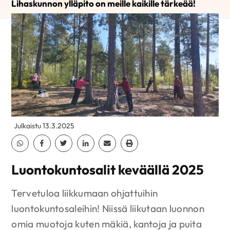
Lihaskunnon ylläpito on meille kaikille tärkeää!
Julkaistu 13.3.2025
Jaa Whatsapp
Jaa Facebook
Jaa Twitter
Jaa Linkedin
Jaa Email
Jaa Print
Luontokuntosalit keväällä 2025
Tervetuloa liikkumaan ohjattuihin
luontokuntosaleihin! Niissä liikutaan luonnon
omia muotoja kuten mäkiä, kantoja ja puita