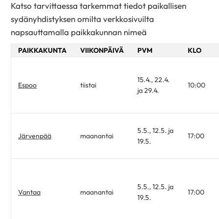
Katso tarvittaessa tarkemmat tiedot paikallisen
sydänyhdistyksen omilta verkkosivuilta
napsauttamalla paikkakunnan nimeä
PAIKKAKUNTA
VIIKONPÄIVÄ
PVM
KLO
15.4., 22.4.
Espoo
tiistai
10:00
ja 29.4.
5.5., 12.5. ja
Järvenpää
maanantai
17:00
19.5.
5.5., 12.5. ja
Vantaa
maanantai
17:00
19.5.