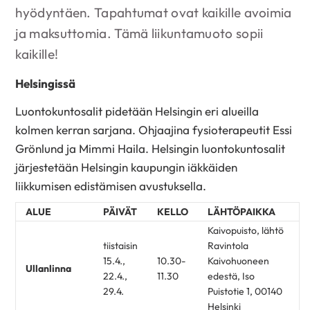
hyödyntäen. Tapahtumat ovat kaikille avoimia
ja maksuttomia. Tämä liikuntamuoto sopii
kaikille!
Helsingissä
Luontokuntosalit pidetään Helsingin eri alueilla
kolmen kerran sarjana. Ohjaajina fysioterapeutit Essi
Grönlund ja Mimmi Haila. Helsingin luontokuntosalit
järjestetään Helsingin kaupungin iäkkäiden
liikkumisen edistämisen avustuksella.
ALUE
PÄIVÄT
KELLO
LÄHTÖPAIKKA
Kaivopuisto, lähtö
tiistaisin
Ravintola
15.4.,
10.30-
Kaivohuoneen
Ullanlinna
22.4.,
11.30
edestä, Iso
29.4.
Puistotie 1, 00140
Helsinki