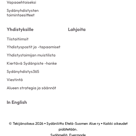
Vapaaehtoiseksi
Sydänyhdistysten
toimintaesitteet
Yhdistyksille
Lahjoita
Tiistaitiimsit
Yhdistyspostit ja -tapaamiset
Yhdistystoimijan muistilista
Kiertävä Sydänpiste -hanke
Sydänyhdistys365
Viestintä
Alueen strategia ja säännöt
In English
© Tekijänoikeus 2026 • Sydänliitto Etelä-Suomen Alue ry • Kaikki oikeudet
pidätetään.
Sydämellä,
Evermade