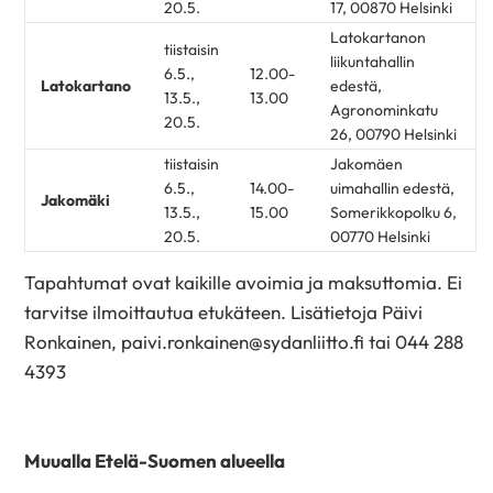
20.5.
17, 00870 Helsinki
Latokartanon
tiistaisin
liikuntahallin
6.5.,
12.00-
Latokartano
edestä,
13.5.,
13.00
Agronominkatu
20.5.
26, 00790 Helsinki
tiistaisin
Jakomäen
6.5.,
14.00-
uimahallin edestä,
Jakomäki
13.5.,
15.00
Somerikkopolku 6,
20.5.
00770 Helsinki
Tapahtumat ovat kaikille avoimia ja maksuttomia. Ei
tarvitse ilmoittautua etukäteen. Lisätietoja Päivi
Ronkainen, paivi.ronkainen@sydanliitto.fi tai 044 288
4393
Muualla Etelä-Suomen alueella