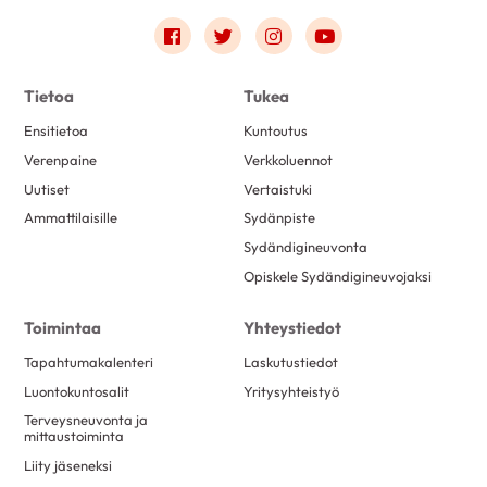
Link to facebook
Link to twitter
Link to instagram
Link to youtube
Tietoa
Tukea
Ensitietoa
Kuntoutus
Verenpaine
Verkkoluennot
Uutiset
Vertaistuki
Ammattilaisille
Sydänpiste
Sydändigineuvonta
Opiskele Sydändigineuvojaksi
Toimintaa
Yhteystiedot
Tapahtumakalenteri
Laskutustiedot
Luontokuntosalit
Yritysyhteistyö
Terveysneuvonta ja
mittaustoiminta
Liity jäseneksi