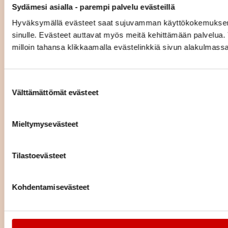
Sydämesi asialla - parempi palvelu evästeillä
Terveysmittauksia Kampin
Hyväksymällä evästeet saat sujuvamman käyttökokemuksen ja 
palvelukeskuksessa
sinulle. Evästeet auttavat myös meitä kehittämään palvelua. V
milloin tahansa klikkaamalla evästelinkkiä sivun alakulmassa
LUE ARTIKKELI
Suostumuksen valinta
Luontokuntosalin liikkeitä
Välttämättömät evästeet
omaan harjoitteluun
Mieltymysevästeet
LUE ARTIKKELI
Tilastoevästeet
Sydänfysioterapeutin ohjeet
turvalliseen sydänpotilaan
luontoliikkumiseen
Kohdentamisevästeet
LUE ARTIKKELI