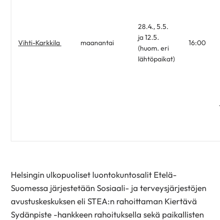
28.4., 5.5.
ja 12.5.
Vihti-Karkkila
maanantai
16:00
(huom. eri
lähtöpaikat)
Helsingin ulkopuoliset luontokuntosalit Etelä-
Suomessa järjestetään Sosiaali- ja terveysjärjestöjen
avustuskeskuksen eli STEA:n rahoittaman Kiertävä
Sydänpiste -hankkeen rahoituksella sekä paikallisten