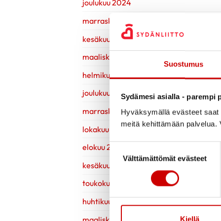
joulukuu 2024
marraskuu 2024
kesäkuu 2024
maaliskuu 2024
Suostumus
helmikuu 2024
joulukuu 2023
Sydämesi asialla - parempi p
marraskuu 2023
Hyväksymällä evästeet saat s
meitä kehittämään palvelua. V
lokakuu 2023
elokuu 2023
Suostumuksen valinta
Välttämättömät evästeet
kesäkuu 2023
toukokuu 2023
huhtikuu 2023
maaliskuu 2023
Kiellä