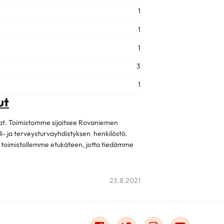
1
1
1
3
1
ut
tilat. Toimistomme sijaitsee Rovaniemen
- ja terveysturvayhdistyksen henkilöstö.
n toimistollemme etukäteen, jotta tiedämme
23.8.2021