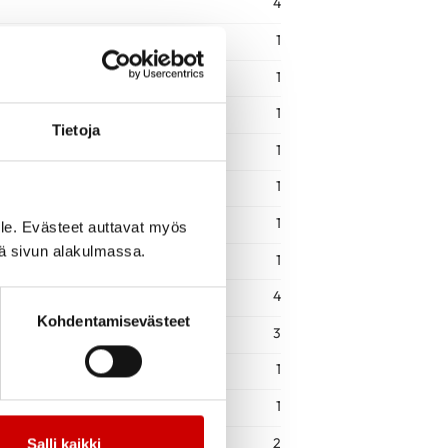
4
1
1
1
Tietoja
1
1
1
le. Evästeet auttavat myös
iä sivun alakulmassa.
1
4
Kohdentamisevästeet
3
1
1
2
Salli kaikki