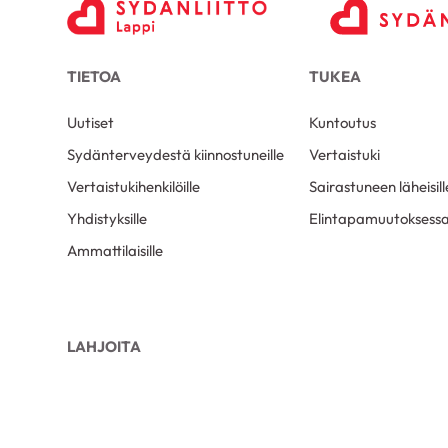
TIETOA
TUKEA
Uutiset
Kuntoutus
Sydänterveydestä kiinnostuneille
Vertaistuki
Vertaistukihenkilöille
Sairastuneen läheisill
Yhdistyksille
Elintapamuutoksess
Ammattilaisille
LAHJOITA