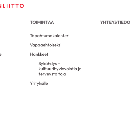
TOIMINTAA
YHTEYSTIED
Tapahtumakalenteri
Vapaaehtoiseksi
e
Hankkeet
a
Sykähdys –
kulttuurihyvinvointia ja
terveystaitoja
Yrityksille