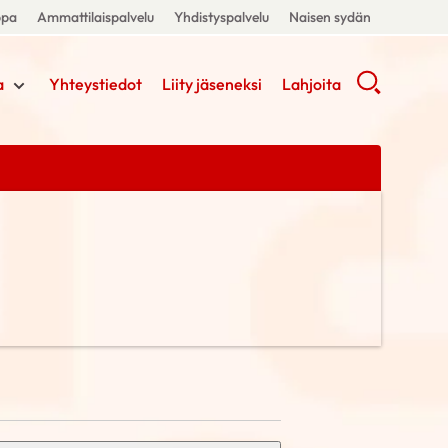
ppa
Ammattilaispalvelu
Yhdistyspalvelu
Naisen sydän
a
Yhteystiedot
Liity jäseneksi
Lahjoita