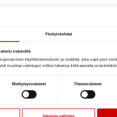
Yksityiskohdat
alvelu evästeillä
ujuvamman käyttökokemuksen ja sisältöä, joka sopii juuri sinul
oit muuttaa valintojasi milloin tahansa klikkaamalla evästelinkk
Mieltymysevästeet
Tilastoevästeet
Vahvista valintani