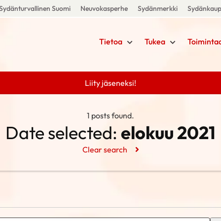
Sydänturvallinen Suomi
Neuvokasperhe
Sydänmerkki
Sydänkau
Tietoa
Tukea
Toiminta
Liity jäseneksi!
1 posts found.
Date selected:
elokuu 2021
Clear search