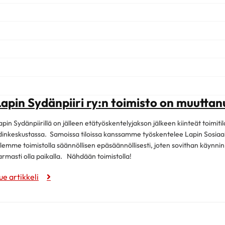
Lapin Sydänpiiri ry:n toimisto on muuttan
apin Sydänpiirillä on jälleen etätyöskentelyjakson jälkeen kiinteät toimi
dinkeskustassa. Samoissa tiloissa kanssamme työskentelee Lapin Sosiaali
lemme toimistolla säännöllisen epäsäännöllisesti, joten sovithan käynni
armasti olla paikalla. Nähdään toimistolla!
ue artikkeli