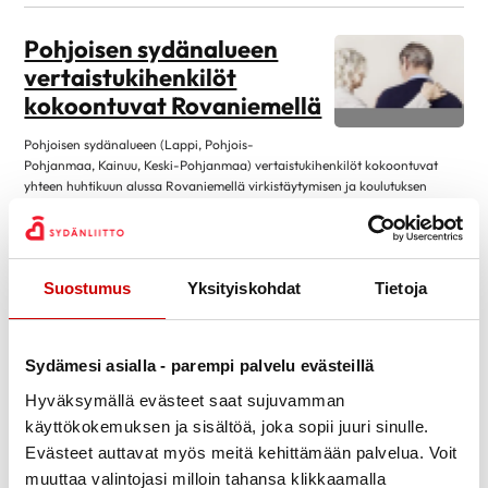
elokuu 2026
1
Pohjoisen sydänalueen
heinäkuu 2026
1
vertaistukihenkilöt
kesäkuu 2026
1
kokoontuvat Rovaniemellä
toukokuu 2026
1
Pohjoisen sydänalueen (Lappi, Pohjois-
huhtikuu 2026
1
Pohjanmaa, Kainuu, Keski-Pohjanmaa) vertaistukihenkilöt kokoontuvat
yhteen huhtikuun alussa Rovaniemellä virkistäytymisen ja koulutuksen
maaliskuu 2026
1
merkeissä. Kaksipäiväisen tapaamisen puitteina toimii Santasport ja
tammikuu 2026
1
Ounasvaaran kevättalvinen luonto. Mikäli olet kiinnostunut
vertaistukitoiminnasta alueellamme, ole rohkeasti yhteydessä: anna-
joulukuu 2025
2
reetta.kulppi@sydan.fi
Suostumus
Yksityiskohdat
Tietoja
marraskuu 2025
1
Lue artikkeli
29.3.2022
lokakuu 2025
2
Vertaistukihenkilö
syyskuu 2025
1
Sydämesi asialla - parempi palvelu evästeillä
esittäytyy
elokuu 2025
2
Hyväksymällä evästeet saat sujuvamman
Olen ollut Kemijärven sydänyhdistyksen jäsen
käyttökokemuksen ja sisältöä, joka sopii juuri sinulle.
kesäkuu 2025
1
Marraskuusta 2021 alkaen. Vertaistukihenkilönä
Evästeet auttavat myös meitä kehittämään palvelua. Voit
toukokuu 2025
1
toimimisen olen aloittanut lokakuussa 2021, käytyäni vertaistukihenkilön
muuttaa valintojasi milloin tahansa klikkaamalla
peruskoulutuksen. Lähdin vertaistukitoimintaan mukaan, koska olen itse