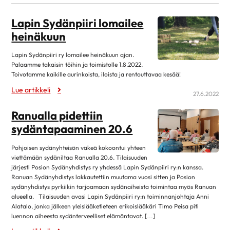
elokuu 2026
1
Lapin Sydänpiiri lomailee
heinäkuu 2026
1
heinäkuun
kesäkuu 2026
1
Lapin Sydänpiiri ry lomailee heinäkuun ajan.
toukokuu 2026
1
Palaamme takaisin töihin ja toimistolle 1.8.2022.
huhtikuu 2026
1
Toivotamme kaikille aurinkoista, iloista ja rentouttavaa kesää!
Lue artikkeli
maaliskuu 2026
1
27.6.2022
tammikuu 2026
1
Ranualla pidettiin
joulukuu 2025
2
sydäntapaaminen 20.6
marraskuu 2025
1
Pohjoisen sydänyhteisön väkeä kokoontui yhteen
lokakuu 2025
2
viettämään sydäniltaa Ranualla 20.6. Tilaisuuden
järjesti Posion Sydänyhdistys ry yhdessä Lapin Sydänpiiri ry:n kanssa.
syyskuu 2025
1
Ranuan Sydänyhdistys lakkautettiin muutama vuosi sitten ja Posion
elokuu 2025
2
sydänyhdistys pyrkiikin tarjoamaan sydänaiheista toimintaa myös Ranuan
alueella. Tilaisuuden avasi Lapin Sydänpiiri ry:n toiminnanjohtaja Anni
kesäkuu 2025
1
Alatalo, jonka jälkeen yleislääketieteen erikoislääkäri Timo Peisa piti
luennon aiheesta sydänterveelliset elämäntavat. […]
toukokuu 2025
1