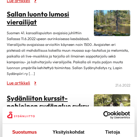
Lue artikkeli
huhtikuu 2025
3
helmikuu 2025
1
Sallan luonto lumosi
vierailijat
tammikuu 2025
2
joulukuu 2024
4
Suomen 41. kansallispuiston avajaisia juhlittiin
Sallassa 11.6.2022 upean aurinkoisessa kesäsäässä.
marraskuu 2024
1
Vierailijoita avajaisissa arvioitiin käyneen noin 1500. Avajaisten eri
kesäkuu 2024
1
pisteissä oli mahdollisuus kokeilla muun muassa sup-lautailua ja melomista,
paikalla oli live-musiikkia ja tarjolla oli ilmainen soppatarjoilu sekä
maaliskuu 2024
1
kampanisu- ja kahvitarjoilu vierailijoille. Paikalla oli myös paljon muuta
luonnon ympärille kehitettyä toimintaa. Sallan Sydänyhdistys ry, Lapin
helmikuu 2024
1
Sydänpiiri ry […]
joulukuu 2023
1
Lue artikkeli
21.6.2022
marraskuu 2023
1
Sydänliiton kurssit-
lokakuu 2023
1
pohjoinen sydänalue syksy
elokuu 2023
4
2022
kesäkuu 2023
3
Sydänsairauden kanssa ei tarvitse jäädä yksin.
toukokuu 2023
1
Sydänliiton kurssit sopivat sinulle, joka etsit apua, tietoa ja tukea arkeen
Suostumus
Yksityiskohdat
Tietoja
huhtikuu 2023
1
sopeutumiseen sydänsairauden kanssa (kurssien aiempi nimi