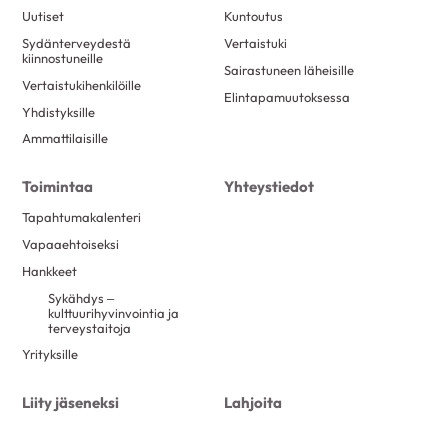
Uutiset
Kuntoutus
Sydänterveydestä
Vertaistuki
kiinnostuneille
Sairastuneen läheisille
Vertaistukihenkilöille
Elintapamuutoksessa
Yhdistyksille
Ammattilaisille
Toimintaa
Yhteystiedot
Tapahtumakalenteri
Vapaaehtoiseksi
Hankkeet
Sykähdys –
kulttuurihyvinvointia ja
terveystaitoja
Yrityksille
Liity jäseneksi
Lahjoita