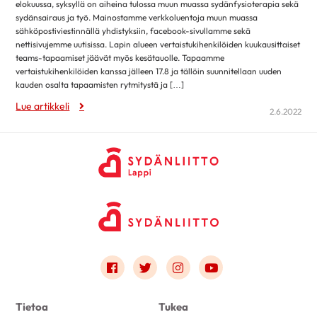
elokuussa, syksyllä on aiheina tulossa muun muassa sydänfysioterapia sekä
sydänsairaus ja työ. Mainostamme verkkoluentoja muun muassa
sähköpostiviestinnällä yhdistyksiin, facebook-sivullamme sekä
nettisivujemme uutisissa. Lapin alueen vertaistukihenkilöiden kuukausittaiset
teams-tapaamiset jäävät myös kesätauolle. Tapaamme
vertaistukihenkilöiden kanssa jälleen 17.8 ja tällöin suunnitellaan uuden
kauden osalta tapaamisten rytmitystä ja […]
Lue artikkeli
2.6.2022
Link to facebook
Link to twitter
Link to instagram
Link to youtube
Tietoa
Tukea