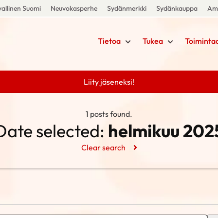
allinen Suomi
Neuvokasperhe
Sydänmerkki
Sydänkauppa
Amm
Tietoa
Tukea
Toiminta
Liity jäseneksi!
1 posts found.
Date selected:
helmikuu 202
Clear search