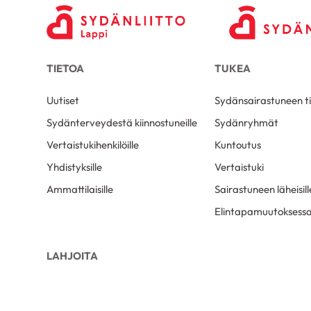
TIETOA
TUKEA
Uutiset
Sydänsairastuneen t
Sydänterveydestä kiinnostuneille
Sydänryhmät
Vertaistukihenkilöille
Kuntoutus
Yhdistyksille
Vertaistuki
Ammattilaisille
Sairastuneen läheisill
Elintapamuutoksess
LAHJOITA