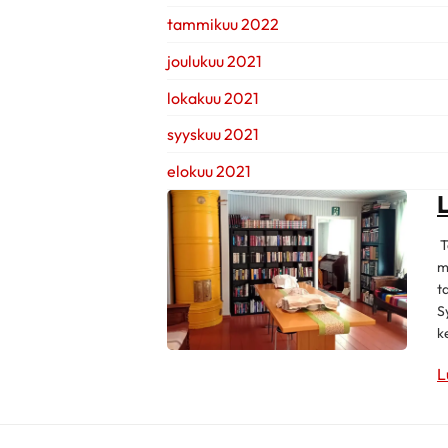
tammikuu 2022
joulukuu 2021
lokakuu 2021
syyskuu 2021
elokuu 2021
T
m
t
S
k
L