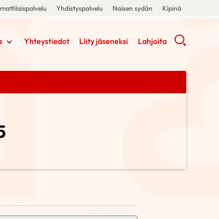
attilaispalvelu
Yhdistyspalvelu
Naisen sydän
Kipinä
a
Yhteystiedot
Liity jäseneksi
Lahjoita
5