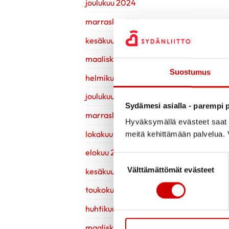
joulukuu 2024
marraskuu 2024
kesäkuu 2024
maaliskuu 2024
Suostumus
helmikuu 2024
joulukuu 2023
Sydämesi asialla - parempi p
marraskuu 2023
Hyväksymällä evästeet saat s
lokakuu 2023
meitä kehittämään palvelua. V
elokuu 2023
Suostumuksen valinta
Välttämättömät evästeet
kesäkuu 2023
toukokuu 2023
huhtikuu 2023
maaliskuu 2023