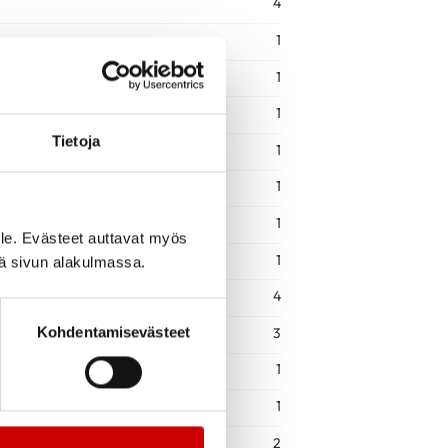
4
1
1
1
Tietoja
1
1
1
le. Evästeet auttavat myös
1
iä sivun alakulmassa.
4
Kohdentamisevästeet
3
1
1
2