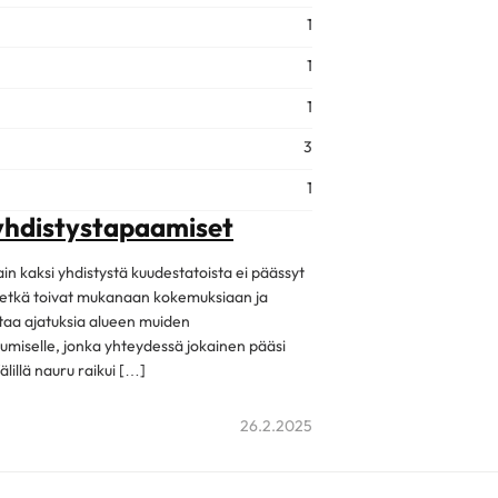
1
1
1
3
1
yhdistystapaamiset
in kaksi yhdistystä kuudestatoista ei päässyt
 ketkä toivat mukanaan kokemuksiaan ja
taa ajatuksia alueen muiden
tumiselle, jonka yhteydessä jokainen pääsi
illä nauru raikui […]
26.2.2025