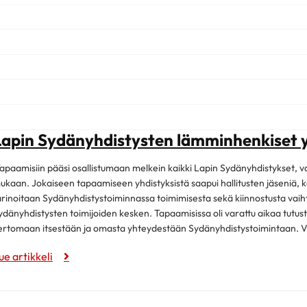
Lapin Sydänyhdistysten lämminhenkiset 
apaamisiin pääsi osallistumaan melkein kaikki Lapin Sydänyhdistykset, va
ukaan. Jokaiseen tapaamiseen yhdistyksistä saapui hallitusten jäseniä,
arinoitaan Sydänyhdistystoiminnassa toimimisesta sekä kiinnostusta vaih
ydänyhdistysten toimijoiden kesken. Tapaamisissa oli varattu aikaa tutus
ertomaan itsestään ja omasta yhteydestään Sydänyhdistystoimintaan. Väl
ue artikkeli