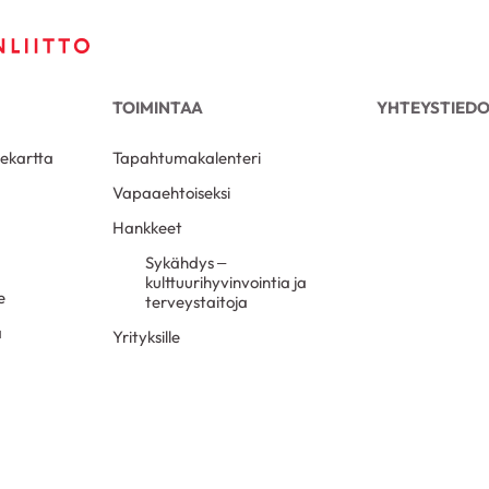
TOIMINTAA
YHTEYSTIED
iekartta
Tapahtumakalenteri
Vapaaehtoiseksi
Hankkeet
Sykähdys –
kulttuurihyvinvointia ja
e
terveystaitoja
a
Yrityksille