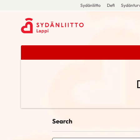
Sydänliitto
Defi
Sydänturv
Search