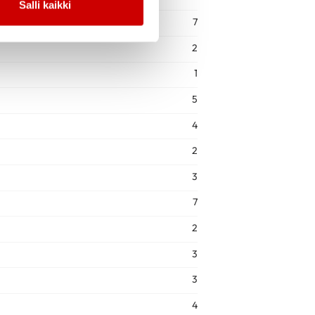
Salli kaikki
7
2
1
5
4
2
3
7
2
3
3
4