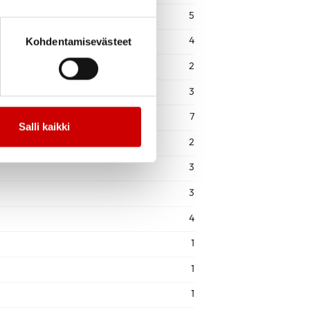
5
4
Kohdentamisevästeet
2
3
7
Salli kaikki
2
3
3
4
1
1
1