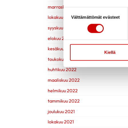
marraskuu 2022
Suostumuksen valinta
lokakuu 2022
Välttämättömät evästeet
syyskuu 2022
elokuu 2022
kesäkuu 2022
Kiellä
toukokuu 2022
huhtikuu 2022
maaliskuu 2022
helmikuu 2022
tammikuu 2022
joulukuu 2021
lokakuu 2021