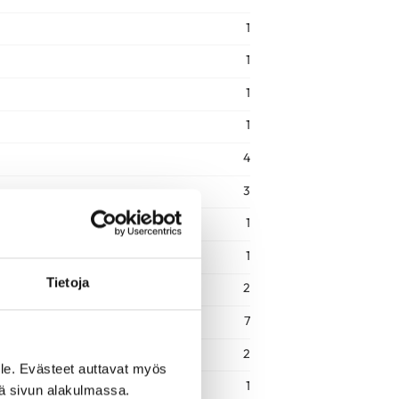
1
1
1
1
4
3
1
1
Tietoja
2
7
2
le. Evästeet auttavat myös
1
iä sivun alakulmassa.