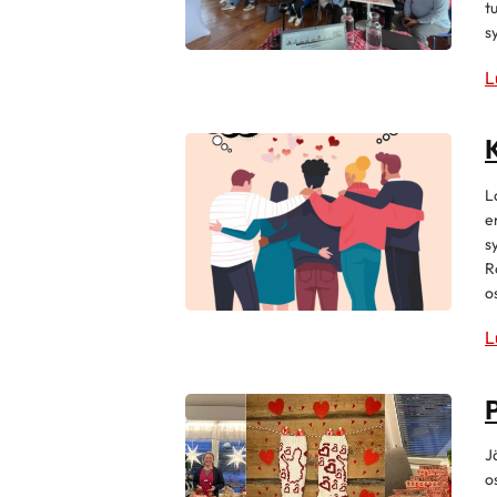
t
s
L
L
e
s
R
o
L
P
J
o