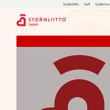
Sydänliitto
Defi
Sydänturv