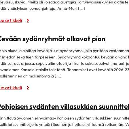
ulevaisuuskuvia. Meillä oli ilo saada alustajiksi ja tulevaisuuskuvien ajatust
ydänyhdistyksen puheenjohtaja, Anna-Mari […]
ue artikkeli
Kevään sydänryhmät alkavat pian
apin alueella aloittaa keväällä uusi sydänryhmä, jolla pyritään vastaama
nsitiedon sekä tuen tarpeeseen. Sydänryhmä kokoontuu kevään aikana
ydänsairaus arjessa, sepelvaltimotauti ja liikunta sekä sepelvaltimotauti j
ovaniemen Kansalaistalolla tai etänä. Tapaamiset ovat keväällä 2026 23.
sallistuminen on maksutonta ja […]
ue artikkeli
ohjoisen sydänten villasukkien suunnittel
ännittävä Sydämen elinvoimaa- Pohjoisen sydänten villasukkien suunnittelu
sallistui suunnittelijoita ympäri Suomen ja heitä oli yhteensä seitsemän. 