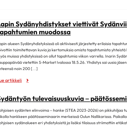
Lapin Sydänyhdistykset viettivät Sydänv
tapahtumien muodossa
apin alueen Sydänyhdistyksissä oli aktiivisesti järjestetty erilaisia tapahtu
oivottiin toimitettavan kuvia ja kertomuksia omista tapahtumista yhteistä 
yös muissa yhdistyksissä on ollut tapahtumia viikon varrella. Inarin Syd
auppapäivää vietettiin S-Market Ivalossa 18.5.26. Yhdistys sai uusia jäseniä
hteensä noin 200 […]
ue artikkeli
Sydäntyön tulevaisuuskuvia – päätössemi
ohjoisen sydänten elinvoima – hanke (STEA 2023-2026) on pikkuhiljaa tullu
iikolla hankkeen päätösseminaarin merkeissä Oulun Nallikarissa. Paikalla
ohjoisen sydänalueen eri yhdistyksistä ja lisäksi tilaisuus striimattiin etä