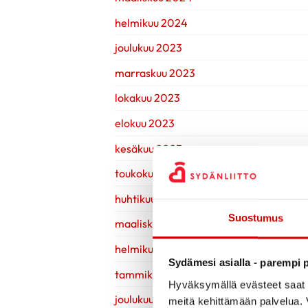
helmikuu 2024
joulukuu 2023
marraskuu 2023
lokakuu 2023
elokuu 2023
kesäkuu 2023
toukokuu 2023
huhtikuu 2023
Suostumus
maaliskuu 2023
helmikuu 2023
Sydämesi asialla - parempi p
tammikuu 2023
Hyväksymällä evästeet saat s
joulukuu 2022
meitä kehittämään palvelua. V