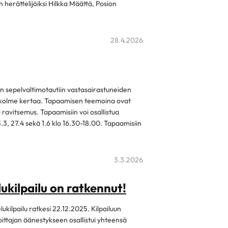
en herättelijöiksi Hilkka Määttä, Posion
28.4.2026
an sepelvaltimotautiin vastasairastuneiden
 kolme kertaa. Tapaamisen teemoina ovat
a ravitsemus. Tapaamisiin voi osallistua
3, 27.4 sekä 1.6 klo 16.30-18.00. Tapaamisiin
3.3.2026
ukilpailu on ratkennut!
kilpailu ratkesi 22.12.2025. Kilpailuun
Voittajan äänestykseen osallistui yhteensä