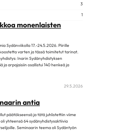
3
1
iikkoa monenlaisten
mia Sydänviikolla 17.-24.5.2026. Piirille
koostetta varten ja tässä toimitetut tarinat.
änyhdistys: Inarin Sydänyhdistyksen
 ja arpajaisiin osallistui 140 henkeä ja
29.5.2026
naarin antia
t päätökseensä ja tätä juhlistettiin viime
 oli yhteensä 64 sydänyhdistysaktiivia
katselijoille. Seminaarin teema oli Sydäntyön