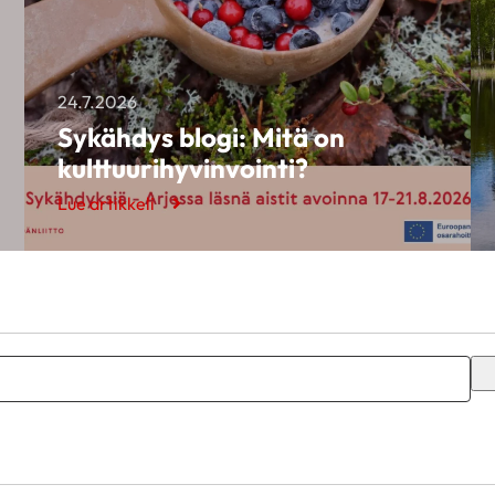
24.7.2026
Sykähdys blogi: Mitä on
kulttuurihyvinvointi?
Lue artikkeli