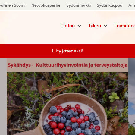
allinen Suomi
Neuvokasperhe
Sydänmerkki
Sydänkauppa
Amm
Tietoa
Tukea
Toiminta
Liity jäseneksi!