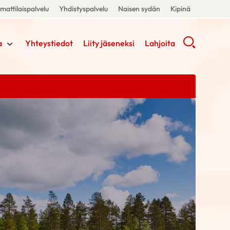
attilaispalvelu
Yhdistyspalvelu
Naisen sydän
Kipinä
a
Yhteystiedot
Liity jäseneksi
Lahjoita