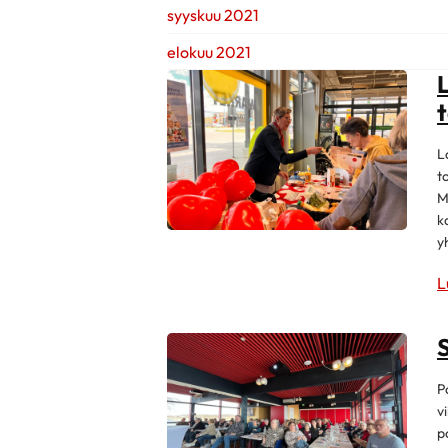
syyskuu 2021
elokuu 2021
L
t
M
k
y
L
P
v
p