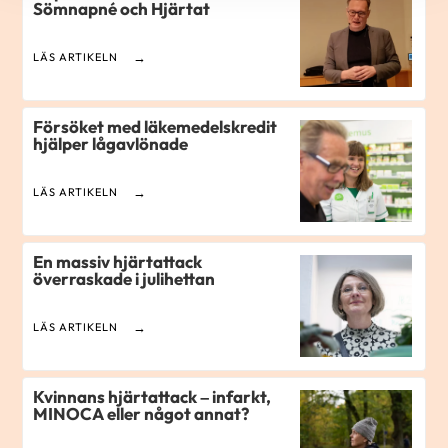
Sömnapné och Hjärtat
LÄS ARTIKELN
Försöket med läkemedelskredit
hjälper lågavlönade
LÄS ARTIKELN
En massiv hjärtattack
överraskade i julihettan
LÄS ARTIKELN
Kvinnans hjärtattack – infarkt,
MINOCA eller något annat?