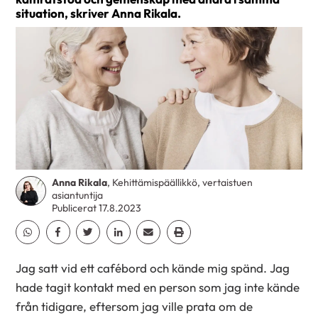
situation, skriver Anna Rikala.
Anna Rikala
, Kehittämispäällikkö, vertaistuen
asiantuntija
Publicerat 17.8.2023
Dela Whatsapp
Dela Facebook
Dela Twitter
Dela Linkedin
Dela Email
Dela Print
Jag satt vid ett cafébord och kände mig spänd. Jag
hade tagit kontakt med en person som jag inte kände
från tidigare, eftersom jag ville prata om de