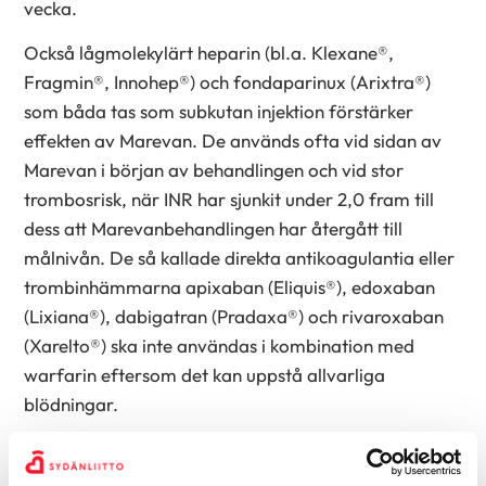
vecka.
Också lågmolekylärt heparin (bl.a. Klexane®,
Fragmin®, Innohep®) och fondaparinux (Arixtra®)
som båda tas som subkutan injektion förstärker
effekten av Marevan. De används ofta vid sidan av
Marevan i början av behandlingen och vid stor
trombosrisk, när INR har sjunkit under 2,0 fram till
dess att Marevanbehandlingen har återgått till
målnivån. De så kallade direkta antikoagulantia eller
trombinhämmarna apixaban (Eliquis®), edoxaban
(Lixiana®), dabigatran (Pradaxa®) och rivaroxaban
(Xarelto®) ska inte användas i kombination med
warfarin eftersom det kan uppstå allvarliga
blödningar.
Effekten av warfarin förstärks av till exempel