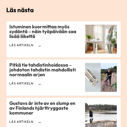
Läs nästa
Istuminen kuormittaa myös
sydäntä – näin työpäivään saa
lisää liikettä
LÄS ARTIKELN
Pitkä tie tahdistinhoidossa –
johdoton tahdistin mahdollisti
normaalin arjen
LÄS ARTIKELN
Gustavs är inte av en slump en
av Finlands hjärttryggaste
kommuner
LÄS ARTIKELN