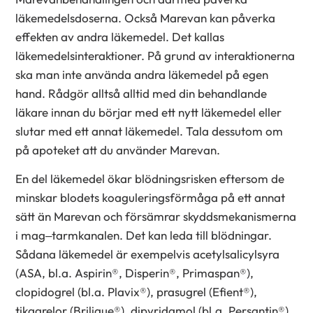
läkemedelsdoserna. Också Marevan kan påverka
effekten av andra läkemedel. Det kallas
läkemedelsinteraktioner. På grund av interaktionerna
ska man inte använda andra läkemedel på egen
hand. Rådgör alltså alltid med din behandlande
läkare innan du börjar med ett nytt läkemedel eller
slutar med ett annat läkemedel. Tala dessutom om
på apoteket att du använder Marevan.
En del läkemedel ökar blödningsrisken eftersom de
minskar blodets koaguleringsförmåga på ett annat
sätt än Marevan och försämrar skyddsmekanismerna
i mag–tarmkanalen. Det kan leda till blödningar.
Sådana läkemedel är exempelvis acetylsalicylsyra
(ASA, bl.a. Aspirin®, Disperin®, Primaspan®),
clopidogrel (bl.a. Plavix®), prasugrel (Efient®),
tikagrelor (Brilique®), dipyridamol (bl.a. Persantin®)