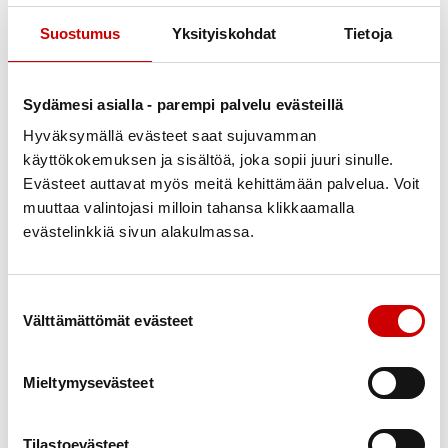
clopidogrel, prasugrel, tikagrelor
antiinflammatoriska medel, bland annat
Suostumus
Yksityiskohdat
Tietoja
ibuprofen
många svampmedel, också kräm, gel och
Sydämesi asialla - parempi palvelu evästeillä
vagitorier för lokal behandling
Hyväksymällä evästeet saat sujuvamman
många antibiotika, till exempel metronidazol,
käyttökokemuksen ja sisältöä, joka sopii juuri sinulle.
erytromycin, cefalexin, klaritromycin, tetracyklin
Evästeet auttavat myös meitä kehittämään palvelua. Voit
och sulfatrimetoprim
muuttaa valintojasi milloin tahansa klikkaamalla
evästelinkkiä sivun alakulmassa.
tyroxin mot hypotyreos (Thyroxin®)
amiodaron mot hjärtrytmstörningar
(Cordaroneâ)
Suostumuksen valinta
Välttämättömät evästeet
kalciumkanalblockeraren diltiazem (bl.a.
Dilzem®)
Mieltymysevästeet
kolesterolsänkande medel, till exempel
simvastatin, fluvastatin och fenofibrat
Tilastoevästeet
giktläkemedlet allopurinol