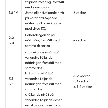
följande mätning, fortsätt
med samma dos
1,8-1,9
Jämn eller sjunkande nivå i
2 veckor
på varandra följande
mätning, öka veckodosen
med circa 10%
Behandlingen är på
2,0-
målnivån, fortsätt med
4 veckor
3,0
samma dosering
a. Sjunkande nivån i på
varandra följande
mätningar, fortsätt med
samma dos
b. Samma nivå i på
a. 2 veckor
3,1-
varandra följande
b. 1 vecka
3,5
mätningar, fortsätt med
c. 1-2 veckor
samma dos
c. Ökande nivå i på
varandra följande doser,
minska dosen med circa