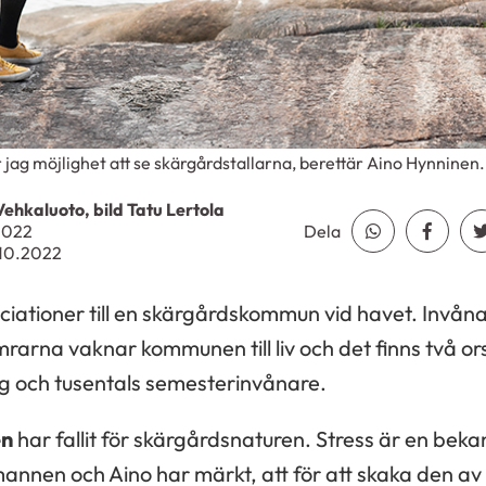
jag möjlighet att se skärgårdstallarna, berettär Aino Hynninen.
Vehkaluoto, bild Tatu Lertola
.2022
Dela
Dela Whatsap
Dela F
10.2022
ciationer till en skärgårdskommun vid havet. Invån
arna vaknar kommunen till liv och det finns två orsa
 och tusentals semesterinvånare.
en
har fallit för skärgårdsnaturen. Stress är en beka
nnen och Aino har märkt, att för att skaka den av 