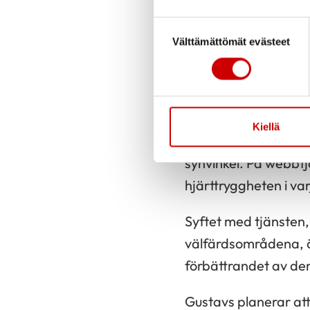
samma princip, obe
Suostumuksen valinta
– Då jag på ett skol
Välttämättömät evästeet
fritidsaktivitet, förs
Hjärttrygg
Kiellä
Hjärttrygghet är för
synvinkel. På webbtj
hjärttryggheten i va
Syftet med tjänsten, 
välfärdsområdena, är
förbättrandet av de
Gustavs planerar att