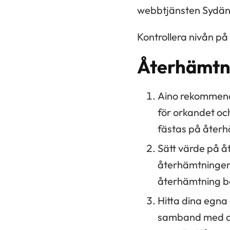
webbtjänsten Sydäntu
Kontrollera nivån p
Återhämtni
Aino rekommende
för orkandet oc
fästas på återh
Sätt värde på å
återhämtningen 
återhämtning b
Hitta dina egna
samband med den