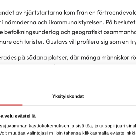
affandet av hjärtstartarna kom från en förtroendeva
i nämnderna och i kommunalstyrelsen. På beslutet
 befolkningsunderlag och geografiskt osammanh
re och turister. Gustavs vill profilera sig som en 
erades på sådana platser, där många människor rör
är placerade i vindfång, där de alltid finns till hand
 inte drabbats av någon skadegörelse, trots att de
ser.
Yksityiskohdat
lningar som kommunen anordnat har Aino fått själv
alvelu evästeillä
on vågar använda hjärtstartaren, eftersom den sjä
ujuvamman käyttökokemuksen ja sisältöä, joka sopii juuri sinul
ningarna har hon också märkt, att alla hjärtstartar
oit muuttaa valintojasi milloin tahansa klikkaamalla evästelinkk