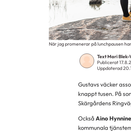
När jag promenerar på lunchpausen har 
Text Mari Blek-
Publicerat 17.8
Uppdaterad 20.
Gustavs väcker asso
knappt tusen. På somr
Skärgårdens Ringväg
Också
Aino Hynnin
kommunala tjänstema