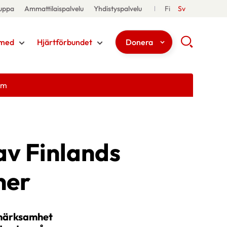
uppa
Ammattilaispalvelu
Yhdistyspalvelu
Fi
Sv
med
Hjärtförbundet
Donera
em
av Finlands
ner
pmärksamhet