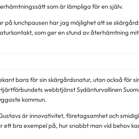
återhämtningssätt som är lämpliga för en själv.
 på lunchpausen har jag möjlighet att se skärgård
naturkontakt, som ger en stund av återhämtning mit
ekant bara för sin skärgårdsnatur, utan också för si
v Hjärtförbundets webbtjänst Sydänturvallinen Suom
ryggaste kommun.
r Gustavs är innovativitet, företagsamhet och smidi
r ett bra exempel på, hur snabbt man vid behov kan