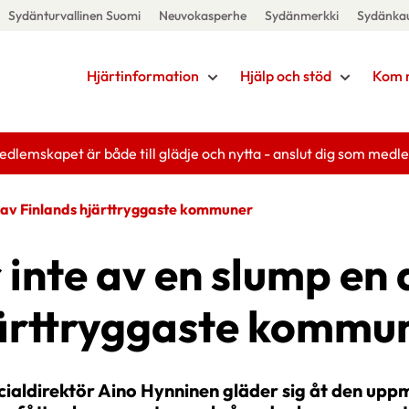
Sydänturvallinen Suomi
Neuvokasperhe
Sydänmerkki
Sydänka
Hjärtinformation
Hjälp och stöd
Kom 
edlemskapet är både till glädje och nytta - anslut dig som medl
n av Finlands hjärttryggaste kommuner
 inte av en slump en 
ärttryggaste kommu
cialdirektör Aino Hynninen gläder sig åt den up