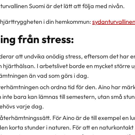
rvallinen Suomi är det lätt att följa med nivån.
å hjärttryggheten i din hemkommun:
sydanturvalline
ng från stress:
rar att undvika onödig stress, eftersom det har en
h hjärthälsan. I arbetslivet borde en mycket störr
ämtningen än vad som görs i dag.
terhämtningen och ordna tid för den. Aino har märkt
inte bara kan lämnas till semestern, utan små stu
ehövs varje dag.
 återhämtningssätt. För Aino är de till exempel en 
 korta stunder i naturen. För att en naturkontakt