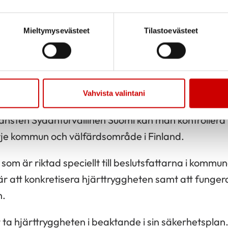
roende av märke.
ningstillfälle hörde, hur en arbetskamrat hade återu
Mieltymysevästeet
Tilastoevästeet
tod jag, att jag nog också skulle klara av det.
het
Vahvista valintani
beredelse för en hjärtstilleståndssituation ur en l
änsten Sydänturvallinen Suomi kan man kontrollera
rje kommun och välfärdsområde i Finland.
som är riktad speciellt till beslutsfattarna i kommu
 att konkretisera hjärttryggheten samt att fungera
n.
 ta hjärttryggheten i beaktande i sin säkerhetsplan