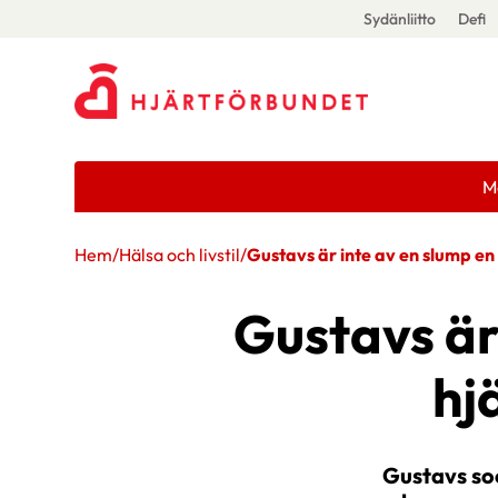
Sydänliitto
Defi
M
Hem
/
Hälsa och livstil
/
Gustavs är inte av en slump e
Gustavs är
hj
Gustavs so