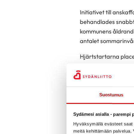
Initiativet till ansk
behandlades snabbt 
kommunens åldrande
antalet sommarinvåna
Hjärtstartarna plac
är, att en del av dem 
– Hjärtstartarna har
mycket centrala plat
Suostumus
På de förstahjälpsko
Sydämesi asialla - parempi p
egna färdigheter. H
Hyväksymällä evästeet saat s
handledning. På skol
meitä kehittämään palvelua. V