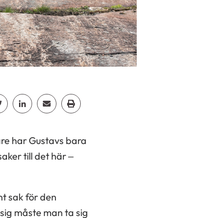
p
acebook
Dela Twitter
Dela Linkedin
Dela Email
Dela Print
are har Gustavs bara
ker till det här –
nt sak för den
sig måste man ta sig