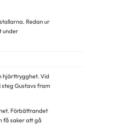
stallarna. Redan ur
t under
n hjärttrygghet. Vid
i steg Gustavs fram
ghet. Förbättrandet
 få saker att gå