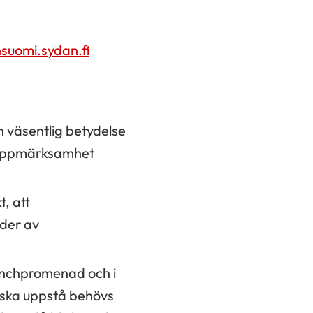
nsuomi.sydan.fi
 väsentlig betydelse
e uppmärksamhet
, att
nder av
lunchpromenad och i
 ska uppstå behövs