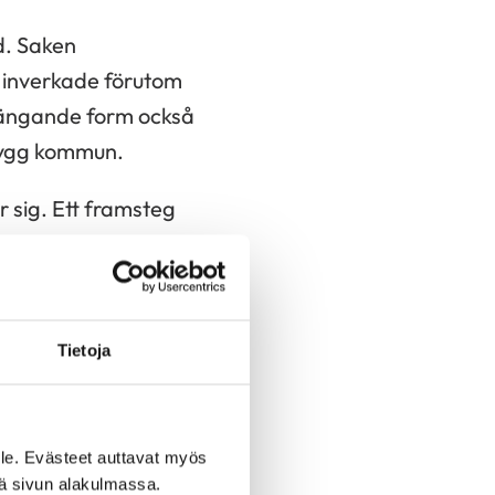
ld. Saken
 inverkade förutom
ängande form också
trygg kommun.
 sig. Ett framsteg
s.
 är belägna på
Tietoja
förtroende för sina
lv ger så god
le. Evästeet auttavat myös
e fungerar enligt
iä sivun alakulmassa.