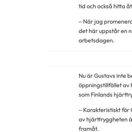
tid och också hitta 
– När jag promenerar
det här uppstår en 
arbetsdagen.
Nu är Gustavs inte b
öppningstillfället a
som Finlands hjärtt
– Karakteristiskt fö
av hjärttryggheten ä
framåt.