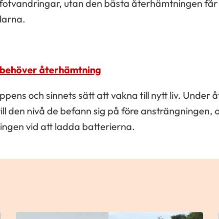
a fotvandringar, utan den bästa återhämtningen får 
larna.
 behöver återhämtning
pens och sinnets sätt att vakna till nytt liv. Under
till den nivå de befann sig på före ansträngningen, 
ngen vid att ladda batterierna.