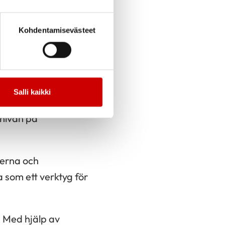
pplivat under en
Kohdentamisevästeet
Salli kaikki
ekmannaåterupplivares
 nivån på
nerna och
 som ett verktyg för
. Med hjälp av