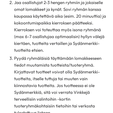
Jaa osallistujat 2-3 hengen ryhmiin ja jokaiselle
omat lomakkeet ja kynät. Sovi ryhmän kanssa
kaupassa käytettävä aika (esim. 20 minuuttia) ja
kokoontumispaikka kierroksen päätteeksi.
Kierroksen voi toteuttaa myös isona ryhmänä
(max 6-7 osallistujaa optimaalisin) hyllyn välejä
kiertäen, tuotteita vertaillen ja Sydänmerkki-
tuotteita etsien.
Pyydä ryhmäläisiä täyttämään lomakkeeseen
tiedot muutamista tuotteista/tuoteryhmä.
Kirjattavat tuotteet voivat olla Sydänmerkki-
tuotteita, itselle tuttuja tai muuten vain
kiinnostavia tuotteita. Jos tuotteessa ei ole
Sydänmerkkiä, sitä voi verrata Vinkkejä
terveellisiin valintoihin -kortin
tuoteryhmäkohtaisiin tietoihin tai verkosta
tulostettuun
listaan
.