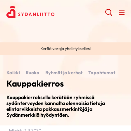
Kerää varoja yhdistyksellesi
Kaikki
Ruoka
Ryhmät ja kerhot
Tapahtumat
Kauppakierros
Kauppakierroksella kerätään ryhmissä
sydänterveyden kannalta olennaisia tietoja
elintarvikkeista pakkausmerkintöjä ja
Sydänmerkkiä hyödyntäen.
Julkaistu 3.3.2020