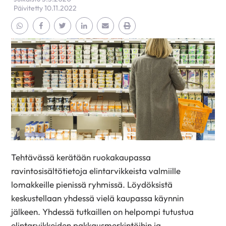
Päivitetty 10.11.2022
Jaa Whatsapp
Jaa Facebook
Jaa Twitter
Jaa Linkedin
Jaa Email
Jaa Print
Tehtävässä kerätään ruokakaupassa
ravintosisältötietoja elintarvikkeista valmiille
lomakkeille pienissä ryhmissä. Löydöksistä
keskustellaan yhdessä vielä kaupassa käynnin
jälkeen. Yhdessä tutkaillen on helpompi tutustua
elintarvikkeiden pakkausmerkintöihin ja