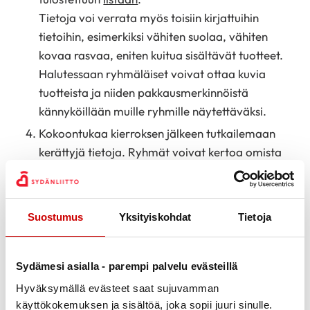
Tietoja voi verrata myös toisiin kirjattuihin
tietoihin, esimerkiksi vähiten suolaa, vähiten
kovaa rasvaa, eniten kuitua sisältävät tuotteet.
Halutessaan ryhmäläiset voivat ottaa kuvia
tuotteista ja niiden pakkausmerkinnöistä
kännyköillään muille ryhmille näytettäväksi.
Kokoontukaa kierroksen jälkeen tutkailemaan
kerättyjä tietoja. Ryhmät voivat kertoa omista
löydöistään mahdollisesti kuvien kera vuorollaan
kaikille muille.
Keskustelkaa esimerkiksi seuraavista asioista:
Suostumus
Yksityiskohdat
Tietoja
Mitä uusia tuoteryhmään kuuluvia
Sydänmerkki-tuotteita löytyi?
Sydämesi asialla - parempi palvelu evästeillä
Mitä tietoja löysitte itselle tutuista
Hyväksymällä evästeet saat sujuvamman
elintarvikkeista?
käyttökokemuksen ja sisältöä, joka sopii juuri sinulle.