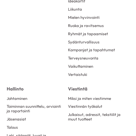
Ideakortit
Liikunta
Mielen hyvinvointi
Ruoka ja ravitsemus
Ryhmät ja tapaamiset
Sydänturvallisuus
Kampanjat ja tapahtumat
Terveysneuvonta
Vaikuttaminen
Vertaistuki
Hallinto
Viestintä
Johtaminen
Miksi ja miten viestimme
Toiminnan suunnittelu, arviointi
Viestinnän työkalut
ja raportointi
Julkaisut, adressit, tekstiilit ja
Jäsenasiat
muut tuotteet
Talous
Laki, säännöt, luvat ja