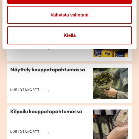
LUE ARTIKKELI
Vahvista valintani
Sydänmerkki-tuotteiden
merkitseminen
Kiellä
LUE IDEAKORTTI
Näyttely kauppatapahtumassa
LUE IDEAKORTTI
Kilpailu kauppatapahtumassa
LUE IDEAKORTTI