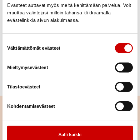
Mitä itselle uutta elintarviketta jokainen
Evästeet auttavat myös meitä kehittämään palvelua. Voit
aikoo kokeilla?
muuttaa valintojasi milloin tahansa klikkaamalla
evästelinkkiä sivun alakulmassa.
Mitä opitte kauppakierroksesta?
Materiaalit ja välineet
Suostumuksen valinta
Vinkkejä terveellisiin valintoihin -kortteja
Välttämättömät evästeet
(
sydänkauppa.fi
) tai tulostettu
lista terveellisistä
ruokavalinnoista
.
Mieltymysevästeet
Kauppakierroksen
valmiita lomakkeita
Kyniä
Tilastoevästeet
Lue seuraavaksi
Kohdentamisevästeet
Sydänmerkki-
kauppatapahtuma
Salli kaikki