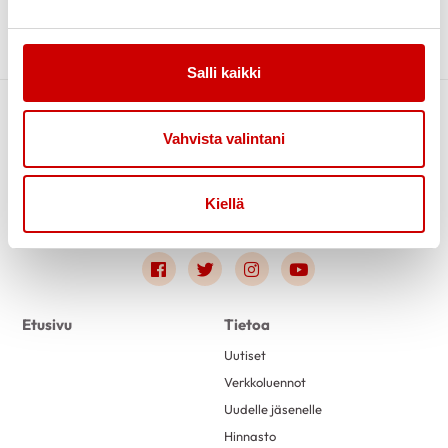
mukaan WhatsApp-ryhmään. Jokaiseen tapahtumaan […]
syyskuu 2023
1
Lue artikkeli
elokuu 2023
1
Salli kaikki
kesäkuu 2023
1
toukokuu 2023
3
Vahvista valintani
maaliskuu 2023
4
helmikuu 2023
2
Kiellä
tammikuu 2023
1
joulukuu 2022
2
Link to facebook
Link to twitter
Link to instagram
Link to youtube
marraskuu 2022
2
lokakuu 2022
1
Etusivu
Tietoa
syyskuu 2022
2
Uutiset
elokuu 2022
1
Verkkoluennot
kesäkuu 2022
1
Uudelle jäsenelle
toukokuu 2022
1
Hinnasto