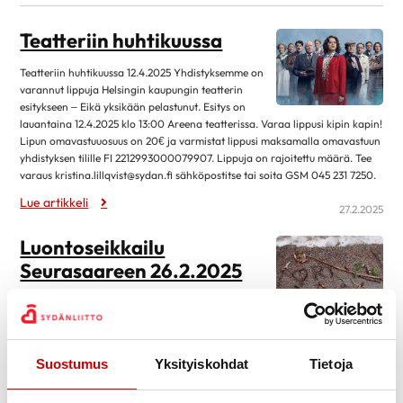
kesäkuu 2026
2
Teatteriin huhtikuussa
huhtikuu 2026
2
Teatteriin huhtikuussa 12.4.2025 Yhdistyksemme on
maaliskuu 2026
1
varannut lippuja Helsingin kaupungin teatterin
helmikuu 2026
1
esitykseen – Eikä yksikään pelastunut. Esitys on
lauantaina 12.4.2025 klo 13:00 Areena teatterissa. Varaa lippusi kipin kapin!
tammikuu 2026
2
Lipun omavastuuosuus on 20€ ja varmistat lippusi maksamalla omavastuun
joulukuu 2025
1
yhdistyksen tilille FI 2212993000079907. Lippuja on rajoitettu määrä. Tee
varaus kristina.lillqvist@sydan.fi sähköpostitse tai soita GSM 045 231 7250.
marraskuu 2025
2
Lue artikkeli
27.2.2025
lokakuu 2025
1
Luontoseikkailu
syyskuu 2025
2
Seurasaareen 26.2.2025
elokuu 2025
2
toukokuu 2025
1
Luontoseikkailu Seurasaareen 26.2.2025
Metropolian opiskelijat luotsasivat yhdistyksemme
huhtikuu 2025
8
ensimmäisen retken tänä keväänä Seurasaaressa 26.2.2025. Tiheästä
maaliskuu 2025
10
sumusta huolimatta kävelijöitä oli reippaasti mukana.
Suostumus
Yksityiskohdat
Tietoja
Lue artikkeli
helmikuu 2025
4
26.2.2025