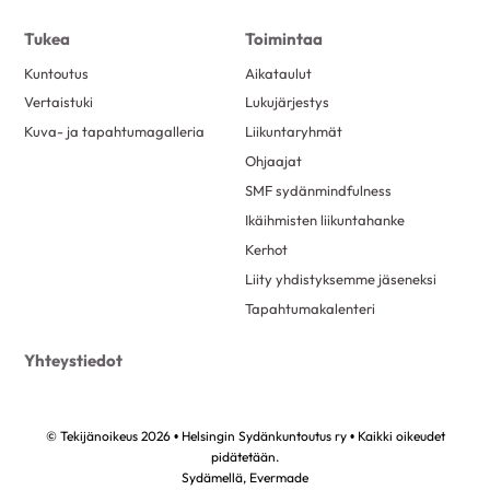
maaliskuu 2022
2
Tukea
Toimintaa
helmikuu 2022
1
Kuntoutus
Aikataulut
tammikuu 2022
1
Vertaistuki
Lukujärjestys
marraskuu 2021
4
Kuva- ja tapahtumagalleria
Liikuntaryhmät
syyskuu 2021
2
Ohjaajat
elokuu 2021
1
SMF sydänmindfulness
Ikäihmisten liikuntahanke
kesäkuu 2021
1
Kerhot
toukokuu 2021
1
Liity yhdistyksemme jäseneksi
Tapahtumakalenteri
Yhteystiedot
© Tekijänoikeus 2026 • Helsingin Sydänkuntoutus ry • Kaikki oikeudet
pidätetään.
Sydämellä,
Evermade