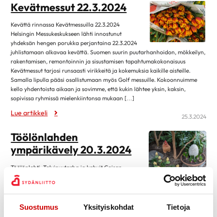
tammikuu 2025
3
Kevätmessut 22.3.2024
joulukuu 2024
3
Kevättä rinnassa Kevätmessuilla 22.3.2024
Helsingin Messukeskukseen lähti innostunut
marraskuu 2024
3
yhdeksän hengen porukka perjantaina 22.3.2024
lokakuu 2024
5
juhlistamaan alkavaa kevättä. Suomen suurin puutarhanhoidon, mökkeilyn,
rakentamisen, remontoinnin ja sisustamisen tapahtumakokonaisuus
syyskuu 2024
6
Kevätmessut tarjosi runsaasti virikkeitä ja kokemuksia kaikille aisteille.
elokuu 2024
1
Samalla lipulla pääsi osallistumaan myös Golf messuille. Kokoonnuimme
kello yhdentoista aikaan ja sovimme, että kukin lähtee yksin, kaksin,
kesäkuu 2024
1
sopivissa ryhmissä mielenkiintonsa mukaan […]
toukokuu 2024
4
Lue artikkeli
25.3.2024
huhtikuu 2024
4
Töölönlahden
maaliskuu 2024
8
ympärikävely 20.3.2024
helmikuu 2024
6
Töölönlahti, Talvipuutarha ja kahvit Cajsan
tammikuu 2024
3
Helmessä 20.3.2024 Kokoonnuimme Oodin edessä
joulukuu 2023
4
ja lähdimme kiertämään Töölönlahtea vastapäivään. Matkalla näimme
valtavan Muodonmuutos nimisen jääteoksen, jonka korkeus hipoi viittä
marraskuu 2023
4
metriä. Kyseessä on helsinkiläisen ympäristötaiteilijan Markku ”Sika”
Suostumus
Yksityiskohdat
Tietoja
Puustisen taideteos. Tutustuimme Helsingin talvipuutarhaan, joka sijaitsee
lokakuu 2023
1