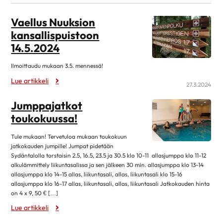
kesäkuu 2026
2
Vaellus Nuuksion
huhtikuu 2026
2
kansallispuistoon
maaliskuu 2026
1
14.5.2024
helmikuu 2026
1
Ilmoittaudu mukaan 3.5. mennessä!
tammikuu 2026
2
Lue artikkeli
27.3.2024
joulukuu 2025
1
marraskuu 2025
2
Jumppajatkot
toukokuussa!
lokakuu 2025
1
syyskuu 2025
2
Tule mukaan! Tervetuloa mukaan toukokuun
jatkokauden jumpille! Jumpat pidetään
elokuu 2025
2
Sydäntalolla torstaisin 2.5, 16.5, 23.5 ja 30.5 klo 10-11 allasjumppa klo 11-12
toukokuu 2025
1
alkulämmittely liikuntasalissa ja sen jälkeen 30 min. allasjumppa klo 13-14
allasjumppa klo 14-15 allas, liikuntasali, allas, liikuntasali klo 15-16
huhtikuu 2025
8
allasjumppa klo 16-17 allas, liikuntasali, allas, liikuntasali Jatkokauden hinta
on 4 x 9, 50 € […]
maaliskuu 2025
10
Lue artikkeli
helmikuu 2025
4