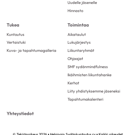
Uudelle jäsenelle
Hinnasto
Tukea
Toimintaa
Kuntoutus
Aikataulut
Vertaistuki
Lukujärjestys
Kuva- ja tapahtumagalleria
Liikuntaryhmät
Ohjaajat
SMF sydänmindfulness
Ikäihmisten liikuntahanke
Kerhot
Liity yhdistyksemme jäseneksi
Tapahtumakalenteri
Yhteystiedot
© Tekijänoikeus 2026 • Helsingin Sydänkuntoutus ry • Kaikki oikeudet