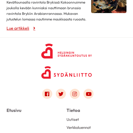
Kevätlounaalla ravintola Brykissä Kokoonnuimme
joukolla kevään kunniaksi nauttimaan brunssia
ravintola Brykiin Arabianrannassa. Mukavan
jutustelun lomassa nautimme maukkaasta ruoasta.
Lue artikkeli
Link to facebook
Link to twitter
Link to instagram
Link to youtube
Etusivu
Tietoa
Uutiset
Verkkoluennot