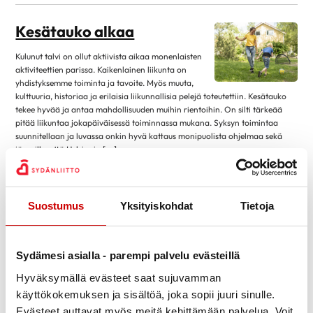
kesäkuu 2026
2
Kesätauko alkaa
huhtikuu 2026
2
Kulunut talvi on ollut aktiivista aikaa monenlaisten
maaliskuu 2026
1
aktiviteettien parissa. Kaikenlainen liikunta on
helmikuu 2026
1
yhdistyksemme toiminta ja tavoite. Myös muuta,
kulttuuria, historiaa ja erilaisia liikunnallisia pelejä toteutettiin. Kesätauko
tammikuu 2026
2
tekee hyvää ja antaa mahdollisuuden muihin rientoihin. On silti tärkeää
joulukuu 2025
1
pitää liikuntaa jokapäiväisessä toiminnassa mukana. Syksyn toimintaa
suunnitellaan ja luvassa onkin hyvä kattaus monipuolista ohjelmaa sekä
marraskuu 2025
2
jäsenille, että Helsingin […]
lokakuu 2025
1
Lue artikkeli
21.5.2023
syyskuu 2025
2
Syksyn 2023 liikunta-
Suostumus
Yksityiskohdat
Tietoja
elokuu 2025
2
aikataulut
toukokuu 2025
1
MAANANTAIN TARJONTA TYHJÄ RUUTU =
huhtikuu 2025
8
Sydämesi asialla - parempi palvelu evästeillä
salivoimistelu, A= allas, KS = kuntosali, KÄV =
maaliskuu 2025
10
kävelytesti, 4.9. ja 7.9. kaikille osallistujille haastattelu MAANANTAI 10-11
Hyväksymällä evästeet saat sujuvamman
allas, sali, kuntosali, sali A KS KÄV A KS A KS A KS 4.9. 11.9. 18.9. 25.9. 2.10.
käyttökokemuksen ja sisältöä, joka sopii juuri sinulle.
helmikuu 2025
4
9.10. 16.10 23.10 30.10. 6.11. 13.11. 20.11. 27.11. 4.12. 11.12. 1. 2. 3. 4. 5. […]
Evästeet auttavat myös meitä kehittämään palvelua. Voit