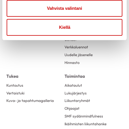
syyskuu 2023
1
Vahvista valintani
Link to facebook
Link to twitter
Link to instagram
Link to youtube
elokuu 2023
1
kesäkuu 2023
1
Kiellä
Etusivu
Tietoa
toukokuu 2023
3
Uutiset
maaliskuu 2023
4
Verkkoluennot
helmikuu 2023
2
Uudelle jäsenelle
tammikuu 2023
1
Hinnasto
joulukuu 2022
2
Tukea
Toimintaa
marraskuu 2022
2
Kuntoutus
Aikataulut
lokakuu 2022
1
Vertaistuki
Lukujärjestys
syyskuu 2022
2
Kuva- ja tapahtumagalleria
Liikuntaryhmät
elokuu 2022
1
Ohjaajat
kesäkuu 2022
1
SMF sydänmindfulness
Ikäihmisten liikuntahanke
toukokuu 2022
1