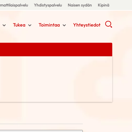
attilaispalvelu
Yhdistyspalvelu
Naisen sydän
Kipinä
Tukea
Toimintaa
Yhteystiedot