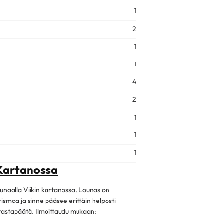
1
2
1
1
4
2
1
1
1
 Kartanossa
ounaalla Viikin kartanossa. Lounas on
ismaa ja sinne pääsee erittäin helposti
ä vastapäätä. Ilmoittaudu mukaan: