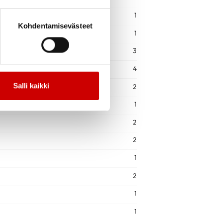
1
Kohdentamisevästeet
1
3
4
Salli kaikki
2
1
2
2
1
2
1
1