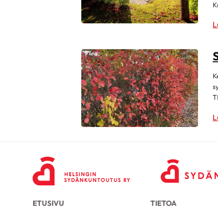
K
L
K
s
T
L
ETUSIVU
TIETOA