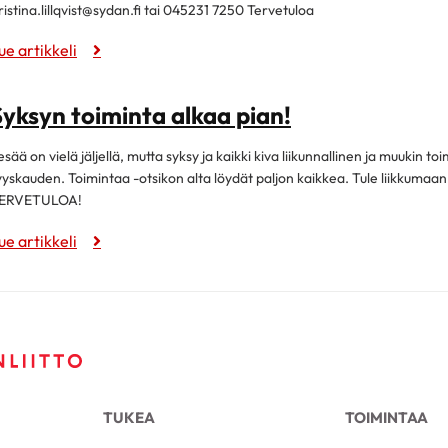
ristina.lillqvist@sydan.fi tai 045231 7250 Tervetuloa
ue artikkeli
Syksyn toiminta alkaa pian!
esää on vielä jäljellä, mutta syksy ja kaikki kiva liikunnallinen ja muukin 
yyskauden. Toimintaa -otsikon alta löydät paljon kaikkea. Tule liikkumaa
ERVETULOA!
ue artikkeli
TUKEA
TOIMINTAA