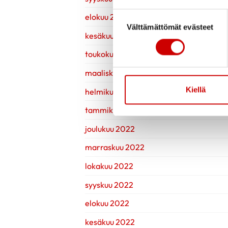
Suostumuksen valinta
elokuu 2023
Välttämättömät evästeet
kesäkuu 2023
toukokuu 2023
maaliskuu 2023
Kiellä
helmikuu 2023
tammikuu 2023
joulukuu 2022
marraskuu 2022
lokakuu 2022
syyskuu 2022
elokuu 2022
kesäkuu 2022