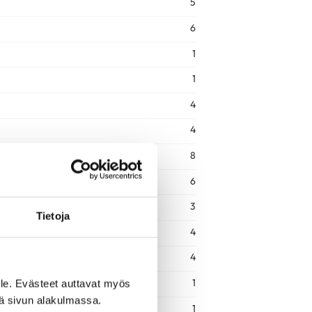
5
6
1
1
4
4
8
6
3
Tietoja
4
4
1
le. Evästeet auttavat myös
iä sivun alakulmassa.
1