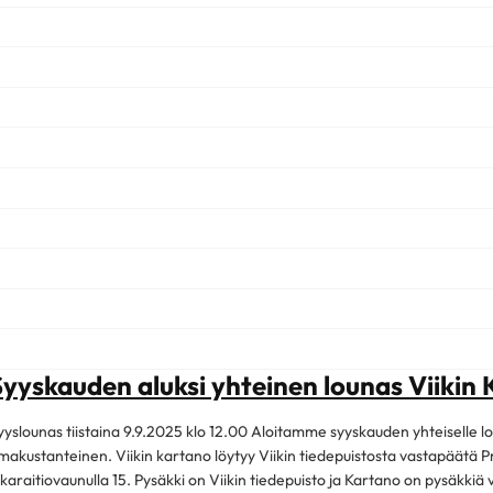
Syyskauden aluksi yhteinen lounas Viikin
yyslounas tiistaina 9.9.2025 klo 12.00 Aloitamme syyskauden yhteiselle l
makustanteinen. Viikin kartano löytyy Viikin tiedepuistosta vastapäätä Pr
ikaraitiovaunulla 15. Pysäkki on Viikin tiedepuisto ja Kartano on pysäkki