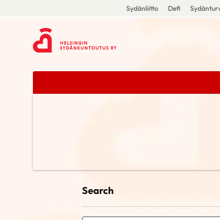
Sydänliitto
Defi
Sydänturv
Search