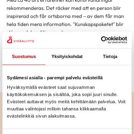
rekommenderas. Det räcker med att en person blir
inspirerad och får ortsborna med – av dem får man
hela tiden mera information. ”Kunskapspaketet” blir
större och konditionen växer.
Hjärtliga hälsningar från Grankulla,
Suostumus
Yksityiskohdat
Tietoja
Clara Palmgren FM, bla grundare av ett
Sydämesi asialla - parempi palvelu evästeillä
lokalhistoriskt arkiv
Hyväksymällä evästeet saat sujuvamman
käyttökokemuksen ja sisältöä, joka sopii juuri sinulle.
Evästeet auttavat myös meitä kehittämään palvelua. Voit
Läs nästa
muuttaa valintojasi milloin tahansa klikkaamalla
evästelinkkiä sivun alakulmassa.
Apelsinsugrörssaft – det var det
bästa