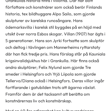
Grankullas historia finns i villorna. Där har bott
författare och konstnärer som också berör Finlands
historia, tex bildhuggare Alpo Sailo, som gjorde
skulpturer av karelska runosångare. Hans
ödemarksvilla i karelsk stil byggdes på en höjd med
utsikt över norra Esbos skogar. Villan (1907) har ägts i
5 generationer. Hans son Jyrki fortsatte som skulptör
och deltog i tävlingen om Mannerheims ryttarstaty
där han fick tredje pris. Hans förslag står på Kauniala
krigsinvalidsjukhus här i Grankulla. Här finns också
andra skulptörer; Felix Nylund som gjorde Tre
smeder i Helsingfors och Yrjö Liipola som gjorde
Tellervo/Diana också i Helsingfors. Deras villor ingår
fortfarande i gatubilden trots att ägarna växlat.
Framför dem är det tacksamt att berätta om
konstnärernas liv och konstnärskap.
Med ca 40 års erfarenhet kan kulturvandringar