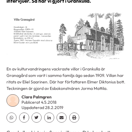
intervjuer. Så har vi gjort i Grankulla.
En av kulturvandringens vackraste villor i Grankulla är
Granagård som varit i samma familjs ägo sedan 1909. Villan har
ritats av Eliel Saarinen. Där har författaren Elmer Diktonius bott.
Teckningen är gjord av Esbokonstnären Jorma Mattila.
Clara Palmgren
Publicerat 4.5.2018
Uppdaterad 28.2.2019
Dela Whatsapp
Dela Facebook
Dela Twitter
Dela Linkedin
Dela Email
Dela Print