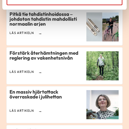
Pitkä tie tahdistinhoidossa –
johdoton tahdistin mahdollisti
normaalin arjen
LÄS ARTIKELN
Förstärk återhämtningen med
reglering av vakenhetsnivån
LÄS ARTIKELN
En massiv hjärtattack
överraskade i julihettan
LÄS ARTIKELN