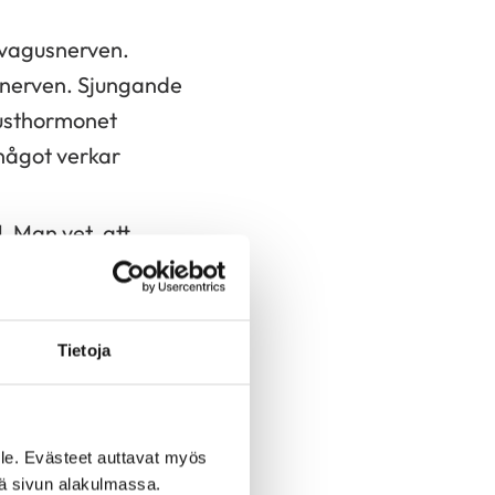
d vagusnerven.
snerven. Sjungande
lusthormonet
 något verkar
l. Man vet, att
änker den både puls
en till återhämtning
Tietoja
besvärade och magen
le. Evästeet auttavat myös
iä sivun alakulmassa.
och