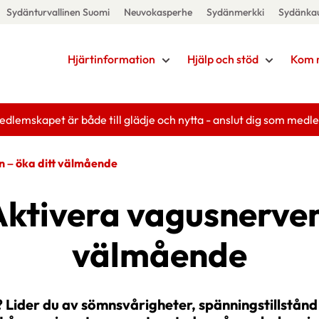
Sydänturvallinen Suomi
Neuvokasperhe
Sydänmerkki
Sydänka
Hjärtinformation
Hjälp och stöd
Kom 
edlemskapet är både till glädje och nytta - anslut dig som medl
n – öka ditt välmående
Aktivera vagusnerven
välmående
 Lider du av sömnsvårigheter, spänningstillstånd 