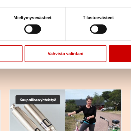
rjade visa sig. Nu får det räcka, beslöt
Tauski Pel
v sina levnadsvanor.
Mieltymysevästeet
Tilastoevästeet
Vahvista valintani
Kaupallinen yhteistyö