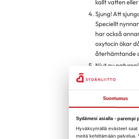
kallt vatten ell
Sjung! Att sjun
Speciellt nynna
har också annan
oxytocin ökar d
återhämtande o
Njut av naturen!
vistelse i natu
och blodtryck. 
och vila.
Suostumus
Läs också:
Sydämesi asialla - parempi p
Viktminskning gav e
Hyväksymällä evästeet saat s
meitä kehittämään palvelua. V
hade vuxit mera än