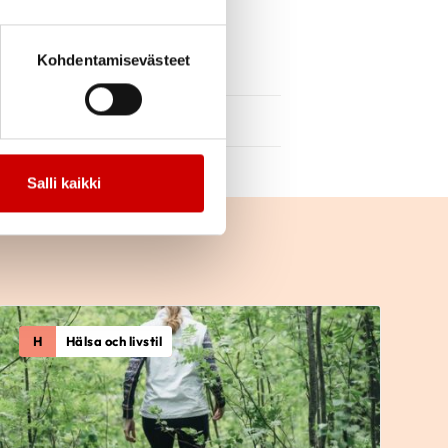
tonen
och påbörjade
Kohdentamisevästeet
Salli kaikki
H
Hälsa och livstil