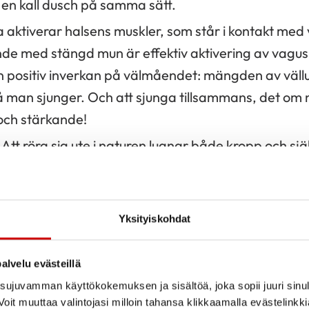
er en kall dusch på samma sätt.
ga aktiverar halsens muskler, som står i kontakt me
nde med stängd mun är effektiv aktivering av vagu
 positiv inverkan på välmåendet: mängden av väl
å man sjunger. Och att sjunga tillsammans, det om
ch stärkande!
 Att röra sig ute i naturen lugnar både kropp och sjä
ren inverkar på många sätt på hälsan, bland annat s
Det här lugnet aktiverar vagusnerven och styr kropp
Yksityiskohdat
alvelu evästeillä
tt hälsosammare liv:
Trötthet och rytmstörningar 
ujuvamman käyttökokemuksen ja sisältöä, joka sopii juuri sinul
oit muuttaa valintojasi milloin tahansa klikkaamalla evästelinkk
 vad läkaren rekommenderat. Tecken på sömnapné 