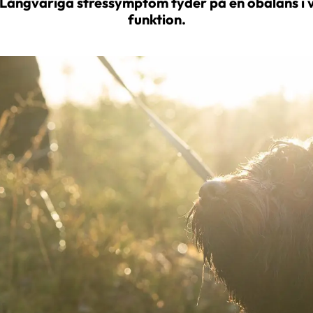
ångvariga stressymptom tyder på en obalans i
funktion.