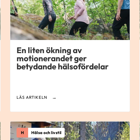
En liten ökning av
motionerandet ger
betydande hälsofördelar
LÄS ARTIKELN
H
Hälsa och livstil