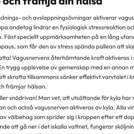
och främja din hälsa
ndnings- och avslappningsövningar aktiverar vagu
pa andetag lindrar en fysiologisk stressreaktion oc
. Fäst speciellt uppmärksamheten på en lång utan
lopaus, som får den av stress spända pallean att sl
tta! Vagusnervens återhämtande kraft aktiveras i 
 trygg upplevelse av gemenskap med en annan m
tt skratta tillsammans sänker effektivt varvtalet i 
ch främjar hälsan.
ler snödrivan! Man vet, att utsättande för kyla ha
san och också vagusnerven aktiveras av kyla. Alla v
 av välbehag som sprider sig i kroppen efter ett do
 att gå ner i det iskalla vattnet, fungerar sköljni