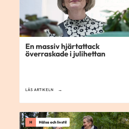
En massiv hjärtattack
överraskade i julihettan
LÄS ARTIKELN
H
Hälsa och livstil