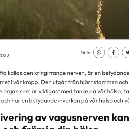
Dela
Dela Whatsap
Dela F
.2022
a kallas den kringirrande nerven, är en betydande
et i vår kropp. Den utgår från hjärnstammen och
 de organ som är viktigast med tanke på vår hälsa, 
t och har en betydande inverkan på vår hälsa och 
vering av vagusnerven kan 