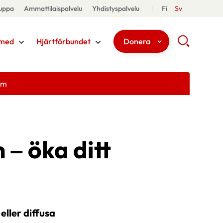
uppa
Ammattilaispalvelu
Yhdistyspalvelu
Fi
Sv
med
Hjärtförbundet
Donera
em
 – öka ditt
eller diffusa