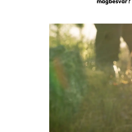
magbesvär? L