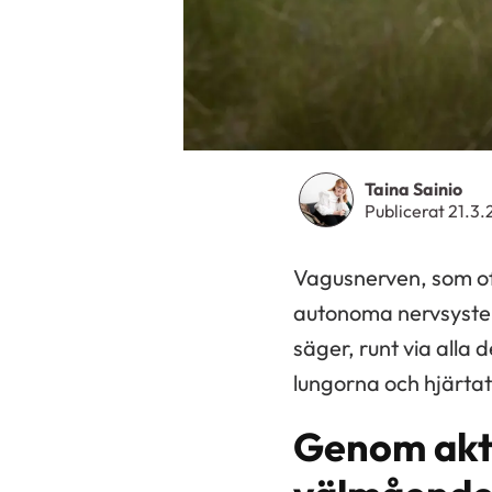
Taina Sainio
Publicerat 21.3
Vagusnerven, som oft
autonoma nervsystem
säger, runt via alla
lungorna och hjärta
Genom akti