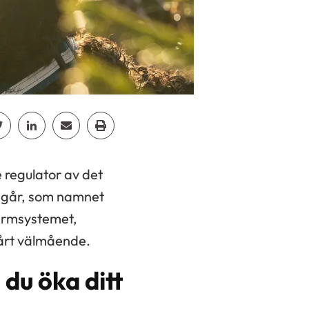
p
acebook
Dela Twitter
Dela Linkedin
Dela Email
Dela Print
 regulator av det
 går, som namnet
tarmsystemet,
vårt välmående.
du öka ditt