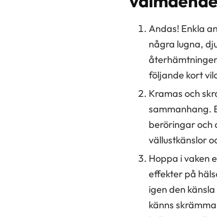
välmående 
Andas! Enkla a
några lugna, dju
återhämtningen
följande kort vi
Kramas och skra
sammanhang. En
beröringar och a
vällustkänslor o
Hoppa i vaken el
effekter på häl
igen den känsla
känns skrämmande