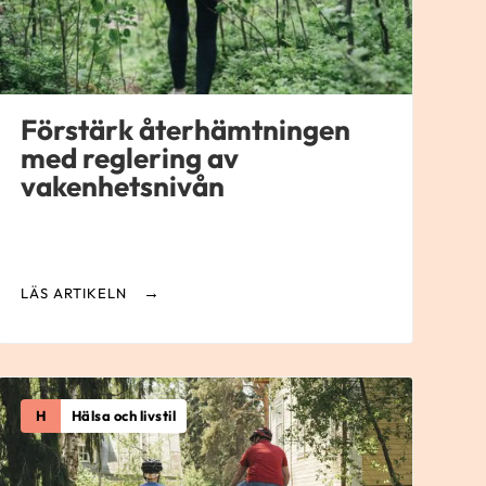
Förstärk återhämtningen
med reglering av
vakenhetsnivån
LÄS ARTIKELN
H
Hälsa och livstil