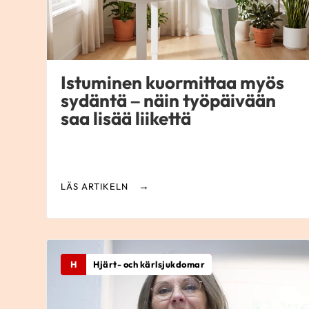
Istuminen kuormittaa myös
sydäntä – näin työpäivään
saa lisää liikettä
LÄS ARTIKELN
H
Hjärt- och kärlsjukdomar