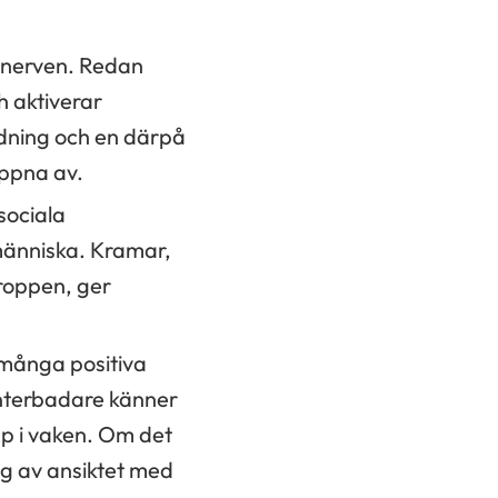
snerven. Redan
h aktiverar
dning och en därpå
appna av.
sociala
änniska. Kramar,
kroppen, ger
r många positiva
interbadare känner
pp i vaken. Om det
ng av ansiktet med