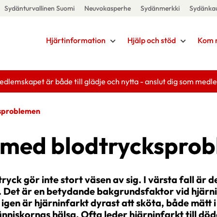
Sydänturvallinen Suomi
Neuvokasperhe
Sydänmerkki
Sydänka
Hjärtinformation
Hjälp och stöd
Kom 
edlemskapet är både till glädje och nytta - anslut dig som medl
ksproblemen
u med blodtryckspro
ryck gör inte stort väsen av sig. I värsta fall är d
. Det är en betydande bakgrundsfaktor vid hjärni
igen är hjärninfarkt dyrast att sköta, både mätt i
nniskornas hälsa. Ofta leder hjärninfarkt till död