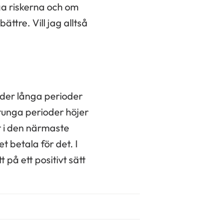
ga riskerna och om
ättre. Vill jag alltså
under långa perioder
 tunga perioder höjer
et i den närmaste
t betala för det. I
tt på ett positivt sätt