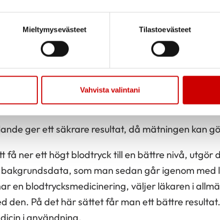
ingar
Mieltymysevästeet
Tilastoevästeet
ket för eventuell justering av medicineringen kan
tare som skaffats för ändamålet. Man kan också 
tt där låta mäta sitt blodtryck, men där är omgivni
Vahvista valintani
kligt lugn.
ande ger ett säkrare resultat, då mätningen kan gör
tt få ner ett högt blodtryck till en bättre nivå, utgör
a bakgrundsdata, som man sedan går igenom med
har en blodtrycksmedicinering, väljer läkaren i all
 den. På det här sättet får man ett bättre resultat
dicin i användning.