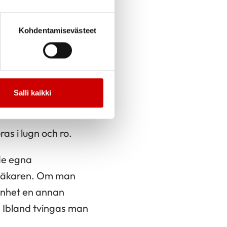
Kohdentamisevästeet
 man bra göra hemma,
besöka
ngen ofta ganska
Salli kaikki
as i lugn och ro.
 de egna
 läkaren. Om man
mänhet en annan
. Ibland tvingas man