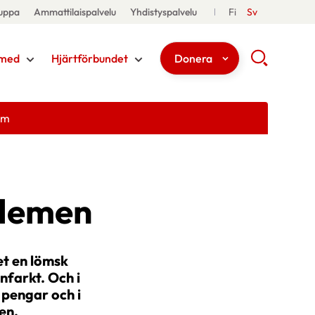
uppa
Ammattilaispalvelu
Yhdistyspalvelu
Fi
Sv
med
Hjärtförbundet
Donera
em
blemen
et en lömsk
nfarkt. Och i
 pengar och i
en.