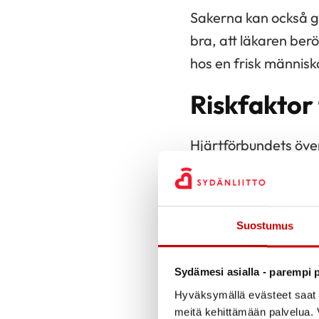
Sakerna kan också gå
bra, att läkaren ber
hos en frisk människ
Riskfaktor 
Hjärtförbundets öve
– Ett obehandlat högt
mycket om minnessju
blodtryck en risk. När
Suostumus
för att skrämmas ell
omfattande statisti
Sydämesi asialla - parempi p
hjärninfarkt, framko
Hyväksymällä evästeet saat s
meitä kehittämään palvelua. V
rytmstörningar och h