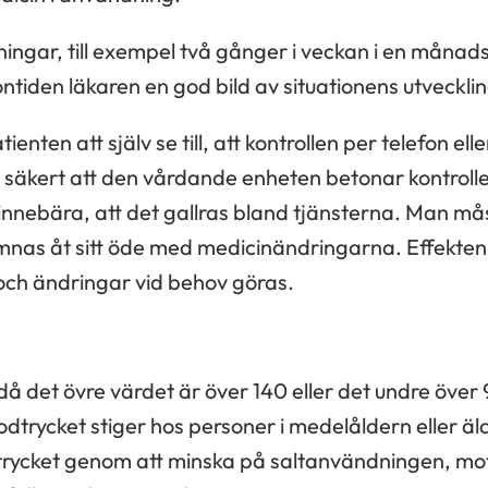
ngar, till exempel två gånger i veckan i en månads 
iden läkaren en god bild av situationens utvecklin
tienten att själv se till, att kontrollen per telefon e
e säkert att den vårdande enheten betonar kontroll
innebära, att det gallras bland tjänsterna. Man må
lämnas åt sitt öde med medicinändringarna. Effekte
och ändringar vid behov göras.
då det övre värdet är över 140 eller det undre över 
odtrycket stiger hos personer i medelåldern eller äl
rycket genom att minska på saltanvändningen, motio