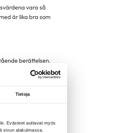
cksvärdena vara så
 med är lika bra som
tående berättelsen.
 idag talas så
ukdomar utgör högt
kussion, är det inte
Tietoja
är faran syns i
blodtryck och
tinfarkt och orsakar
le. Evästeet auttavat myös
iä sivun alakulmassa.