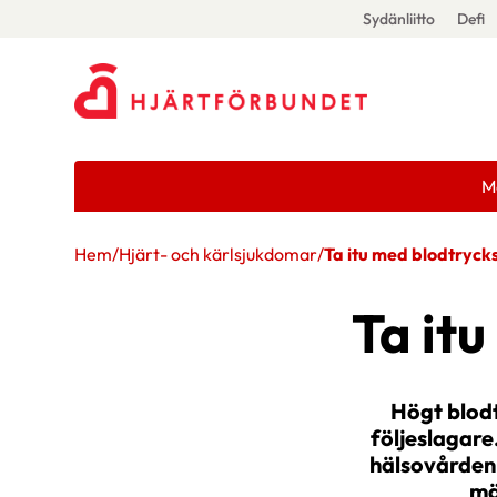
Sydänliitto
Defi
M
Hem
/
Hjärt- och kärlsjukdomar
/
Ta itu med blodtryc
Ta it
Högt blodt
följeslagare
hälsovården 
mä