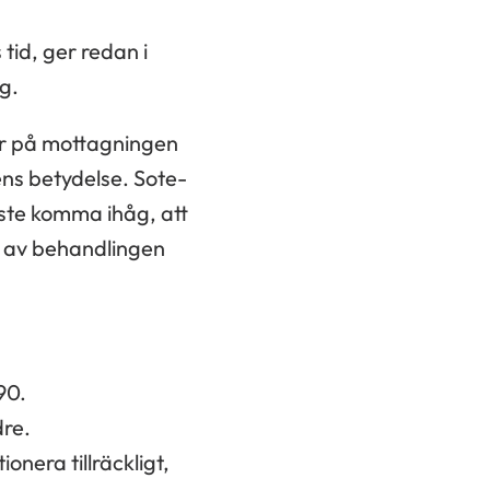
tid, ger redan i
g.
ller på mottagningen
ens betydelse. Sote-
ste komma ihåg, att
n av behandlingen
90.
dre.
nera tillräckligt,