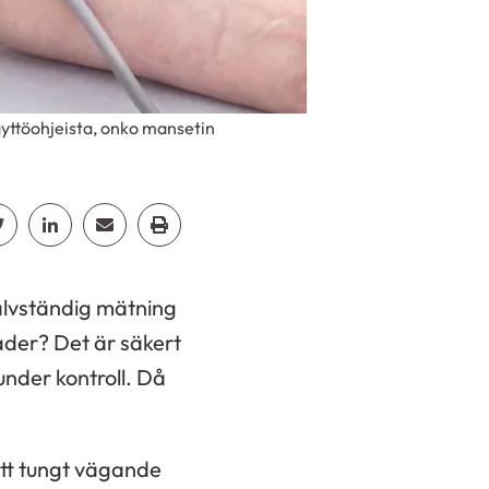
käyttöohjeista, onko mansetin
p
acebook
Dela Twitter
Dela Linkedin
Dela Email
Dela Print
älvständig mätning
nader? Det är säkert
 under kontroll. Då
ett tungt vägande