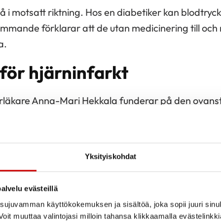
 i motsatt riktning. Hos en diabetiker kan blodtry
ömmande förklarar att de utan medicinering till och
a.
för hjärninfarkt
rläkare Anna-Mari Hekkala funderar på den ovans
 blodtryck ökar risken för hjärninfarkt. Och när det
kdomar ska vi komma ihåg, att också vid minnessj
 till exempel en läkare tar upp högt blodtryck till dis
Yksityiskohdat
er hota, utan det är fråga om en verklig fara. Den h
ska data, där dessa saker, sambandet mellan högt 
alvelu evästeillä
mmer. Högt blodtryck ökar dessutom risken för hjär
ujuvamman käyttökokemuksen ja sisältöä, joka sopii juuri sinul
oit muuttaa valintojasi milloin tahansa klikkaamalla evästelinkk
järtsvikt.