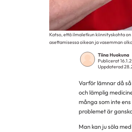
Katso, että ilmaletkun kiinnityskohta on
asettamisessa oikean ja vasemman olkava
Tiina Huokuna
Publicerat 16.1.
Uppdaterad 28.
Varför lämnar då så
och lämplig medicine
många som inte ens ve
problemet är ganska o
Man kan ju söla med 