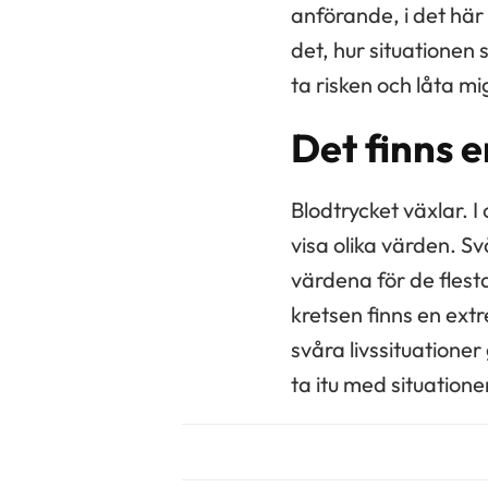
anförande, i det här
det, hur situationen s
ta risken och låta m
Det finns e
Blodtrycket växlar. 
visa olika värden. Sv
värdena för de flest
kretsen finns en extr
svåra livssituationer g
ta itu med situationen