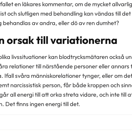
 fallet en läkares kommentar, om de mycket allvarli
ist och slutligen med behandling kan vändas till det b
ig behandlas av andra, eller dö av ren dumhet?
n orsak till variationerna
I olika livssituationer kan blodtrycksmätaren också 
åra relationer till närstående personer eller annars
a. Ifall svåra människorelationer tynger, eller om d
emt narcissistisk person, får både kroppen och sinne
år all energi till att orka streta vidare, och inte till a
. Det finns ingen energi till det.