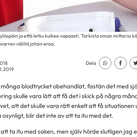
 ylöspäin ja että letku kulkee vapaasti. Tarkista oman mittarisi 
rren välillä jotain eroa.
2018
Dela
Dela Whatsap
Dela F
2.2019
 många blodtrycket obehandlat, fastän det med sj
ring skulle vara lätt att få det i skick på några må
t, att det skulle vara rätt enkelt att få situationen
synligt, blir det inte av att ta itu med det.
att ta itu med saken, men själv hörde slutligen jag 