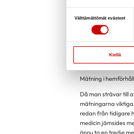
Suostumuksen valinta
Egna mätn
Välttämättömät evästeet
Mätning av blodtryc
med en blodtrycksmä
hälsocentralen för a
Kiellä
bullrig och inte tillräc
Mätning i hemförhåll
Då man strävar till a
mätningarna viktig
redan från tidigare 
medicin jämsides med
ännu ta en tredje me