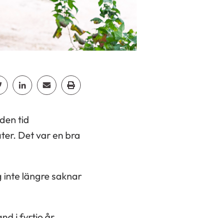
p
acebook
Dela Twitter
Dela Linkedin
Dela Email
Dela Print
den tid
er. Det var en bra
 inte längre saknar
d i fyrtio år.