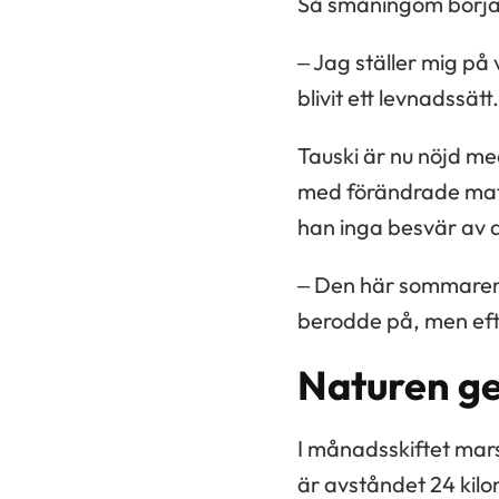
Så småningom börjad
– Jag ställer mig på 
blivit ett levnadssätt.
Tauski är nu nöjd med
med förändrade matv
han inga besvär av 
– Den här sommaren 
berodde på, men eft
Naturen ge
I månadsskiftet mars-
är avståndet 24 kilo