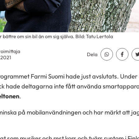
 bättre om sin bil än om sig själva. Bild: Tatu Lertola
 toimittaja
Dela
Dela Whatsap
Dela F
.2021
rogrammet Farmi Suomi hade just avslutats. Under 
ck hade deltagarna inte fått använda smartapparat
eltonen
.
 minska på mobilanvändningen och har märkt att jag
at som musiker och rest kors och tvärs runtom i Finlan