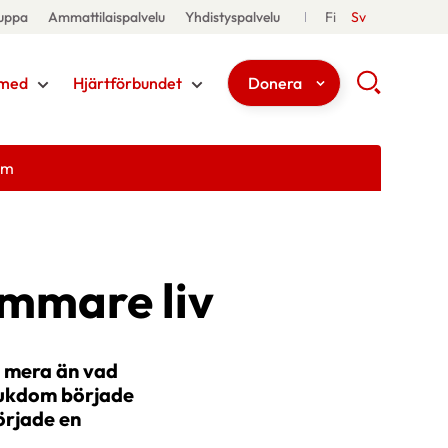
uppa
Ammattilaispalvelu
Yhdistyspalvelu
Fi
Sv
med
Hjärtförbundet
Donera
em
ammare liv
t mera än vad
jukdom började
örjade en