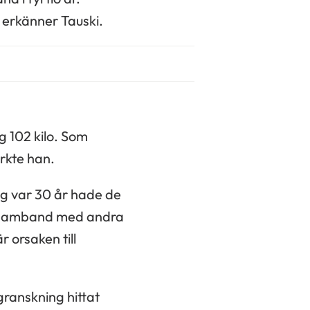
 erkänner Tauski.
g 102 kilo. Som
rkte han.
g var 30 år hade de
. I samband med andra
 orsaken till
ranskning hittat