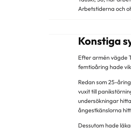
Arbetstiderna och o
Konstiga 
Efter armén vägde Ta
femtioåring hade vik
Redan som 25-åring 
vuxit till panikstör
undersökningar hitta
ångestkänslorna hit
Dessutom hade läkar