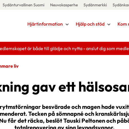
Sydänturvallinen Suomi
Neuvokasperhe
Sydänmerkki
Sydänka
Hjärtinformation
Hjälp och stöd
Kom 
edlemskapet är både till glädje och nytta - anslut dig som medl
mmare liv
ning gav ett hälsos
 rytmstörningar besvärade och magen hade vuxi
menderat. Tecken på sömnapné och kranskärlss
. Nu får det räcka, beslöt Tauski Peltonen och påb
totalrenovering av sina levnadsvanor.