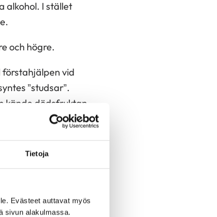
alkohol. I stället
e.
re och högre.
 förstahjälpen vid
syntes ”studsar”.
an kände dödsfruktan
störningarna i tre
Tietoja
kohol på många år.
le. Evästeet auttavat myös
 son ringde efter
iä sivun alakulmassa.