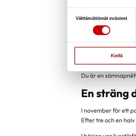
ambulans. På sjukhus
Suostumuksen valinta
blivit långsammare.
Välttämättömät evästeet
Orsakerna till trött
Sömnapné inverkar j
inte blivit så svår:
Kiellä
symptom alls.
Du är en sömnapnéty
En sträng d
I november för ett p
Efter tre och en halv
I början var livsstil