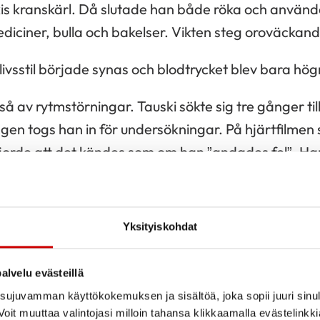
kis kranskärl. Då slutade han både röka och använda 
ediciner, bulla och bakelser. Vikten steg oroväckand
vsstil började synas och blodtrycket blev bara hög
 av rytmstörningar. Tauski sökte sig tre gånger till
gen togs han in för undersökningar. På hjärtfilmen 
orde att det kändes som om han ”andades fel”. H
 om han hade myror i kroppen. En gång pågick rytm
tryckande känsla i halsen.
Yksityiskohdat
 det som att vara bakfull, fast jag inte använt al
blodtrycksmediciner.
alvelu evästeillä
ujuvamman käyttökokemuksen ja sisältöä, joka sopii juuri sinul
ki mitt i natten. Han hade ramlat ur sängen. Hans
oit muuttaa valintojasi milloin tahansa klikkaamalla evästelinkk