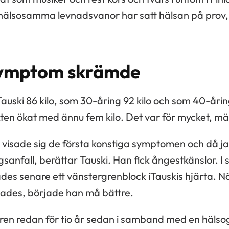
hälsosamma levnadsvanor har satt hälsan på prov,
symptom skrämde
uski 86 kilo, som 30-åring 92 kilo och som 40-årin
ten ökat med ännu fem kilo. Det var för mycket, mä
visade sig de första konstiga symptomen och då ja
ningsanfall, berättar Tauski. Han fick ångestkänslor
des senare ett vänstergrenblock iTauskis hjärta. När
tades, började han må bättre.
en redan för tio år sedan i samband med en hälsog