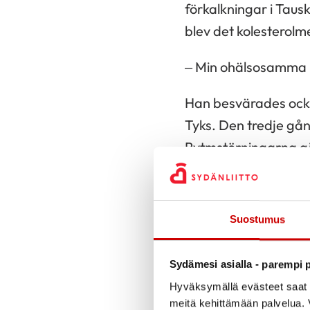
förkalkningar i Taus
blev det kolesterolm
– Min ohälsosamma li
Han besvärades också
Tyks. Den tredje gån
Rytmstörningarna gj
och det pirrade som
månader och gav en 
Suostumus
– På morgonen kändes
Läkaren ordinerade 
Sydämesi asialla - parempi p
Hyväksymällä evästeet saat s
En gång vaknade Taus
meitä kehittämään palvelua. V