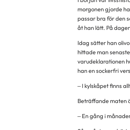
morgonen gjorde han
passar bra för den s
åt han lätt. På dagen
Idag sätter han olivol
hittade man senaste j
varudeklarationen hur
han en sockerfri vers
– I kylskåpet finns al
Beträffande maten är
– En gång i månaden