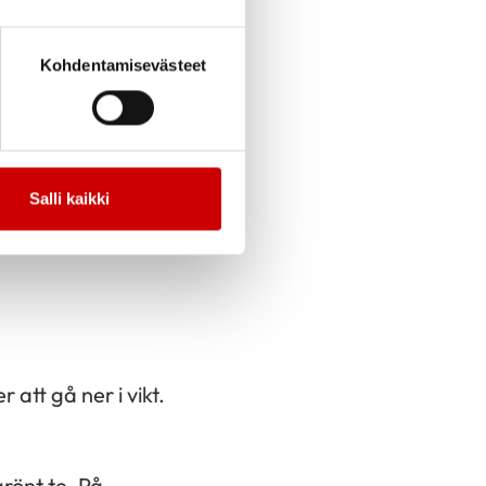
livsfunktionerna hade
Kohdentamisevästeet
mnapnéundersökning.
de sömnapnén ännu
ida hade han inga
Salli kaikki
att gå ner i vikt.
grönt te. På