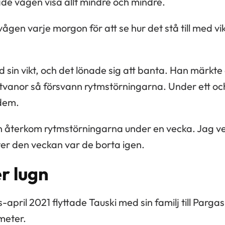
e vågen visa allt mindre och mindre.
vågen varje morgon för att se hur det stå till med v
 sin vikt, och det lönade sig att banta. Han märkte 
anor så försvann rytmstörningarna. Under ett och 
dem.
återkom rytmstörningarna under en vecka. Jag vet
er den veckan var de borta igen.
r lugn
april 2021 flyttade Tauski med sin familj till Pargas.
meter.