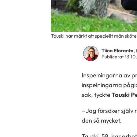
Tauski har märkt att speciellt män sköter
Tiina Eloranta
,
Publicerat 13.10
Inspelningarna av p
inspelningarna pågi
sak, tyckte
Tauski P
– Jag försöker själv
den så mycket.
Tauski, 58, har arbet