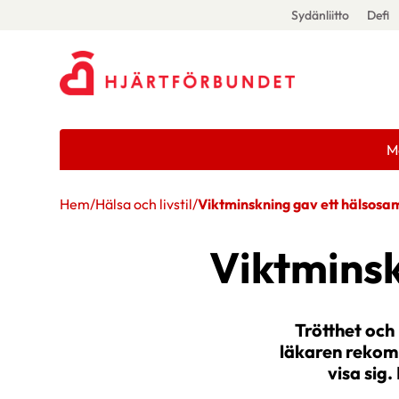
Sydänliitto
Defi
M
Hem
/
Hälsa och livstil
/
Viktminskning gav ett hälsosa
Viktminsk
Trötthet och
läkaren rekom
visa sig