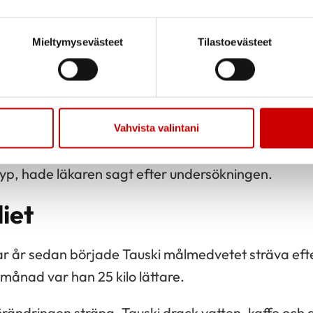
et konstaterades hans blodtryck vara så lågt, att 
Mieltymysevästeet
Tilastoevästeet
heten undersöktes också, och Tauski deltog i en sö
u också höjande på blodtrycket. I Tauskis fall ha
 då han sov på rygg var symptomen lindriga och på s
Vahvista valintani
p, hade läkaren sagt efter undersökningen.
iet
ar år sedan började Tauski målmedvetet sträva efter 
 månad var han 25 kilo lättare.
sförändringen sträng. Tauski drack vatten, kaffe och 