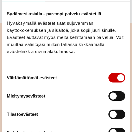
Sydämesi asialla - parempi palvelu evästeillä
Hyväksymällä evästeet saat sujuvamman
käyttökokemuksen ja sisältöä, joka sopii juuri sinulle.
Lue seuraavaksi
Evästeet auttavat myös meitä kehittämään palvelua. Voit
muuttaa valintojasi milloin tahansa klikkaamalla
Valmista liikuntamateriaalia
evästelinkkiä sivun alakulmassa.
LUE ARTIKKELI
Suostumuksen valinta
Välttämättömät evästeet
Lomakkeita ja kyselyitä
yhdistysliikunnan tueksi
Mieltymysevästeet
LUE ARTIKKELI
Tilastoevästeet
Yhteistyö oman kunnan kanssa