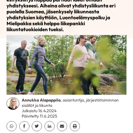
yhdistykseesi. Aiheina olivat yhdistysliikunta eri
puolella Suomea, jäsenkysely liikunnasta
yhdistyksien käyttöön, Luontoelämyspolku ja
Mielipakka sekä helppo liikepankki
liikuntatuokioiden tueksi.
Annukka Alapappila
, asiantuntija, järjestötoiminnan
sisällöt ja liikunta
Julkaistu 16.4.2024
Päivitetty 11.6.2025
Jaa Whatsapp
Jaa Facebook
Jaa Twitter
Jaa Linkedin
Jaa Email
Jaa Print