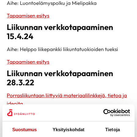
Aihe: Luontoelämyspolku ja Mielipakka
Tapaamisen esitys
Liikunnan verkkotapaaminen
15.4.24
Aihe: Helppo liikepankki liikuntatuokioiden tueksi
Tapaamisen esitys
Liikunnan verkkotapaaminen
28.3.22
Porrasliikuntaan liittyviä materiaalilinkkejä, tietoa ja
ideoita
Lisätietoja: Annukka Alapappila,
Suostumus
Yksityiskohdat
Tietoja
annukka.alapappila@sydanliitto.fi, 040 502 9091