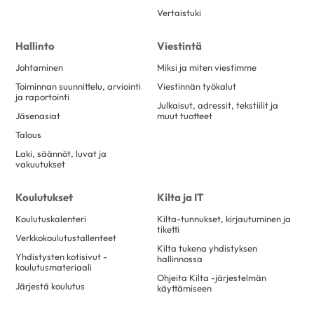
Vertaistuki
Hallinto
Viestintä
Johtaminen
Miksi ja miten viestimme
Toiminnan suunnittelu, arviointi
Viestinnän työkalut
ja raportointi
Julkaisut, adressit, tekstiilit ja
Jäsenasiat
muut tuotteet
Talous
Laki, säännöt, luvat ja
vakuutukset
Koulutukset
Kilta ja IT
Koulutuskalenteri
Kilta-tunnukset, kirjautuminen ja
tiketti
Verkkokoulutustallenteet
Kilta tukena yhdistyksen
Yhdistysten kotisivut -
hallinnossa
koulutusmateriaali
Ohjeita Kilta -järjestelmän
Järjestä koulutus
käyttämiseen