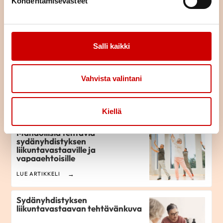
Kohdentamisevästeet
LUE ARTIKKELI
Salli kaikki
Linkkejä liikuntamateriaaleihin
ja niiden rakentamiseen
Vahvista valintani
LUE ARTIKKELI
Kiellä
Mahdollisia tehtäviä
sydänyhdistyksen
liikuntavastaaville ja
vapaaehtoisille
LUE ARTIKKELI
Sydänyhdistyksen
liikuntavastaavan tehtävänkuva