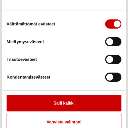
och spridande av god praxis och också som mod att
upphöra med verksamheter, som inte längre
fungerar i vår tid. Förbundet koncentrerar sig på
Suostumuksen valinta
Välttämättömät evästeet
utvecklandet och spridandet av sådana
verksamhetsmodeller, som har betydelse för
förstärkandet av verksamheten, för
Mieltymysevästeet
medlemsvärvningen, medelanskaffningen eller
påverkningsarbetet i hjärtföreningarna, -distrikten
Tilastoevästeet
eller de riksomfattande föreningarna.
År 2018 är Hjärtförbundets och Suomen Latus
Kohdentamisevästeet
samarbetsår. Hjärtförbundet och Suomen Latu har
under årens lopp haft många gemensamma projekt
både på riks- och lokalnivå. Under år 2018 och
Salli kaikki
möjligtvis ännu 2019 ges detta samarbete i båda
organisationerna allt större synlighet och blir allt
mera vidsträckt. I samarbetet för år 2018 ingår bland
Vahvista valintani