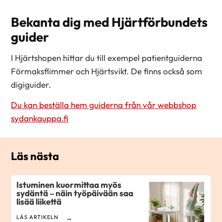
Bekanta dig med Hjärtförbundets
guider
I Hjärtshopen hittar du till exempel patientguiderna
Förmaksflimmer och Hjärtsvikt. De finns också som
digiguider.
Du kan beställa hem guiderna från vår webbshop
sydankauppa.fi
Läs nästa
Istuminen kuormittaa myös
sydäntä – näin työpäivään saa
lisää liikettä
LÄS ARTIKELN