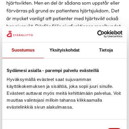
hjärtsvikten. Men en del är sådana som uppstår eller
förvärras på grund av patientens hjärtsjukdom. Det
är mycket vanligt att patienter med hjärtsvikt också
har njursvikt. Därför följs njurfunktionen regelbundet
upp hos dessa patienter. Det finns många mediciner
som utsöndras från kroppen genom njurarna och
många mediciner kan påverka njurfunktionen.
Suostumus
Yksityiskohdat
Tietoja
Järnbrist och anemi är vanliga fynd hos patienter
med hjärtsvikt. Järnbristen åtgärdas genom
Sydämesi asialla - parempi palvelu evästeillä
järntillskott, vid behov i form av intravenöst dropp.
Hyväksymällä evästeet saat sujuvamman
käyttökokemuksen ja sisältöä, joka sopii juuri sinulle.
Enligt uppskattningar har upp till 40% av patienterna
Evästeet auttavat myös meitä kehittämään palvelua. Voit
med hjärtsvikt också förmaksflimmer. Nästan alla
muuttaa valintojasi milloin tahansa klikkaamalla
patienter med förmaksflimmer måste också
evästelinkkiä sivun alakulmassa.
använda blodförtunnande medicin för att förebygga
störning i blodcirkulationen i hjärnan, en risk som
förmaksflimmer medför.
Suostumuksen valinta