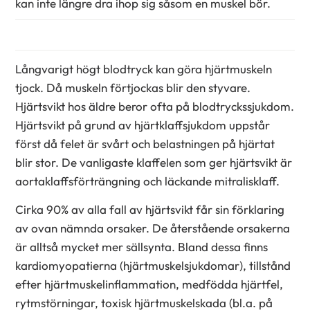
kan inte längre dra ihop sig såsom en muskel bör.
Långvarigt högt blodtryck kan göra hjärtmuskeln
tjock. Då muskeln förtjockas blir den styvare.
Hjärtsvikt hos äldre beror ofta på blodtryckssjukdom.
Hjärtsvikt på grund av hjärtklaffsjukdom uppstår
först då felet är svårt och belastningen på hjärtat
blir stor. De vanligaste klaffelen som ger hjärtsvikt är
aortaklaffsförträngning och läckande mitralisklaff.
Cirka 90% av alla fall av hjärtsvikt får sin förklaring
av ovan nämnda orsaker. De återstående orsakerna
är alltså mycket mer sällsynta. Bland dessa finns
kardiomyopatierna (hjärtmuskelsjukdomar), tillstånd
efter hjärtmuskelinflammation, medfödda hjärtfel,
rytmstörningar, toxisk hjärtmuskelskada (bl.a. på