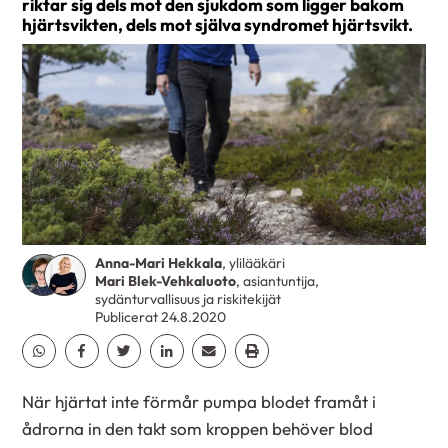
riktar sig dels mot den sjukdom som ligger bakom
hjärtsvikten, dels mot själva syndromet hjärtsvikt.
Anna-Mari Hekkala
, ylilääkäri
Mari Blek-Vehkaluoto
, asiantuntija,
sydänturvallisuus ja riskitekijät
Publicerat 24.8.2020
Dela Whatsapp
Dela Facebook
Dela Twitter
Dela Linkedin
Dela Email
Dela Print
När hjärtat inte förmår pumpa blodet framåt i
ådrorna in den takt som kroppen behöver blod