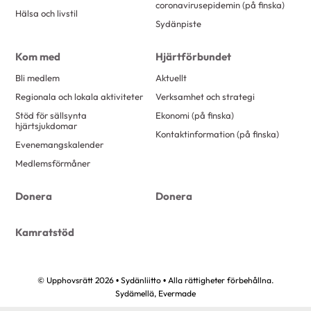
coronavirusepidemin (på finska)
Hälsa och livstil
Sydänpiste
Kom med
Hjärtförbundet
Bli medlem
Aktuellt
Regionala och lokala aktiviteter
Verksamhet och strategi
Stöd för sällsynta
Ekonomi (på finska)
hjärtsjukdomar
Kontaktinformation (på finska)
Evenemangskalender
Medlemsförmåner
Donera
Donera
Kamratstöd
© Upphovsrätt 2026 • Sydänliitto • Alla rättigheter förbehållna.
Sydämellä,
Evermade