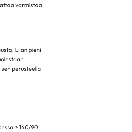
nattaa varmistaa,
sta. Liian pieni
puolestaan
sen perusteella
ksessa ≥ 140/90