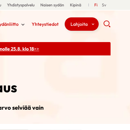
u
Yhdistyspalvelu
Naisen sydän
Kipinä
Fi
Sv
ydänliitto
Yhteystiedot
Lahjoita
olle 25.8. klo 18
>>
aus
rvo selviää vain