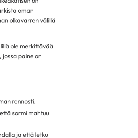
ikeakätisen on
arkista oman
an olkavarren välillä
illä ole merkittävää
, jossa paine on
mman rennosti.
 että sormi mahtuu
dalla ja että letku