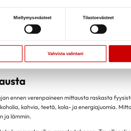
tarpeellisuudesta.
vuorokaut
ttäin
Voidaan arvioida, päästäänkö
Verenpain
Mieltymysevästeet
Tilastoevästeet
on
tällä lääkityksellä
kaksoismit
hoitotavoitteeseen.
illoin nelj
1-2 mittaus
nut ja
Seurataan verenpainetason
lisäksi nel
Vahvista valintani
pysyvyyttä.
mittaussarj
hoitajan v
austa
ajan ennen verenpaineen mittausta raskasta fyysist
 alkoholia, kahvia, teetä, kola- ja energiajuomia. Mitt
ön ja lämmin.