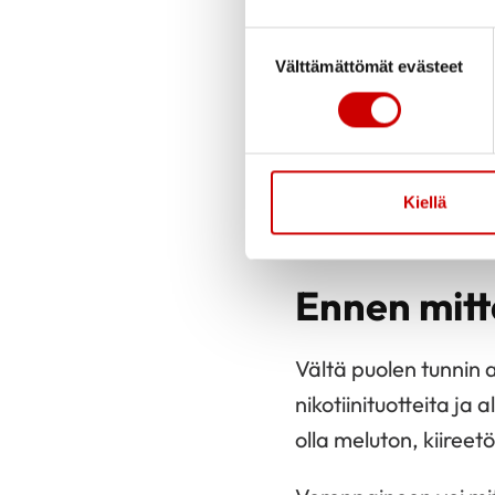
kohonneeksi.
Suostumuksen valinta
Kun lääkehoito on äske
Välttämättömät evästeet
aloitettu tai lääkitystä 
muutettu.
Kun lääkitys on vakiintu
Kiellä
hoitotaso saavutettu.
Ennen mitt
Vältä puolen tunnin 
nikotiinituotteita ja
olla meluton, kiireet