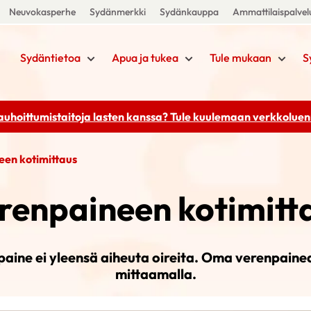
Neuvokasperhe
Sydänmerkki
Sydänkauppa
Ammattilaispalvel
Sydäntietoa
Apua ja tukea
Tule mukaan
S
rauhoittumistaitoja lasten kanssa? Tule kuulemaan
verkkoluenn
een kotimittaus
renpaineen kotimitt
aine ei yleensä aiheuta oireita. Oma verenpainea
mittaamalla.