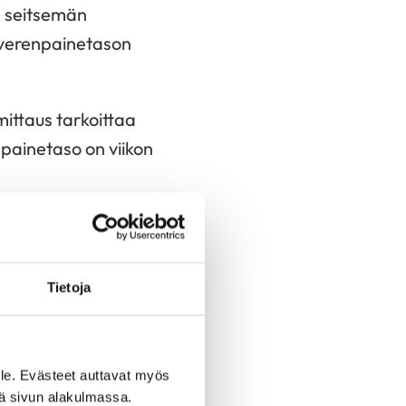
n seitsemän
a verenpainetason
mittaus tarkoittaa
painetaso on viikon
auden mittaussarja.
ttaukset klo 18-21.
Tietoja
in mitataan?
e mitataan
le. Evästeet auttavat myös
tauksena aamuin ja
iä sivun alakulmassa.
tsemänä peräkkäisenä