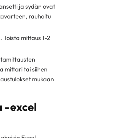
ansetti ja sydän ovat
lkavarteen, rauhoitu
. Toista mittaus 1-2
ltamittausten
 mittari tai siihen
ttaustulokset mukaan
 -excel
 oheisia Excel-