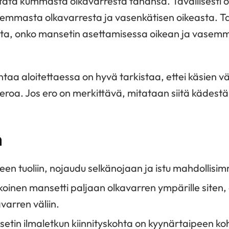
tata kummasta olkavarresta tahansa. Tavallisesti o
emmasta olkavarresta ja vasenkätisen oikeasta. T
ista, onko mansetin asettamisessa oikean ja vasemm
aa aloitettaessa on hyvä tarkistaa, ettei käsien väl
eroa. Jos ero on merkittävä, mitataan siitä kädestä
n
iseen tuoliin, nojaudu selkänojaan ja istu mahdollisi
koinen mansetti paljaan olkavarren ympärille siten,
varren väliin.
etin ilmaletkun kiinnityskohta on kyynärtaipeen koh