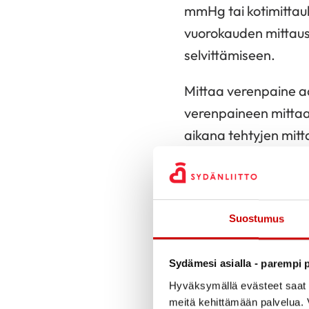
mmHg tai kotimittau
vuorokauden mittauss
selvittämiseen.
Mittaa verenpaine aa
verenpaineen mittaam
aikana tehtyjen mitt
Hoidon arviointiin e
Aamumittaukset tehdä
Suostumus
Milloin kotimittaus on
tarpeen?
Sydämesi asialla - parempi p
Kun verenpaine on yksi
Hyväksymällä evästeet saat s
mittauksessa todettu
meitä kehittämään palvelua. V