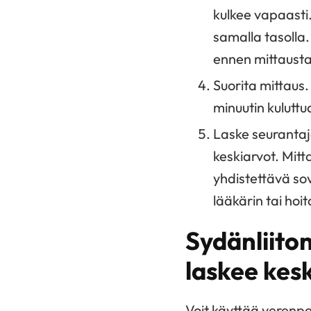
kulkee vapaasti.
samalla tasolla.
ennen mittausta 
Suorita mittaus.
minuutin kuluttu
Laske seurantaj
keskiarvot. Mitt
yhdistettävä sov
lääkärin tai hoi
Sydänliito
laskee kesk
Voit käyttää verenpa