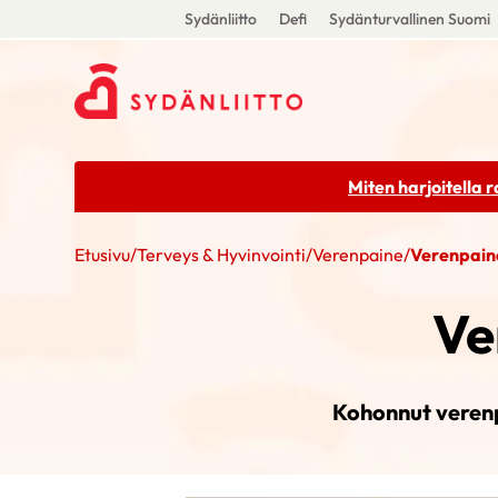
Sydänliitto
Defi
Sydänturvallinen Suomi
Miten harjoitella 
Etusivu
/
Terveys & Hyvinvointi
/
Verenpaine
/
Verenpain
Ve
Kohonnut verenp