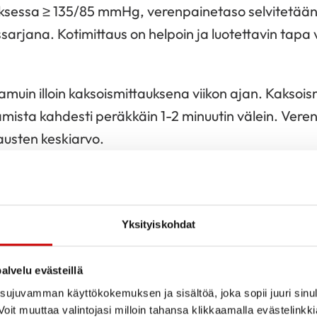
ksessa ≥ 135/85 mmHg, verenpainetaso selvitetää
arjana. Kotimittaus on helpoin ja luotettavin tap
muin illoin kaksoismittauksena viikon ajan. Kaksois
ista kahdesti peräkkäin 1-2 minuutin välein. Veren
austen keskiarvo.
li verenpainetason seurantaan riittää neljän vuorok
än yleensä ennen lääkkeiden ottoa klo 6-9 ja iltami
Yksityiskohdat
Miksi se on tarpeen?
Kuinka use
alvelu evästeillä
Saadaan selville todellinen
Verenpain
ttäisessä
ujuvamman käyttökokemuksen ja sisältöä, joka sopii juuri sinul
verenpainetaso ja lääkäri voi
kaksoismit
oit muuttaa valintojasi milloin tahansa klikkaamalla evästelinkk
tehdä päätöksen lääkehoidon
illoin sei