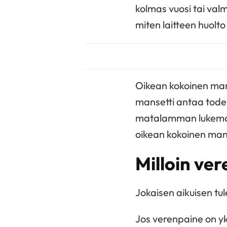
kolmas vuosi tai val
miten laitteen huolto
Oikean kokoinen mans
mansetti antaa todel
matalamman lukeman.
oikean kokoinen mans
Milloin ve
Jokaisen aikuisen t
Jos verenpaine on yk