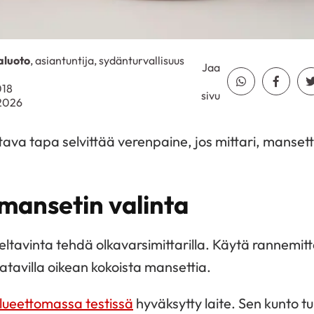
aluoto
, asiantuntija, sydänturvallisuus
Jaa
Jaa Whatsapp
Jaa Fa
018
sivu
.2026
tava tapa selvittää verenpaine, jos mittari, mansett
 mansetin valinta
teltavinta tehdä olkavarsimittarilla. Käytä rannemit
atavilla oikean kokoista mansettia.
lueettomassa testissä
hyväksytty laite. Sen kunto tu