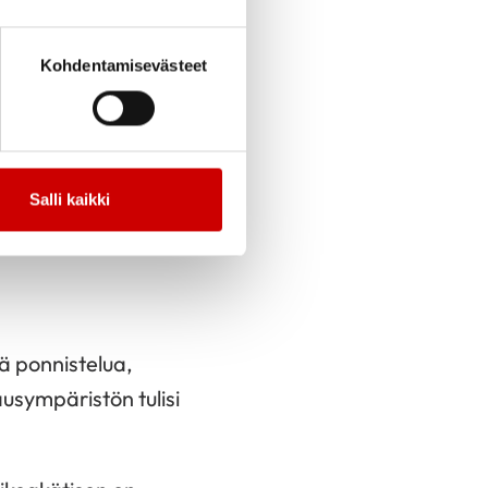
ena.
e mitataan
Kohdentamisevästeet
tauksena aamuin ja
änä vuorokautena.
ta kuukaudessa ja
jän vuorokauden
Salli kaikki
a ennen lääkärin tai
astaanottoa.
ä ponnistelua,
ausympäristön tulisi