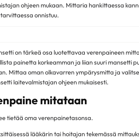
mistajan ohjeen mukaan. Mittaria hankittaessa kan
 tarvittaessa onnistuu.
etti on tärkeä osa luotettavaa verenpaineen mittau
lista painetta korkeamman ja liian suuri mansetti 
 Mittaa oman olkavarren ympärysmitta ja valitse 
etti laitevalmistajan ohjeen mukaisesti.
renpaine mitataan
ulee tietää oma verenpainetasonsa.
sittäisessä lääkärin tai hoitajan tekemässä mittau