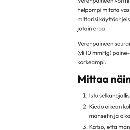
Verenpaineen voi mi
helpompi mitata vas
mittarisi käyttöohje
jotain eroa.
Verenpaineen seurant
(yli 10 mmHg) paine-
korkeampi.
Mittaa näi
Istu selkänojall
Kiedo oikean ko
mansetin ja olka
Katso, että mans