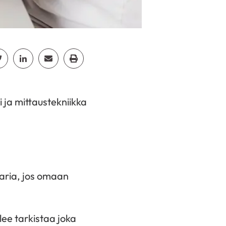
cebook
Jaa Twitter
Jaa Linkedin
Jaa Email
Jaa Print
i ja mittaustekniikka
taria, jos omaan
lee tarkistaa joka