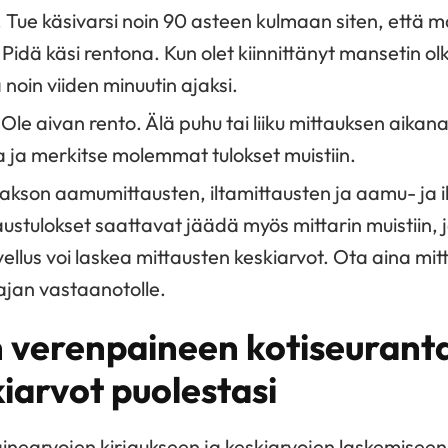
 Tue käsivarsi noin 90 asteen kulmaan siten, että m
 Pidä käsi rentona. Kun olet kiinnittänyt mansetin o
noin viiden minuutin ajaksi.
 Ole aivan rento. Älä puhu tai liiku mittauksen aikana
a ja merkitse molemmat tulokset muistiin.
akson aamumittausten, iltamittausten ja aamu- ja i
austulokset saattavat jäädä myös mittarin muistiin, ja
ellus voi laskea mittausten keskiarvot. Ota aina mi
tajan vastaanotolle.
n verenpaineen kotiseuranta
iarvot puolestasi
inearvojen kirjaukseen ja keskiarvojen laskemiseen