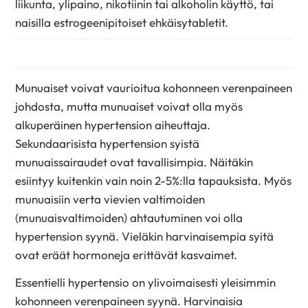
liikunta, ylipaino, nikotiinin tai alkoholin käyttö, tai
naisilla estrogeenipitoiset ehkäisytabletit.
Munuaiset voivat vaurioitua kohonneen verenpaineen
johdosta, mutta munuaiset voivat olla myös
alkuperäinen hypertension aiheuttaja.
Sekundaarisista hypertension syistä
munuaissairaudet ovat tavallisimpia. Näitäkin
esiintyy kuitenkin vain noin 2-5%:lla tapauksista. Myös
munuaisiin verta vievien valtimoiden
(munuaisvaltimoiden) ahtautuminen voi olla
hypertension syynä. Vieläkin harvinaisempia syitä
ovat eräät hormoneja erittävät kasvaimet.
Essentielli hypertensio on ylivoimaisesti yleisimmin
kohonneen verenpaineen syynä. Harvinaisia