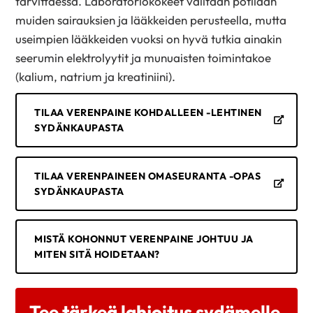
tarvittaessa. Laboratoriokokeet valitaan potilaan
muiden sairauksien ja lääkkeiden perusteella, mutta
useimpien lääkkeiden vuoksi on hyvä tutkia ainakin
seerumin elektrolyytit ja munuaisten toimintakoe
(kalium, natrium ja kreatiniini).
TILAA VERENPAINE KOHDALLEEN -LEHTINEN
SYDÄNKAUPASTA
TILAA VERENPAINEEN OMASEURANTA -OPAS
SYDÄNKAUPASTA
MISTÄ KOHONNUT VERENPAINE JOHTUU JA
MITEN SITÄ HOIDETAAN?
Tee tärkeä lahjoitus sydämelle