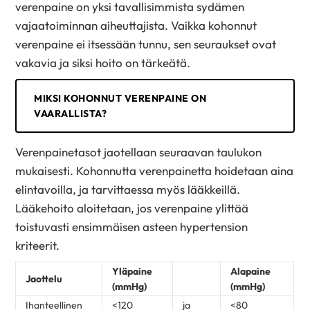
verenpaine on yksi tavallisimmista sydämen
vajaatoiminnan aiheuttajista. Vaikka kohonnut
verenpaine ei itsessään tunnu, sen seuraukset ovat
vakavia ja siksi hoito on tärkeätä.
MIKSI KOHONNUT VERENPAINE ON
VAARALLISTA?
Verenpainetasot jaotellaan seuraavan taulukon
mukaisesti. Kohonnutta verenpainetta hoidetaan aina
elintavoilla, ja tarvittaessa myös lääkkeillä.
Lääkehoito aloitetaan, jos verenpaine ylittää
toistuvasti ensimmäisen asteen hypertension
kriteerit.
Yläpaine
Alapaine
Jaottelu
(mmHg)
(mmHg)
Ihanteellinen
<120
ja
<80