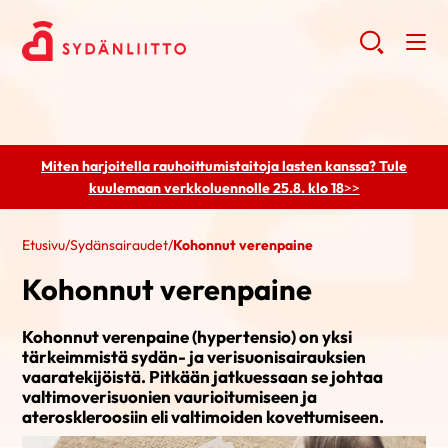
Miten harjoitella rauhoittumistaitoja lasten kanssa? Tule
kuulemaan
verkkoluennolle 25.8. klo 18
>>
Etusivu
/
Sydänsairaudet
/
Kohonnut verenpaine
Kohonnut verenpaine
Kohonnut verenpaine (hypertensio) on yksi
tärkeimmistä sydän- ja verisuonisairauksien
vaaratekijöistä. Pitkään jatkuessaan se johtaa
valtimoverisuonien vaurioitumiseen ja
ateroskleroosiin eli valtimoiden kovettumiseen.