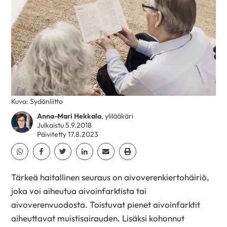
Kuva: Sydänliitto
Anna-Mari Hekkala
, ylilääkäri
Julkaistu 5.9.2018
Päivitetty 17.8.2023
Jaa Whatsapp
Jaa Facebook
Jaa Twitter
Jaa Linkedin
Jaa Email
Jaa Print
Tärkeä haitallinen seuraus on aivoverenkiertohäiriö,
joka voi aiheutua aivoinfarktista tai
aivoverenvuodosta. Toistuvat pienet aivoinfarktit
aiheuttavat muistisairauden. Lisäksi kohonnut