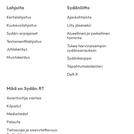
Lahjoita
Sydänliitto
Kertalahjoitus
Ajankohtaista
Kuukausilahjoitus
Liity jäseneksi
Sydän-arpajaiset
Alueellinen ja paikallinen
toiminta
Testamenttilahjoitus
Tukea harvinaisempiin
Juhlakeräys
sydänsairauksiin
Muistokeräys
Sydänkauppa
Tapahtumakalenteri
Defi.fi
Mikä on Sydän.fi?
Asiantuntija vastaa
Kilpailut
Mediatiedot
Palaute
Tietosuoja ja saavutettavuus