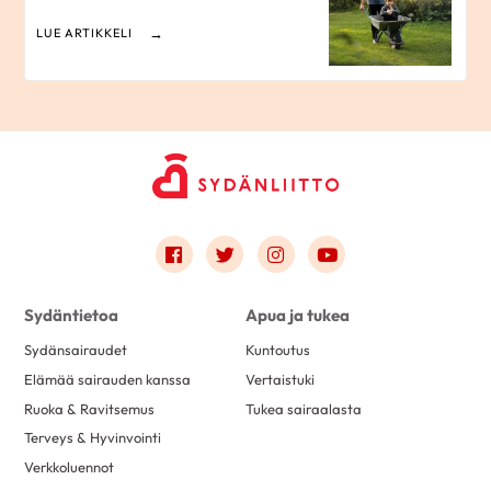
LUE ARTIKKELI
Link to facebook
Link to twitter
Link to instagram
Link to youtube
Sydäntietoa
Apua ja tukea
Sydänsairaudet
Kuntoutus
Elämää sairauden kanssa
Vertaistuki
Ruoka & Ravitsemus
Tukea sairaalasta
Terveys & Hyvinvointi
Verkkoluennot