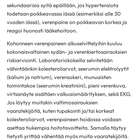
sekundaarisia syitä epäillään, jos hypertensiota
todetaan poikkeavassa iässä (esimerkiksi alle 30
vuoden iässä), verenpaine on poikkeavan korkea ja
reagoi huonosti lääkehoitoon.
Kohonneen verenpaineen alkuselvittelyihin kuuluu
kokonaisvaltainen sydän- ja verenkiertosairauksien
riskiarviointi. Laboratoriokokeilla selvitetään
vähintäänkin kolesteroliarvot, seerumin elektrolyytit
(kalium ja natrium), verensokeri, munuaisten
toimintakoe (seerumin kreatiniini), pieni verenkuva,
virtsanäyte sisältäen valkuaismäärityksen, sekä EKG.
Jos löytyy muitakin valtimosairauksien
vaaratekijöitä, kuten tupakointi ja/tai korkeat
kolesteroliarvot, verenpaineen hoidossa voidaan
asettaa tiukempia hoitotavoitteita. Samalla täytyy
tietysti yrittää vähentää myös muita vaaratekijöitä.