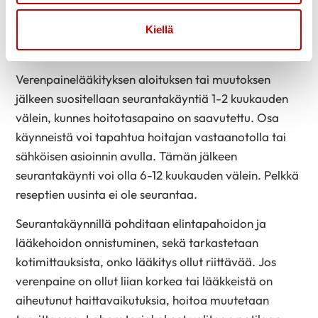
lääkärille.
Kiellä
VERENPAINEEN MITTAAMINEN
Verenpainelääkityksen aloituksen tai muutoksen
jälkeen suositellaan seurantakäyntiä 1-2 kuukauden
välein, kunnes hoitotasapaino on saavutettu. Osa
käynneistä voi tapahtua hoitajan vastaanotolla tai
sähköisen asioinnin avulla. Tämän jälkeen
seurantakäynti voi olla 6-12 kuukauden välein. Pelkkä
reseptien uusinta ei ole seurantaa.
Seurantakäynnillä pohditaan elintapahoidon ja
lääkehoidon onnistuminen, sekä tarkastetaan
kotimittauksista, onko lääkitys ollut riittävää. Jos
verenpaine on ollut liian korkea tai lääkkeistä on
aiheutunut haittavaikutuksia, hoitoa muutetaan