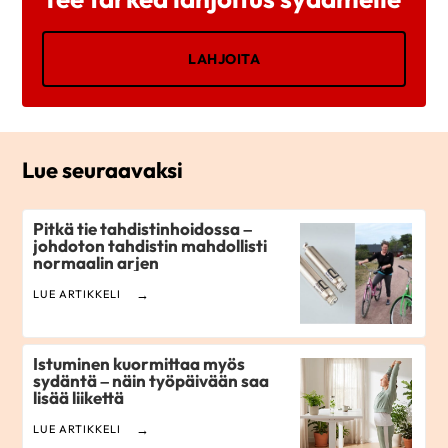
LAHJOITA
Lue seuraavaksi
Pitkä tie tahdistinhoidossa –
johdoton tahdistin mahdollisti
normaalin arjen
LUE ARTIKKELI
Istuminen kuormittaa myös
sydäntä – näin työpäivään saa
lisää liikettä
LUE ARTIKKELI