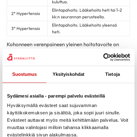
kuluttua.
Elintapahoito. Lääkehoito heti tai 1-2
2° Hypertensio
kk:n seurannan perusteella.
Elintapahoito. Lääkehoito yleensä
3° Hypertensio
heti.
Kohonneen verenpaineen yleinen hoitotavoite on
keskimääräinen verenpainetaso alle 140/90 mmHg
ammattihenkilön mittauksissa. Tätä vastaa
kotimittausten keskiarvo alle 135/85 mmHg.
Suostumus
Yksityiskohdat
Tietoja
Hoitotavoite on samanlainen kaikenikäisille. Yli 80-
vuotiailla saattaa kuitenkin ilmetä herkemmin
Sydämesi asialla - parempi palvelu evästeillä
lääkehaittoja tai ajoittaista liian matalaa
Hyväksymällä evästeet saat sujuvamman
verenpainetta, joten heillä tavoite voi olla alle 150/90
käyttökokemuksen ja sisältöä, joka sopii juuri sinulle.
mmHg.
Evästeet auttavat myös meitä kehittämään palvelua. Voit
Myös perussairaus voi vaikuttaa hoitotavoitteisiin.
muuttaa valintojasi milloin tahansa klikkaamalla
Sepelvaltimotautia sairastavan verenpaineen
evästelinkkiä sivun alakulmassa.