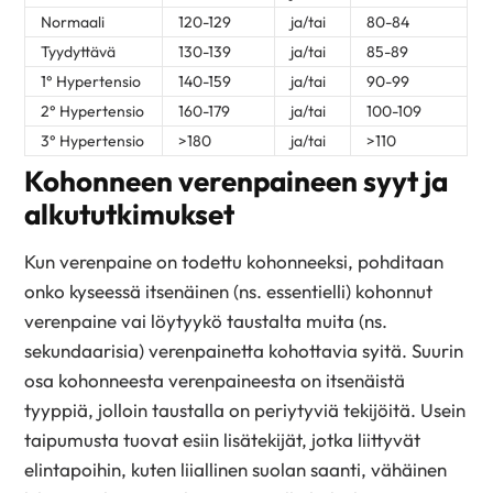
Normaali
120-129
ja/tai
80-84
Tyydyttävä
130-139
ja/tai
85-89
1° Hypertensio
140-159
ja/tai
90-99
2° Hypertensio
160-179
ja/tai
100-109
3° Hypertensio
>180
ja/tai
>110
Kohonneen verenpaineen syyt ja
alkututkimukset
Kun verenpaine on todettu kohonneeksi, pohditaan
onko kyseessä itsenäinen (ns. essentielli) kohonnut
verenpaine vai löytyykö taustalta muita (ns.
sekundaarisia) verenpainetta kohottavia syitä. Suurin
osa kohonneesta verenpaineesta on itsenäistä
tyyppiä, jolloin taustalla on periytyviä tekijöitä. Usein
taipumusta tuovat esiin lisätekijät, jotka liittyvät
elintapoihin, kuten liiallinen suolan saanti, vähäinen