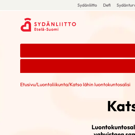
Sydänliitto
Defi
Sydänturv
Etusivu
/
Luontoliikunta
/
Katso lähin luontokuntosalisi
Kats
Luontokuntosale
vahvistaen sam