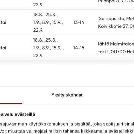
Piianpolku 7, 00
22.9.
18.8., 25.8.,
Sorsapuisto, Met
stai
1.9., 8.9., 15.9.,
13-14
Koivikkotie 37, 
22.9.
18.8., 25.8.,
lähtö Malmitalo
stai
1.9., 8.9., 15.9. ,
14-15
tori 1, 00700 Hel
22.9.
18.8., 25.8.,
Keskuspuisto, lä
stai
1.9., 8.9., 15.9.,
15-16
vierestä, Lääkär
22.9.
Lääkärinkatu, 0
19.8., 26.8.,
Yksityiskohdat
13:30-
lähtö Annalan hu
skiviikko
2.9., 9.9. ,
14:30
puistotie 1, 0056
16.9., 23.9
alvelu evästeillä
20.8., 27.8.,
13:30-
Säveltäjänpuist
ujuvamman käyttökokemuksen ja sisältöä, joka sopii juuri sinul
rstai
3.9., 10.9.,
oit muuttaa valintojasi milloin tahansa klikkaamalla evästelinkk
14:30
Aurinkolabyrintil