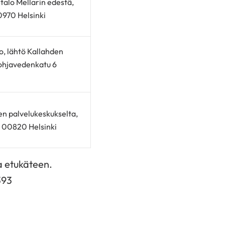
alo Mellarin edestä,
0970 Helsinki
o, lähtö Kallahden
Pohjavedenkatu 6
n palvelukeskukselta,
, 00820 Helsinki
a etukäteen.
393