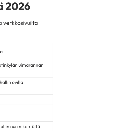
lä 2026
 verkkosivuilta
la
Matinkylän uimarannan
llin ovilla
llin nurmikentältä