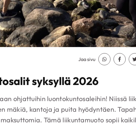
Jaa sivu
Jaa Whatsapp
Jaa Fa
osalit syksyllä 2026
aan ohjattuihin luontokuntosaleihin! Niissä li
n mäkiä, kantoja ja puita hyödyntäen. Tapa
a maksuttomia. Tämä liikuntamuoto sopii kaikil