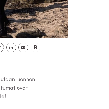
cebook
Jaa Twitter
Jaa Linkedin
Jaa Email
Jaa Print
ikutaan luonnon
htumat ovat
le!