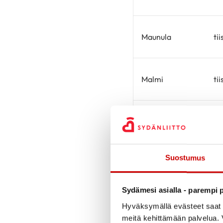
Maunula
tii
Malmi
tii
Laakso
tii
Suostumus
Vanhakaupunki
ke
Sydämesi asialla - parempi p
Hyväksymällä evästeet saat s
Pukimäki
to
meitä kehittämään palvelua. V