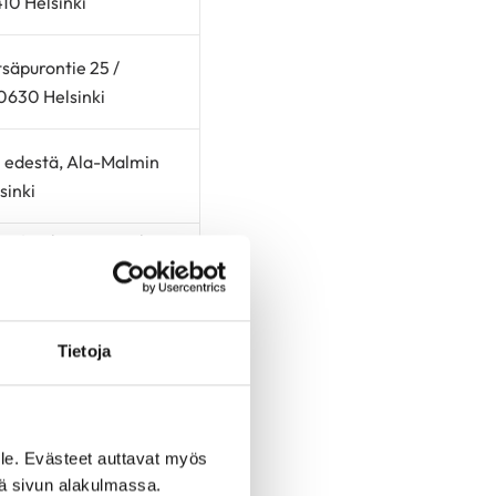
410 Helsinki
säpurontie 25 /
00630 Helsinki
n edestä, Ala-Malmin
sinki
htö Laakson sairaalan
inkadun päästä,
0250 Helsinki
Tietoja
vilalta, Waseniuksen
0 Helsinki
o, tapaaminen
le. Evästeet auttavat myös
iä sivun alakulmassa.
la, Melartininpolku 2