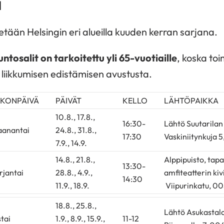
ä
etään Helsingin eri alueilla kuuden kerran sarjana.
ntosalit on tarkoitettu yli 65-vuotiaille
, koska to
liikkumisen edistämisen avustusta.
IKONPÄIVÄ
PÄIVÄT
KELLO
LÄHTÖPAIKKA
10.8., 17.8.,
16:30-
Lähtö Suutarilan 
anantai
24.8., 31.8.,
17:30
Vaskiniitynkuja 
7.9., 14.9.
14.8., 21.8.,
Alppipuisto, tap
13:30-
rjantai
28.8., 4.9.,
amfiteatterin kiv
14:30
11.9., 18.9.
Viipurinkatu, 00
18.8., 25.8.,
Lähtö Asukastalo
stai
1.9., 8.9., 15.9.,
11-12