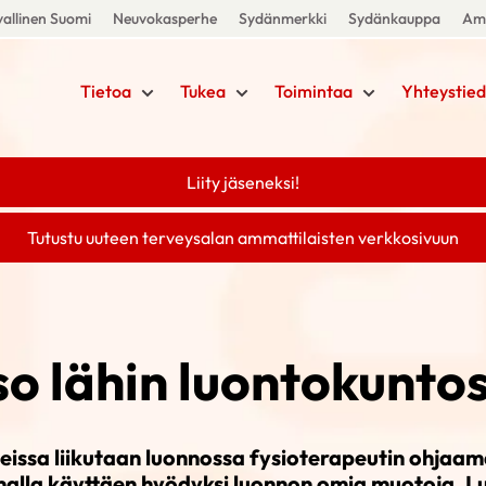
allinen Suomi
Neuvokasperhe
Sydänmerkki
Sydänkauppa
Amm
Tietoa
Tukea
Toimintaa
Yhteystied
Liity jäseneksi!
Tutustu uuteen terveysalan ammattilaisten verkkosivuun
o lähin luontokuntos
issa liikutaan luonnossa fysioterapeutin ohjaa
alla käyttäen hyödyksi luonnon omia muotoja. L