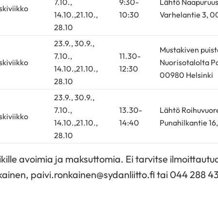
7.10.,
9:30-
Lähtö Naapuruust
skiviikko
14.10.,21.10.,
10:30
Varhelantie 3, 0
28.10
23.9., 30.9.,
Mustakiven puist
7.10.,
11.30-
skiviikko
Nuorisotalolta 
14.10.,21.10.,
12:30
00980 Helsinki
28.10
23.9., 30.9.,
7.10.,
13.30-
Lähtö Roihuvuore
skiviikko
14.10.,21.10.,
14:40
Punahilkantie 16
28.10
ille avoimia ja maksuttomia. Ei tarvitse ilmoittautu
kainen, paivi.ronkainen@sydanliitto.fi tai 044 288 4