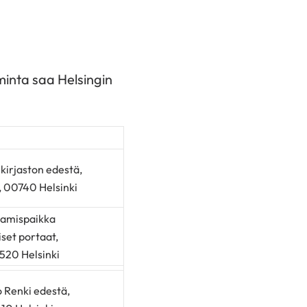
iminta saa Helsingin
kirjaston edestä,
5, 00740 Helsinki
aamispaikka
iset portaat,
520 Helsinki
 Renki edestä,