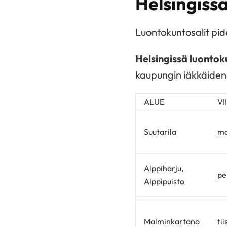
Helsingiss
Luontokuntosalit pid
Helsingissä luontoku
kaupungin iäkkäiden 
ALUE
VI
Suutarila
ma
Alppiharju,
pe
Alppipuisto
Malminkartano
tii