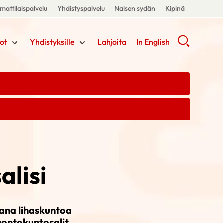
attilaispalvelu
Yhdistyspalvelu
Naisen sydän
Kipinä
ot
Yhdistyksille
Lahjoita
In English
alisi
mana lihaskuntoa
uontokuntosalit