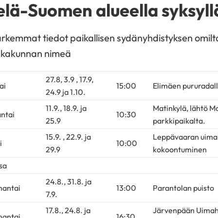
elä-Suomen alueella syksyl
arkemmat tiedot paikallisen sydänyhdistyksen omilta
kkakunnan nimeä
27.8, 3.9 , 17.9,
ai
15:00
Elimäen pururadal
24.9 ja 1.10.
11.9., 18.9. ja
Matinkylä, lähtö 
antai
10:30
25.9
parkkipaikalta.
15.9. , 22.9. ja
Leppävaaran uimaha
i
10:00
29.9
kokoontuminen
sa
24.8., 31.8. ja
antai
13:00
Parantolan puisto
7.9.
17.8., 24.8. ja
Järvenpään Uimaha
antai
16:30