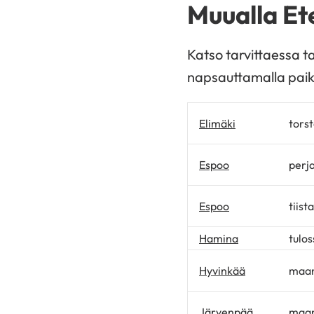
Muualla Et
Katso tarvittaessa t
napsauttamalla pai
Elimäki
torst
Espoo
perj
Espoo
tiista
Hamina
tulos
Hyvinkää
maan
Järvenpää
maan