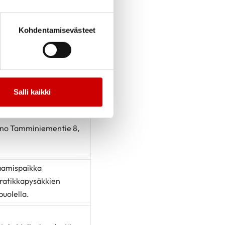
 palvelutalon edestä,
Kohdentamisevästeet
0870 Helsinki
tö Veijarivuoren
ntola Paseo Cafe &
älahdenkatu 1a, 00210
Salli kaikki
no Tamminiementie 8,
I
paamispaikka
ratikkapysäkkien
puolella.