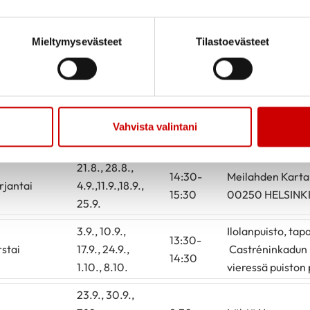
17.9., 24.9.
20.8., 27.8.,
12:30-
lähtö Laajasalon
Mieltymysevästeet
Tilastoevästeet
rstai
3.9.,10.9.,17.9.,
13:30
Rudolfintie 17, 0
24.9
Ryssänkärki, läh
21.8., 28.8.,
12:30-
uimarannan ravi
rjantai
4.9.,11.9.,18.9.,
13:30
Grill edestä, It
Vahvista valintani
25.9.
Helsinki
21.8., 28.8.,
14:30-
Meilahden Karta
rjantai
4.9.,11.9.,18.9.,
15:30
00250 HELSINK
25.9.
3.9., 10.9.,
Ilolanpuisto, ta
13:30-
rstai
17.9., 24.9.,
Castréninkadun 
14:30
1.10., 8.10.
vieressä puiston 
23.9., 30.9.,