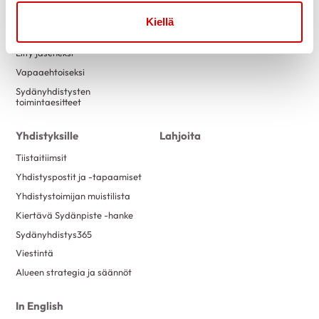
Luontokuntosalit
Yritysyhteistyö
Kiellä
Terveysneuvonta ja
mittaustoiminta
Liity jäseneksi
Vapaaehtoiseksi
Sydänyhdistysten
toimintaesitteet
Yhdistyksille
Lahjoita
Tiistaitiimsit
Yhdistyspostit ja -tapaamiset
Yhdistystoimijan muistilista
Kiertävä Sydänpiste -hanke
Sydänyhdistys365
Viestintä
Alueen strategia ja säännöt
In English