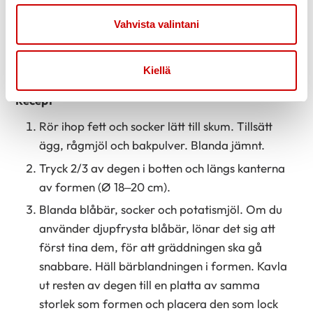
Servera med
Vahvista valintani
½ l glass eller vaniljsås
Kiellä
Recept
Rör ihop fett och socker lätt till skum. Tillsätt
ägg, rågmjöl och bakpulver. Blanda jämnt.
Tryck 2/3 av degen i botten och längs kanterna
av formen (Ø 18–20 cm).
Blanda blåbär, socker och potatismjöl. Om du
använder djupfrysta blåbär, lönar det sig att
först tina dem, för att gräddningen ska gå
snabbare. Häll bärblandningen i formen. Kavla
ut resten av degen till en platta av samma
storlek som formen och placera den som lock