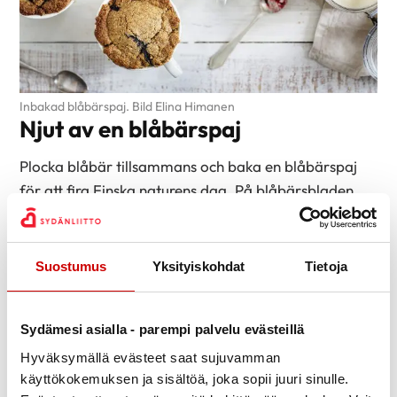
Inbakad blåbärspaj. Bild Elina Himanen
Njut av en blåbärspaj
Plocka blåbär tillsammans och baka en blåbärspaj
för att fira Finska naturens dag. På blåbärsbladen
kan man koka te, kanske tillsammans med hallon-
och svartvinbärsblad, som också passar bra.
Suostumus
Yksityiskohdat
Tietoja
I stället för en traditionell blåbärspaj kan du pröva
Hjärtmärkets inbakade blåbärspaj, på finska
”rättänä”. Den är lätt att göra och också lätt att
Sydämesi asialla - parempi palvelu evästeillä
transportera i sin form, t.ex. att ta med på utflykten.
Hyväksymällä evästeet saat sujuvamman
käyttökokemuksen ja sisältöä, joka sopii juuri sinulle.
Inbakad blåbärspaj