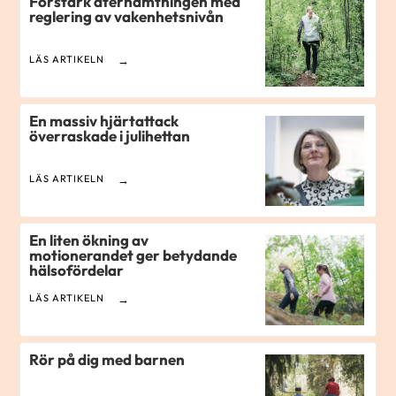
Förstärk återhämtningen med
reglering av vakenhetsnivån
LÄS ARTIKELN
En massiv hjärtattack
överraskade i julihettan
LÄS ARTIKELN
En liten ökning av
motionerandet ger betydande
hälsofördelar
LÄS ARTIKELN
Rör på dig med barnen