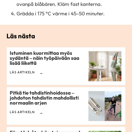
ovanpå blåbären. Kläm fast kanterna.
Grädda i 175 °C värme i 45–50 minuter.
Läs nästa
Istuminen kuormittaa myös
sydäntä – näin työpäivään saa
lisää liikettä
LÄS ARTIKELN
Pitkä tie tahdistinhoidossa –
johdoton tahdistin mahdollisti
normaalin arjen
LÄS ARTIKELN