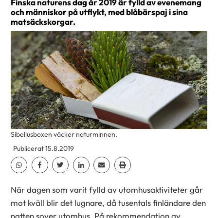
Finska naturens dag år 2019 är fylld av evenemang
och människor på utflykt, med blåbärspaj i sina
matsäckskorgar.
Sibeliusboxen väcker naturminnen.
Publicerat 15.8.2019
Dela Whatsapp
Dela Facebook
Dela Twitter
Dela Linkedin
Dela Email
Dela Print
När dagen som varit fylld av utomhusaktiviteter går
mot kväll blir det lugnare, då tusentals finländare den
natten sover utomhus. På rekommendation av