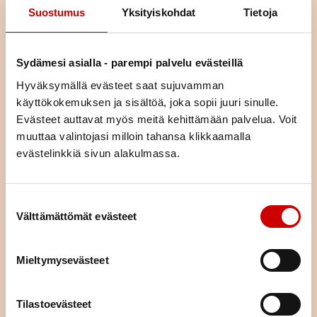
Läs nästa
Suostumus
Yksityiskohdat
Tietoja
Istuminen kuormittaa myös
sydäntä – näin työpäivään saa
Sydämesi asialla - parempi palvelu evästeillä
lisää liikettä
Hyväksymällä evästeet saat sujuvamman
LÄS ARTIKELN
käyttökokemuksen ja sisältöä, joka sopii juuri sinulle.
Evästeet auttavat myös meitä kehittämään palvelua. Voit
muuttaa valintojasi milloin tahansa klikkaamalla
Pitkä tie tahdistinhoidossa –
johdoton tahdistin mahdollisti
evästelinkkiä sivun alakulmassa.
normaalin arjen
LÄS ARTIKELN
Suostumuksen valinta
Välttämättömät evästeet
Förstärk återhämtningen med
reglering av vakenhetsnivån
Mieltymysevästeet
LÄS ARTIKELN
Tilastoevästeet