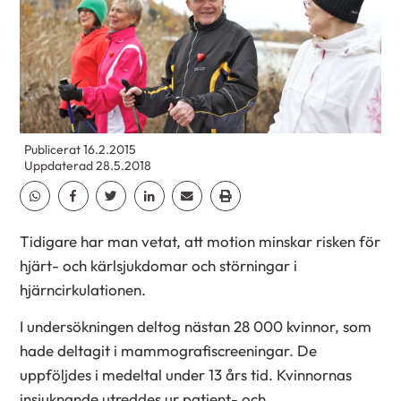
Publicerat 16.2.2015
Uppdaterad 28.5.2018
Dela Whatsapp
Dela Facebook
Dela Twitter
Dela Linkedin
Dela Email
Dela Print
Tidigare har man vetat, att motion minskar risken för
hjärt- och kärlsjukdomar och störningar i
hjärncirkulationen.
I undersökningen deltog nästan 28 000 kvinnor, som
hade deltagit i mammografiscreeningar. De
uppföljdes i medeltal under 13 års tid. Kvinnornas
insjuknande utreddes ur patient- och