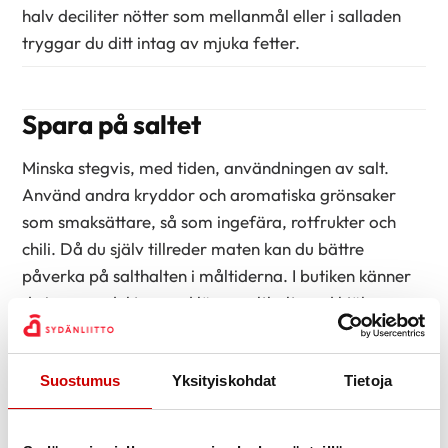
halv deciliter nötter som mellanmål eller i salladen
tryggar du ditt intag av mjuka fetter.
Spara på saltet
Minska stegvis, med tiden, användningen av salt.
Använd andra kryddor och aromatiska grönsaker
som smaksättare, så som ingefära, rotfrukter och
chili. Då du själv tillreder maten kan du bättre
påverka på salthalten i måltiderna. I butiken känner
du igen produkter med lägre salthalt med hjälp av
Hjärtmärket.
Hjärtmärkesrecept
Suostumus
Yksityiskohdat
Tietoja
På webbsidorna finns ett mångsidigt urval av både
huvudrätter och bakverk. Matrecepten har