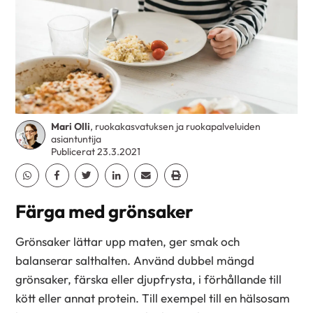
Mari Olli
, ruokakasvatuksen ja ruokapalveluiden
asiantuntija
Publicerat 23.3.2021
Dela Whatsapp
Dela Facebook
Dela Twitter
Dela Linkedin
Dela Email
Dela Print
Färga med grönsaker
Grönsaker lättar upp maten, ger smak och
balanserar salthalten. Använd dubbel mängd
grönsaker, färska eller djupfrysta, i förhållande till
kött eller annat protein. Till exempel till en hälsosam