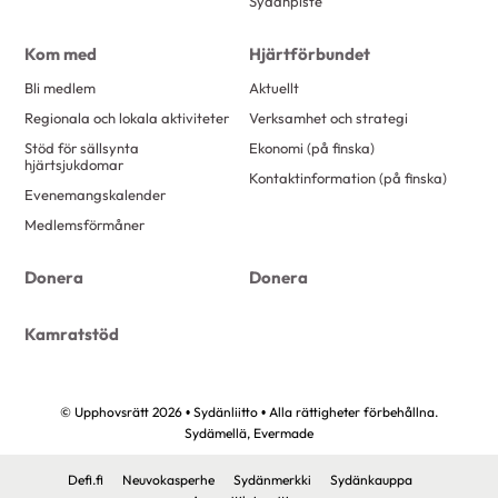
Sydänpiste
Kom med
Hjärtförbundet
Bli medlem
Aktuellt
Regionala och lokala aktiviteter
Verksamhet och strategi
Stöd för sällsynta
Ekonomi (på finska)
hjärtsjukdomar
Kontaktinformation (på finska)
Evenemangskalender
Medlemsförmåner
Donera
Donera
Kamratstöd
© Upphovsrätt 2026 • Sydänliitto • Alla rättigheter förbehållna.
Sydämellä,
Evermade
Defi.fi
Neuvokasperhe
Sydänmerkki
Sydänkauppa