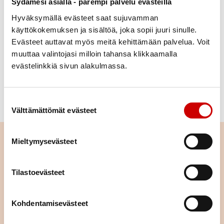
Sydämesi asialla - parempi palvelu evästeillä
hälsogaranti: fett- och saltmängden ligger på en
Hyväksymällä evästeet saat sujuvamman
hälsosam nivå och den goda smaken har inte heller
käyttökokemuksen ja sisältöä, joka sopii juuri sinulle.
glömts bort. I recepten används mycket grönsaker
Evästeet auttavat myös meitä kehittämään palvelua. Voit
och råvaror som underlättar tillredningen av
muuttaa valintojasi milloin tahansa klikkaamalla
hälsosam mat.
evästelinkkiä sivun alakulmassa.
Läs också:
Suostumuksen valinta
Människan är slav under sina vanor
Välttämättömät evästeet
Läs nästa
Mieltymysevästeet
Istuminen kuormittaa myös
Tilastoevästeet
sydäntä – näin työpäivään saa
lisää liikettä
Kohdentamisevästeet
LÄS ARTIKELN