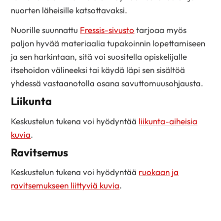
nuorten läheisille katsottavaksi.
Nuorille suunnattu
Fressis-sivusto
tarjoaa myös
paljon hyvää materiaalia tupakoinnin lopettamiseen
ja sen harkintaan, sitä voi suositella opiskelijalle
itsehoidon välineeksi tai käydä läpi sen sisältöä
yhdessä vastaanotolla osana savuttomuusohjausta.
Liikunta
Keskustelun tukena voi hyödyntää
liikunta-aiheisia
kuvia
.
Ravitsemus
Keskustelun tukena voi hyödyntää
ruokaan ja
ravitsemukseen liittyviä kuvia
.