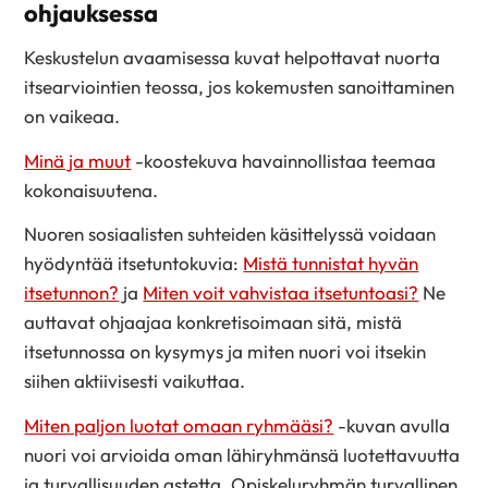
ohjauksessa
Keskustelun avaamisessa kuvat helpottavat nuorta
itsearviointien teossa, jos kokemusten sanoittaminen
on vaikeaa.
Minä ja muut
-koostekuva havainnollistaa teemaa
kokonaisuutena.
Nuoren sosiaalisten suhteiden käsittelyssä voidaan
hyödyntää itsetuntokuvia:
Mistä tunnistat hyvän
itsetunnon?
ja
Miten voit vahvistaa itsetuntoasi?
Ne
auttavat ohjaajaa konkretisoimaan sitä, mistä
itsetunnossa on kysymys ja miten nuori voi itsekin
siihen aktiivisesti vaikuttaa.
Miten paljon luotat omaan ryhmääsi?
-kuvan avulla
nuori voi arvioida oman lähiryhmänsä luotettavuutta
ja turvallisuuden astetta. Opiskeluryhmän turvallinen