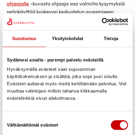
ohjaajalle
-kuvasta ohjaaja saa valmiita kysymyksiä
netinkäyttöä koskevan keskustelun avaamiseen.
Internet/sosiaalinen media on tärkeä osa
opiskelijoiden sosiaalista ympäristöä ja sen luonteva
puheeksi otto on vastaavasti osa nuoren
Suostumus
Yksityiskohdat
Tietoja
elämäntilanteen ja terveyskäyttäytymisen arviointia.
Lisää aiheesta:
Nuoret pelissä – Tietoa kasvattajille
Sydämesi asialla - parempi palvelu evästeillä
lasten ja nuorten digitaalisesta pelaamisesta ja
Hyväksymällä evästeet saat sujuvamman
rahapelaamisesta
, Silvennoinen & Tenkanen, THL,
käyttökokemuksen ja sisältöä, joka sopii juuri sinulle.
2013.
Evästeet auttavat myös meitä kehittämään palvelua. Voit
muuttaa valintojasi milloin tahansa klikkaamalla
Terveyden ja hyvinvoinnin laitos on koonnut
sivuston
evästelinkkiä sivun alakulmassa.
pelihaitoista
. Sivustolla on myös diasarjat
tukiaineistosta esimerkiksi vanhempainilloissa
käytettäväksi.
Suostumuksen valinta
Välttämättömät evästeet
Mielen hyvinvointi -teema nuoren