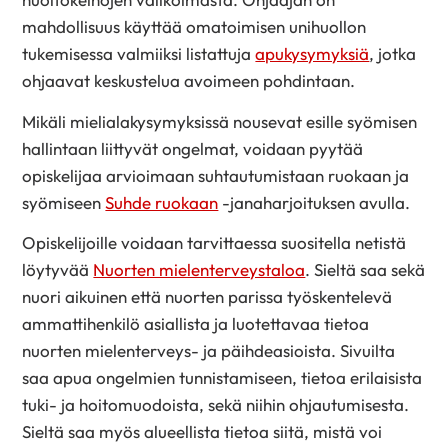
mahdollisuus käyttää omatoimisen unihuollon
tukemisessa valmiiksi listattuja
apukysymyksiä
, jotka
ohjaavat keskustelua avoimeen pohdintaan.
Mikäli mielialakysymyksissä nousevat esille syömisen
hallintaan liittyvät ongelmat, voidaan pyytää
opiskelijaa arvioimaan suhtautumistaan ruokaan ja
syömiseen
Suhde ruokaan
-janaharjoituksen avulla.
Opiskelijoille voidaan tarvittaessa suositella netistä
löytyvää
Nuorten mielenterveystaloa
. Sieltä saa sekä
nuori aikuinen että nuorten parissa työskentelevä
ammattihenkilö asiallista ja luotettavaa tietoa
nuorten mielenterveys- ja päihdeasioista. Sivuilta
saa apua ongelmien tunnistamiseen, tietoa erilaisista
tuki- ja hoitomuodoista, sekä niihin ohjautumisesta.
Sieltä saa myös alueellista tietoa siitä, mistä voi