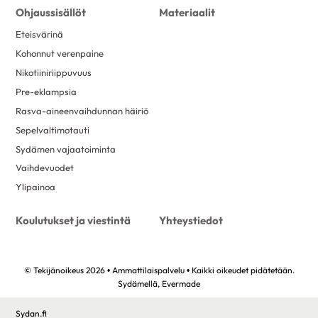
Ohjaussisällöt
Materiaalit
Eteisvärinä
Kohonnut verenpaine
Nikotiiniriippuvuus
Pre-eklampsia
Rasva-aineenvaihdunnan häiriö
Sepelvaltimotauti
Sydämen vajaatoiminta
Vaihdevuodet
Ylipainoa
Koulutukset ja viestintä
Yhteystiedot
© Tekijänoikeus 2026 • Ammattilaispalvelu • Kaikki oikeudet pidätetään.
Sydämellä,
Evermade
Sydan.fi