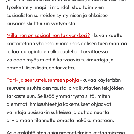
työskentelyilmapiiri mahdollistaa toimivien
sosiaalisten suhteiden syntymisen ja ehkäisee
kiusaamiskulttuurin syntymistä.
Millainen on sosiaalinen tukiverkkosi?
-kuvan kautta
kartoitetaan yhdessä nuoren sosiaalisen tuen määrää
ja laatua opintojen ulkopuolella. Tarvittaessa
voidaan myös miettiä korvaavia tukimuotoja ja
ammatillisen lisätuen tarvetta.
Pari- ja seurustelusuhteen pohja
-kuvaa käytetään
seurustelusuhteiden taustalla vaikuttavien tekijöiden
tarkasteluun. Se lisää ymmärrystä siitä, miten
aiemmat ihmissuhteet ja kokemukset ohjaavat
valintoja uusissakin suhteissa ja auttaa nuorta
arvioimaan tilannetta omasta näkökulmastaan.
Asiakaslähtöisten ohjausmenetelmien kertaamisessa