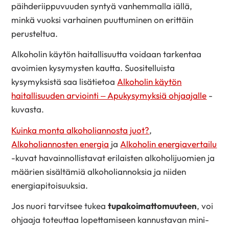
päihderiippuvuuden syntyä vanhemmalla iällä,
minkä vuoksi varhainen puuttuminen on erittäin
perusteltua.
Alkoholin käytön haitallisuutta voidaan tarkentaa
avoimien kysymysten kautta. Suositelluista
kysymyksistä saa lisätietoa
Alkoholin käytön
haitallisuuden arviointi – Apukysymyksiä ohjaajalle
-
kuvasta.
Kuinka monta alkoholiannosta juot?
,
Alkoholiannosten energia
ja
Alkoholin energiavertailu
-kuvat havainnollistavat erilaisten alkoholijuomien ja
määrien sisältämiä alkoholiannoksia ja niiden
energiapitoisuuksia.
Jos nuori tarvitsee tukea
tupakoimattomuuteen
, voi
ohjaaja toteuttaa lopettamiseen kannustavan mini-