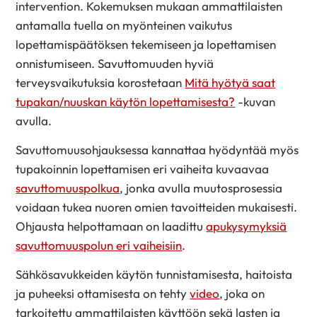
intervention. Kokemuksen mukaan ammattilaisten
antamalla tuella on myönteinen vaikutus
lopettamispäätöksen tekemiseen ja lopettamisen
onnistumiseen. Savuttomuuden hyviä
terveysvaikutuksia korostetaan
Mitä hyötyä saat
tupakan/nuuskan käytön lopettamisesta?
-kuvan
avulla.
Savuttomuusohjauksessa kannattaa hyödyntää myös
tupakoinnin lopettamisen eri vaiheita kuvaavaa
savuttomuuspolkua
, jonka avulla muutosprosessia
voidaan tukea nuoren omien tavoitteiden mukaisesti.
Ohjausta helpottamaan on laadittu
apukysymyksiä
savuttomuuspolun eri vaiheisiin
.
Sähkösavukkeiden käytön tunnistamisesta, haitoista
ja puheeksi ottamisesta on tehty
video
, joka on
tarkoitettu ammattilaisten käyttöön sekä lasten ja