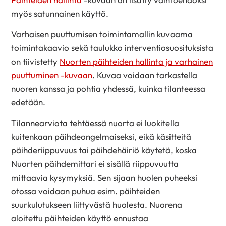
myös satunnainen käyttö.
Varhaisen puuttumisen toimintamallin kuvaama
toimintakaavio sekä taulukko interventiosuosituksista
on tiivistetty
Nuorten päihteiden hallinta ja varhainen
puuttuminen -kuvaan
. Kuvaa voidaan tarkastella
nuoren kanssa ja pohtia yhdessä, kuinka tilanteessa
edetään.
Tilannearviota tehtäessä nuorta ei luokitella
kuitenkaan päihdeongelmaiseksi, eikä käsitteitä
päihderiippuvuus tai päihdehäiriö käytetä, koska
Nuorten päihdemittari ei sisällä riippuvuutta
mittaavia kysymyksiä. Sen sijaan huolen puheeksi
otossa voidaan puhua esim. päihteiden
suurkulutukseen liittyvästä huolesta. Nuorena
aloitettu päihteiden käyttö ennustaa