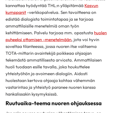
kannattaa hyödyntää THL:n ylläpitämää
Kasvun
kumppanit
-verkkopalvelua. Sen tavoitteena on
edistää dialogista toimintatapaa ja se tarjoaa
ammattilaisille menetelmiä oman työn
kehittämiseen. Palvelu tarjoaa mm. opastusta
huolen
puheeksi ottamisen -menetelmään
, jota voi hyvin
soveltaa tilanteessa, jossa nuoren itse valitsema
TOTA-mittarin avaintekijä poikkeaa ohjaajan
tekemästä ammatillisesta arviosta. Ammattilaisen
huoli tuodaan esille tavalla, joka houkuttelee
yhteistyöhön ja avoimeen dialogiin. Aidosti
huolestaan kertova ohjaaja kohtaa vähemmän
vastarintaa ja yhteistyö paranee nuoren kanssa
hankalissakin kysymyksissä.
Ruutuaika-teema nuoren ohjauksessa