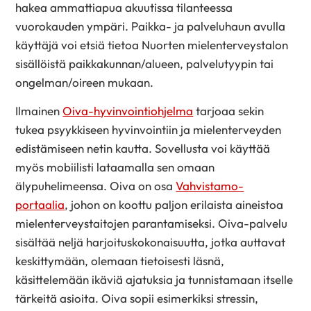
hakea ammattiapua akuutissa tilanteessa
vuorokauden ympäri. Paikka- ja palveluhaun avulla
käyttäjä voi etsiä tietoa Nuorten mielenterveystalon
sisällöistä paikkakunnan/alueen, palvelutyypin tai
ongelman/oireen mukaan.
Ilmainen
Oiva-hyvinvointiohjelma
tarjoaa sekin
tukea psyykkiseen hyvinvointiin ja mielenterveyden
edistämiseen netin kautta. Sovellusta voi käyttää
myös mobiilisti lataamalla sen omaan
älypuhelimeensa. Oiva on osa
Vahvistamo-
portaalia
, johon on koottu paljon erilaista aineistoa
mielenterveystaitojen parantamiseksi. Oiva-palvelu
sisältää neljä harjoituskokonaisuutta, jotka auttavat
keskittymään, olemaan tietoisesti läsnä,
käsittelemään ikäviä ajatuksia ja tunnistamaan itselle
tärkeitä asioita. Oiva sopii esimerkiksi stressin,