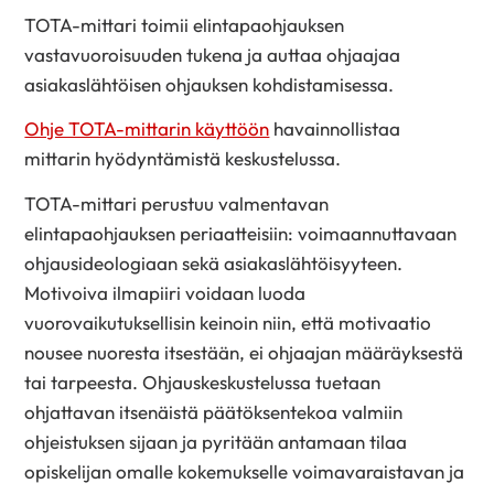
TOTA-mittari toimii elintapaohjauksen
vastavuoroisuuden tukena ja auttaa ohjaajaa
asiakaslähtöisen ohjauksen kohdistamisessa.
Ohje TOTA-mittarin käyttöön
havainnollistaa
mittarin hyödyntämistä keskustelussa.
TOTA-mittari perustuu valmentavan
elintapaohjauksen periaatteisiin: voimaannuttavaan
ohjausideologiaan sekä asiakaslähtöisyyteen.
Motivoiva ilmapiiri voidaan luoda
vuorovaikutuksellisin keinoin niin, että motivaatio
nousee nuoresta itsestään, ei ohjaajan määräyksestä
tai tarpeesta. Ohjauskeskustelussa tuetaan
ohjattavan itsenäistä päätöksentekoa valmiin
ohjeistuksen sijaan ja pyritään antamaan tilaa
opiskelijan omalle kokemukselle voimavaraistavan ja