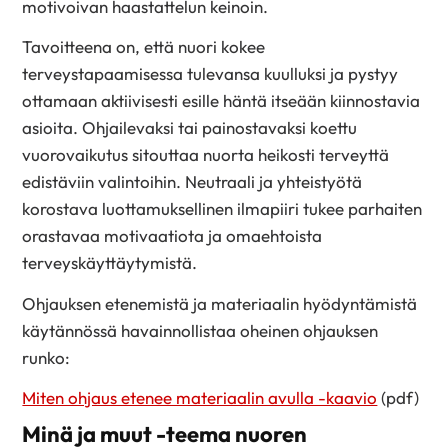
motivoivan haastattelun keinoin.
Tavoitteena on, että nuori kokee
terveystapaamisessa tulevansa kuulluksi ja pystyy
ottamaan aktiivisesti esille häntä itseään kiinnostavia
asioita. Ohjailevaksi tai painostavaksi koettu
vuorovaikutus sitouttaa nuorta heikosti terveyttä
edistäviin valintoihin. Neutraali ja yhteistyötä
korostava luottamuksellinen ilmapiiri tukee parhaiten
orastavaa motivaatiota ja omaehtoista
terveyskäyttäytymistä.
Ohjauksen etenemistä ja materiaalin hyödyntämistä
käytännössä havainnollistaa oheinen ohjauksen
runko:
Miten ohjaus etenee materiaalin avulla -kaavio
(pdf)
Minä ja muut -teema nuoren