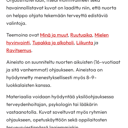
havainnollistavat kuvat on laadittu niin, että nuorta
on helppo ohjata tekemään terveyttä edistäviä
valintoja.
Teemoina ovat
Minä ja muut
,
Ruutuaika
,
Mielen
hyvinvointi
,
Tupakka ja alkoholi
,
Liikunta
ja
Ravitsemus
.
Aineisto on suunniteltu nuorten aikuisten (16-vuotiaat
ja sitä vanhemmat) ohjaukseen. Aineistoa on
hyödynnetty menestyksellisesti myös 8–9-
luokkalaisten kanssa.
Materiaalia voidaan hyödyntää yksilöohjauksessa
terveydenhoitajan, psykologin tai lääkärin
vastaanotolla. Kuvat soveltuvat myös ryhmien
ohjaukseen, opetuskäyttöön sekä oppilaitosten
terveysviestinnässä laajemminkin.