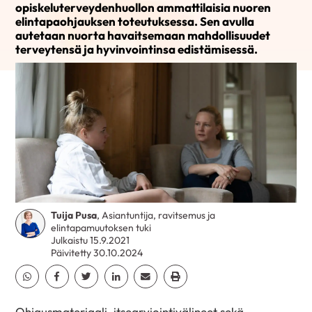
opiskeluterveydenhuollon ammattilaisia nuoren
elintapaohjauksen toteutuksessa. Sen avulla
autetaan nuorta havaitsemaan mahdollisuudet
terveytensä ja hyvinvointinsa edistämisessä.
Tuija Pusa
, Asiantuntija, ravitsemus ja
elintapamuutoksen tuki
Julkaistu 15.9.2021
Päivitetty 30.10.2024
Jaa Whatsapp
Jaa Facebook
Jaa Twitter
Jaa Linkedin
Jaa Email
Jaa Print
Ohjausmateriaali, itsearviointivälineet sekä