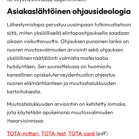
Asiakaslähtöinen ohjausideologia
Lähestymistapa perustuu uusimpaan tutkimustietoon
siitä, miten yksilöllisellä elintapaohjauksella saadaan
aikaan vaikuttavuutta. Ohjauksen punainen lanka on
nuoren muutosvalmiuden arviointi sekä ohjauksen
yksilöllinen räätälöinti valmista materiaalia
hyödyntäen. Sen suunnittelussa on huomioitu
kansallinen opiskeluterveydenhuollon ohjeistus
nuoren elämäntilanteen ja muutoshalukkuuden
kartoituksesta.
Muutoshalukkuuden arviointiin on kehitetty lomake,
jota käytetään apukeinona muutosvalmiuden
itsearvioinnissa:
TOTA-mittari
,
TOTA-test
,
TOTA-card
(pdf)