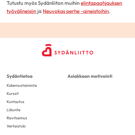
Tutustu myös Sydänliiton muihin
elintapaohjauksen
työvälineisiin
ja
Neuvokas perhe -aineistoihin
.
Sydäntietoa
Asiakkaan motivointi
Kokemustoiminta
Kurssit
Kuntoutus
Liikunta
Ravitsemus
Vertaistuki