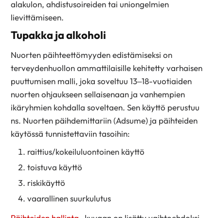
alakulon, ahdistusoireiden tai uniongelmien
lievittämiseen.
Tupakka ja alkoholi
Nuorten päihteettömyyden edistämiseksi on
terveydenhuollon ammattilaisille kehitetty varhaisen
puuttumisen malli, joka soveltuu 13–18-vuotiaiden
nuorten ohjaukseen sellaisenaan ja vanhempien
ikäryhmien kohdalla soveltaen. Sen käyttö perustuu
ns. Nuorten päihdemittariin (Adsume) ja päihteiden
käytössä tunnistettaviin tasoihin:
raittius/kokeiluluontoinen käyttö
toistuva käyttö
riskikäyttö
vaarallinen suurkulutus
Päihteiden hallinta
-kuvaan on lisätty vaihtoehdoksi