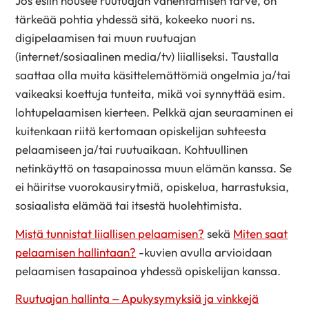
Jos esiin nousee ruutuajan vähentämisen tarve, on
tärkeää pohtia yhdessä sitä, kokeeko nuori ns.
digipelaamisen tai muun ruutuajan
(internet/sosiaalinen media/tv) liialliseksi. Taustalla
saattaa olla muita käsittelemättömiä ongelmia ja/tai
vaikeaksi koettuja tunteita, mikä voi synnyttää esim.
lohtupelaamisen kierteen. Pelkkä ajan seuraaminen ei
kuitenkaan riitä kertomaan opiskelijan suhteesta
pelaamiseen ja/tai ruutuaikaan. Kohtuullinen
netinkäyttö on tasapainossa muun elämän kanssa. Se
ei häiritse vuorokausirytmiä, opiskelua, harrastuksia,
sosiaalista elämää tai itsestä huolehtimista.
Mistä tunnistat liiallisen pelaamisen?
sekä
Miten saat
pelaamisen hallintaan?
-kuvien avulla arvioidaan
pelaamisen tasapainoa yhdessä opiskelijan kanssa.
Ruutuajan hallinta – Apukysymyksiä ja vinkkejä