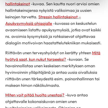
hallintakeinot
-kuvaa. Sen kautta nuori arvioi omien
hallintakeinojensa nykyistä valikoimaa ja uusien
keinojen tarvetta.
Stressin hallintakeinot –
Apukysymyksiä ohjaajalle
-kuvassa on keskustelun
avaamiseen listattu apukysymyksiä, jotka ovat kaikki
ns. avoimia kysymyksiä ja rohkaisevat ohjattavaa
dialogiin motivoivan haastattelutekniikan mukaisesti.
Riittävän unen terveyshyödyt on kerätty yhteen
Mitä
hyötyä saat, kun nukut tarpeeksi?
-kuvaan. Se
havainnollistaa unen keskeisen merkityksen oman
hyvinvoinnin ylläpitäjänä ja antaa uusia oivalluksia
riittävän unen tärkeydestä esim. painonhallinnan tai
makean himon näkökulmasta.
Miten voit pitää huolta unestasi?
-kuva antaa
ohjattavalle kokonaiskuvan omien unen
huoltokeinojen valikoimasta. Ohjaajan on