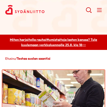
Miten harjoitella rauhoittumistaitoja lasten kanssa? Tule
kuulemaan
verkkoluennolle 25.8. klo 18
>>
Etusivu
/
Testaa suolan saantisi