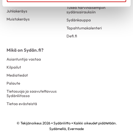
Testamenttilahjoitus
Tukea harvinaisempiin
Juhlakeräys
sydänsairauksiin
Muistokeräys
Sydänkauppa
Tapahtumakalenteri
Defi.fi
Mikä on Sydän.fi?
Asiantuntija vastaa
Kilpailut
Mediatiedot
Palaute
Tietosuoja ja saavutettavuus
Sydänliitossa
Tietoa evästeistä
© Tekijänoikeus 2026 • Sydänliitto • Kaikki oikeudet pidätetään.
Sydämellä,
Evermade