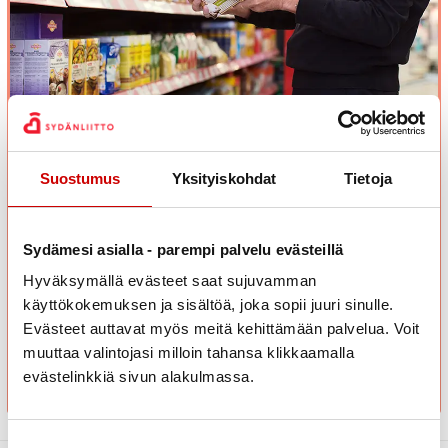
Testaa suolan saantisi
Suolaa voi kertyä huomaamatta päivän mittaan useista eri
Suostumus
Yksityiskohdat
Tietoja
ruoista, minkä vuoksi sitä saadaan helposti liikaa. Liiallinen
suolan saanti rasittaa erityisesti sydäntä ja verisuonia. Tällä
testillä saat suuntaa antavan arvion omasta suolan
Sydämesi asialla - parempi palvelu evästeillä
käytöstäsi.
Hyväksymällä evästeet saat sujuvamman
Valitse itseäsi parhaiten kuvaava vastausvaihtoehto.
käyttökokemuksen ja sisältöä, joka sopii juuri sinulle.
Evästeet auttavat myös meitä kehittämään palvelua. Voit
muuttaa valintojasi milloin tahansa klikkaamalla
ALOITA TESTI / STARTA TESTET
evästelinkkiä sivun alakulmassa.
Suostumuksen valinta