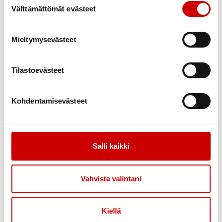
Välttämättömät evästeet
Mieltymysevästeet
Link to facebook
Link to twitter
Link to instagram
Link to youtube
Tilastoevästeet
Sydäntietoa
Apua ja tukea
Sydänsairaudet
Kuntoutus
Kohdentamisevästeet
Elämää sairauden kanssa
Vertaistuki
Ruoka & Ravitsemus
Tukea sairaalasta
Terveys & Hyvinvointi
Salli kaikki
Verkkoluennot
Lahjoita
Sydänliitto
Vahvista valintani
Kertalahjoitus
Ajankohtaista
Kuukausilahjoitus
Liity jäseneksi
Kiellä
Sydän-arpajaiset
Alueellinen ja paikallinen
toiminta