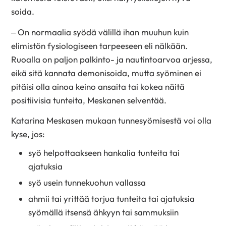
soida.
– On normaalia syödä välillä ihan muuhun kuin
elimistön fysiologiseen tarpeeseen eli nälkään.
Ruoalla on paljon palkinto- ja nautintoarvoa arjessa,
eikä sitä kannata demonisoida, mutta syöminen ei
pitäisi olla ainoa keino ansaita tai kokea näitä
positiivisia tunteita, Meskanen selventää.
Katarina Meskasen mukaan tunnesyömisestä voi olla
kyse, jos:
syö helpottaakseen hankalia tunteita tai
ajatuksia
syö usein tunnekuohun vallassa
ahmii tai yrittää torjua tunteita tai ajatuksia
syömällä itsensä ähkyyn tai sammuksiin