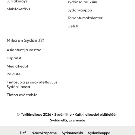
Juhlakeräys
sydänsairauksiin
Muistokeräys
Sydänkauppa
Tapahtumakalenteri
Defi.fi
Mikä on Sydän.fi?
Asiantuntija vastaa
Kilpailut
Mediatiedot
Palaute
Tietosuoja ja saavutettavuus
Sydänliitossa
Tietoa evästeistä
© Tekijänoikeus 2026 • Sydänliitto • Kaikki oikeudet pidätetään.
Sydämellä,
Evermade
Defi
Neuvokasperhe
Sydänmerkki
Sydänkauppa