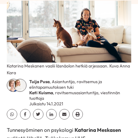
Katarina Meskanen vaalii läsnäolon hetkiä arjessaan. Kuva Anna
Kara
Tuija Pusa
, Asiantuntija, ravitsemus ja
elintapamuutoksen tuki
Kati Kuisma
, ravitsemusasiantuntija, viestinnän
tuottaja
Julkaistu 14.1.2021
Jaa Whatsapp
Jaa Facebook
Jaa Twitter
Jaa Linkedin
Jaa Email
Jaa Print
Tunnesyöminen on psykologi
Katarina Meskasen