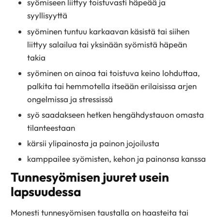
syömiseen liittyy toistuvasti häpeää ja
syyllisyyttä
syöminen tuntuu karkaavan käsistä tai siihen
liittyy salailua tai yksinään syömistä häpeän
takia
syöminen on ainoa tai toistuva keino lohduttaa,
palkita tai hemmotella itseään erilaisissa arjen
ongelmissa ja stressissä
syö saadakseen hetken hengähdystauon omasta
tilanteestaan
kärsii ylipainosta ja painon jojoilusta
kamppailee syömisten, kehon ja painonsa kanssa
Tunnesyömisen juuret usein
lapsuudessa
Monesti tunnesyömisen taustalla on haasteita tai