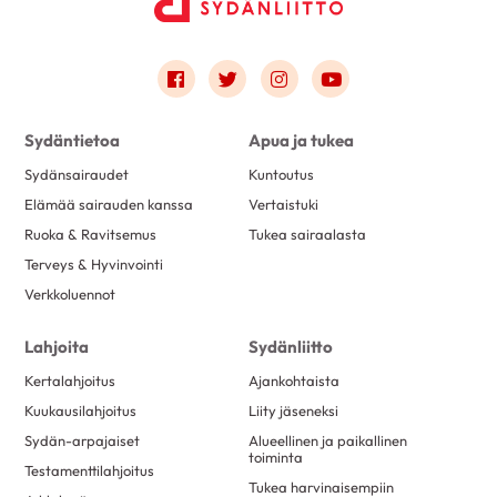
Link to facebook
Link to twitter
Link to instagram
Link to youtube
Sydäntietoa
Apua ja tukea
Sydänsairaudet
Kuntoutus
Elämää sairauden kanssa
Vertaistuki
Ruoka & Ravitsemus
Tukea sairaalasta
Terveys & Hyvinvointi
Verkkoluennot
Lahjoita
Sydänliitto
Kertalahjoitus
Ajankohtaista
Kuukausilahjoitus
Liity jäseneksi
Sydän-arpajaiset
Alueellinen ja paikallinen
toiminta
Testamenttilahjoitus
Tukea harvinaisempiin