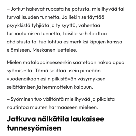
– Jotkut hakevat ruoasta helpotusta, mielihyvää tai
turvallisuuden tunnetta. Joillekin se täyttää
psyykkistä tyhjiötä ja tylsyyttä, vähentää
turhautumisen tunnetta, toisille se helpottaa
ahdistusta tai tuo lohtua esimerkiksi kipujen kanssa
elämiseen, Meskanen luettelee.
Mielen matalapaineeseenkin saatetaan hakea apua
syömisestä. Tämä selittää usein pimeään
vuodenaikaan esiin pilkistävän väsymyksen
selättämisen ja hemmottelun kaipuun.
– Syöminen tuo välitöntä mielihyvää ja pikaista
nautintoa muuten harmaaseen mieleen.
Jatkuva nälkätila laukaisee
tunnesyömisen