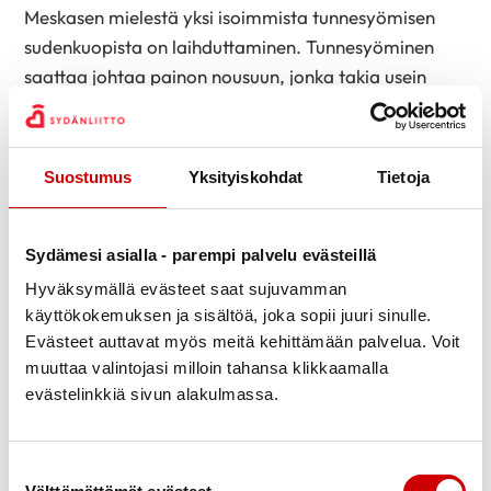
Meskasen mielestä yksi isoimmista tunnesyömisen
sudenkuopista on laihduttaminen. Tunnesyöminen
saattaa johtaa painon nousuun, jonka takia usein
turvaudutaan tiukkaan laihduttamiseen.
Kurinalaisella syömisellä halutaan nollata hillittömän
syömisen aiheuttama lihominen. Tästä seuraa usein
Suostumus
Yksityiskohdat
Tietoja
vain entistä suurempi tarve syödä.
– Kuka tahansa ahmii ylenpalttisesti, jos paastoaa tai
Sydämesi asialla - parempi palvelu evästeillä
kituuttaa tiukalla dieetillä, hän varoittaa ja jatkaa: –
Hyväksymällä evästeet saat sujuvamman
kun keho saa vihdoin ruokaa, se pyrkii
käyttökokemuksen ja sisältöä, joka sopii juuri sinulle.
ylikompensoimaan pohjatonta nälkää santsaamalla
Evästeet auttavat myös meitä kehittämään palvelua. Voit
varastoon energiaa korkojen kera.
muuttaa valintojasi milloin tahansa klikkaamalla
evästelinkkiä sivun alakulmassa.
Lopputuloksena on noidankehä, jossa elimistön
suojelukeinot sekoittavat ruokasuhdetta entisestään.
Tällainen toimintamalli tarttuu Meskasen mukaan
Suostumuksen valinta
valitettavan helposti vanhemmilta lapsille, muun