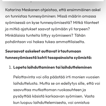
Katarina Meskanen ohjeistaa, että ensimmäinen askel
on tunnistaa tunnesyöminen: Missä määrin omassa
syömisessä on kyse tunnesyömisestä? Mitkä tilanteet
ja mitkä ajatukset saavat syömään yli tarpeen?
Minkälaisia tunteita liittyy syömiseeni? Tähän
pohdintaan voi hakea tukea ammattilaiselta.
Seuraavat askeleet auttavat irtautumaan
tunnesyömisestä kohti tasapainoista syömistä:
Lopeta laihduttaminen tai laihdutteleminen
Pelottavinta voi olla päästää irti monien vuosien
laihduttelusta. Mutta se on edellytys sille, että voi
saavuttaa mutkattoman ruokasuhteen ja
pysäyttää käsistä karkaavan syömisen. Vasta
kun luopuu laihduttelemisesta, voi onnistua