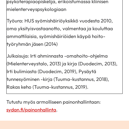
psykoterapiaopiskelija, erikoistumassa kliinisen
mielenterveyspsykologiaan
Työura: HUS syömishäiriöyksikkö vuodesta 2010,
oma yksityisvastaanotto, valmentaa ja kouluttaa
ammattilaisia, syömishäiriöiden käypä hoito-
työryhmän jäsen (2014)
Julkaisuja: Irti ahminnasta -omahoito-ohjelma
(Mielenterveystalo, 2013) ja kirja (Duodecim, 2013),
Irti bulimiasta (Duodecim, 2019), Pysäytä
tunnesyöminen -kirja (Tuuma-kustannus, 2018),
Rakas keho (Tuuma-kustannus, 2019).
Tutustu myös armolliseen painonhallintaan:
sydan.fi/painonhallinta
.