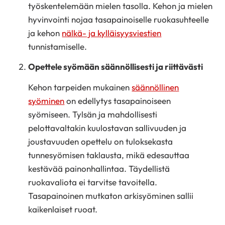
työskentelemään mielen tasolla. Kehon ja mielen
hyvinvointi nojaa tasapainoiselle ruokasuhteelle
ja kehon
nälkä- ja kylläisyysviestien
tunnistamiselle.
Opettele syömään säännöllisesti ja riittävästi
Kehon tarpeiden mukainen
säännöllinen
syöminen
on edellytys tasapainoiseen
syömiseen. Tylsän ja mahdollisesti
pelottavaltakin kuulostavan sallivuuden ja
joustavuuden opettelu on tuloksekasta
tunnesyömisen taklausta, mikä edesauttaa
kestävää painonhallintaa. Täydellistä
ruokavaliota ei tarvitse tavoitella.
Tasapainoinen mutkaton arkisyöminen sallii
kaikenlaiset ruoat.