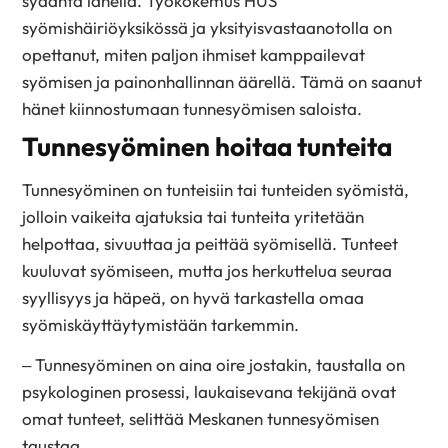
sydäntä lähellä. Työkokemus HUS
syömishäiriöyksikössä ja yksityisvastaanotolla on
opettanut, miten paljon ihmiset kamppailevat
syömisen ja painonhallinnan äärellä. Tämä on saanut
hänet kiinnostumaan tunnesyömisen saloista.
Tunnesyöminen hoitaa tunteita
Tunnesyöminen on tunteisiin tai tunteiden syömistä,
jolloin vaikeita ajatuksia tai tunteita yritetään
helpottaa, sivuuttaa ja peittää syömisellä. Tunteet
kuuluvat syömiseen, mutta jos herkuttelua seuraa
syyllisyys ja häpeä, on hyvä tarkastella omaa
syömiskäyttäytymistään tarkemmin.
– Tunnesyöminen on aina oire jostakin, taustalla on
psykologinen prosessi, laukaisevana tekijänä ovat
omat tunteet, selittää Meskanen tunnesyömisen
taustaa.