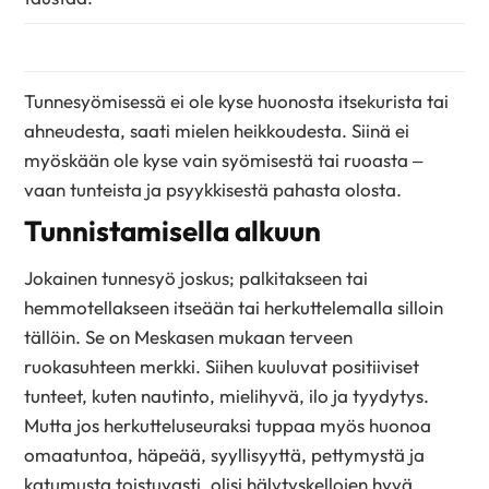
Tunnesyömisessä ei ole kyse huonosta itsekurista tai
ahneudesta, saati mielen heikkoudesta. Siinä ei
myöskään ole kyse vain syömisestä tai ruoasta –
vaan tunteista ja psyykkisestä pahasta olosta.
Tunnistamisella alkuun
Jokainen tunnesyö joskus; palkitakseen tai
hemmotellakseen itseään tai herkuttelemalla silloin
tällöin. Se on Meskasen mukaan terveen
ruokasuhteen merkki. Siihen kuuluvat positiiviset
tunteet, kuten nautinto, mielihyvä, ilo ja tyydytys.
Mutta jos herkutteluseuraksi tuppaa myös huonoa
omaatuntoa, häpeää, syyllisyyttä, pettymystä ja
katumusta toistuvasti, olisi hälytyskellojen hyvä