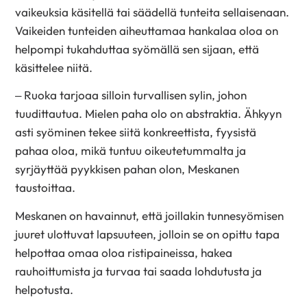
vaikeuksia käsitellä tai säädellä tunteita sellaisenaan.
Vaikeiden tunteiden aiheuttamaa hankalaa oloa on
helpompi tukahduttaa syömällä sen sijaan, että
käsittelee niitä.
– Ruoka tarjoaa silloin turvallisen sylin, johon
tuudittautua. Mielen paha olo on abstraktia. Ähkyyn
asti syöminen tekee siitä konkreettista, fyysistä
pahaa oloa, mikä tuntuu oikeutetummalta ja
syrjäyttää pyykkisen pahan olon, Meskanen
taustoittaa.
Meskanen on havainnut, että joillakin tunnesyömisen
juuret ulottuvat lapsuuteen, jolloin se on opittu tapa
helpottaa omaa oloa ristipaineissa, hakea
rauhoittumista ja turvaa tai saada lohdutusta ja
helpotusta.