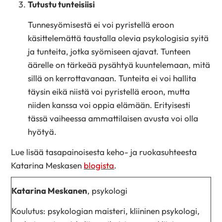
Tutustu tunteisiisi
Tunnesyömisestä ei voi pyristellä eroon
käsittelemättä taustalla olevia psykologisia syitä
ja tunteita, jotka syömiseen ajavat. Tunteen
äärelle on tärkeää pysähtyä kuuntelemaan, mitä
sillä on kerrottavanaan. Tunteita ei voi hallita
täysin eikä niistä voi pyristellä eroon, mutta
niiden kanssa voi oppia elämään. Erityisesti
tässä vaiheessa ammattilaisen avusta voi olla
hyötyä.
Lue lisää tasapainoisesta keho- ja ruokasuhteesta
Katarina Meskasen
blogista
.
Katarina Meskanen
, psykologi
Koulutus: psykologian maisteri, kliininen psykologi,