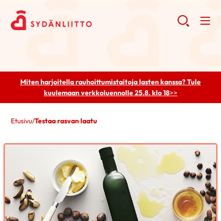
Miten harjoitella rauhoittumistaitoja lasten kanssa? Tule
kuulemaan
verkkoluennolle 25.8. klo 18
>>
Etusivu
/
Testaa rasvan laatu