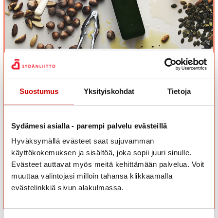
Testaa rasvan laatu
Ruokavalion rasvan laatu on tärkeä terveyden kannalta.
Suostumus
Yksityiskohdat
Tietoja
Olennaista on saada riittävästi tyydyttymättömiä, pehmeitä
rasvoja ja pitää tyydyttyneen, kovan rasvan saanti
vähäisenä. Tällä testillä saat suuntaa antavan arvion
Sydämesi asialla - parempi palvelu evästeillä
ruokavaliosi rasvan laadusta.
Valitse jokaisesta kohdasta vaihtoehto, joka vastaa
Hyväksymällä evästeet saat sujuvamman
parhaiten päivittäisiä ruokavalintojasi.
käyttökokemuksen ja sisältöä, joka sopii juuri sinulle.
Evästeet auttavat myös meitä kehittämään palvelua. Voit
muuttaa valintojasi milloin tahansa klikkaamalla
ALOITA TESTI / STARTA TESTET
evästelinkkiä sivun alakulmassa.