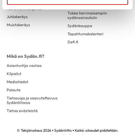
Sydän-arpajaiset
Alueellinen ja paikallinen
toiminta
Testamenttilahjoitus
Tukea harvinaisempiin
Juhlakeräys
sydänsairauksiin
Muistokeräys
Sydänkauppa
Tapahtumakalenteri
Defi.fi
Mikä on Sydän.fi?
Asiantuntija vastaa
Kilpailut
Mediatiedot
Palaute
Tietosuoja ja saavutettavuus
Sydänliitossa
Tietoa evästeistä
© Tekijänoikeus 2026 • Sydänliitto • Kaikki oikeudet pidätetään.