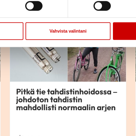
Kaupallinen yhteistyö
Vahvista valintani
Pitkä tie tahdistinhoidossa –
johdoton tahdistin
mahdollisti normaalin arjen