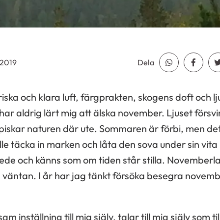
.2019
Dela
Dela Whatsap
Dela F
iska och klara luft, färgprakten, skogens doft och l
har aldrig lärt mig att älska november. Ljuset försvi
piskar naturen där ute. Sommaren är förbi, men det
le täcka in marken och låta den sova under sin vita
skede och känns som om tiden står stilla. November
väntan. I år har jag tänkt försöka besegra nove
 inställning till mig själv, talar till mig själv som t