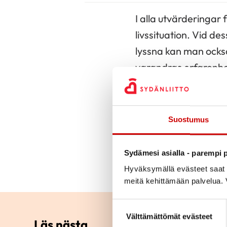
I alla utvärderingar
livssituation. Vid 
lyssna kan man också
varandras erfarenhe
bördan konstigt nog 
I
rehabiliteringen
har
Suostumus
som motsvarar våra 
den här tidningen o
Sydämesi asialla - parempi p
sin motionsrädsla.
Hyväksymällä evästeet saat s
meitä kehittämään palvelua. V
Suostumuksen valinta
Välttämättömät evästeet
Läs nästa