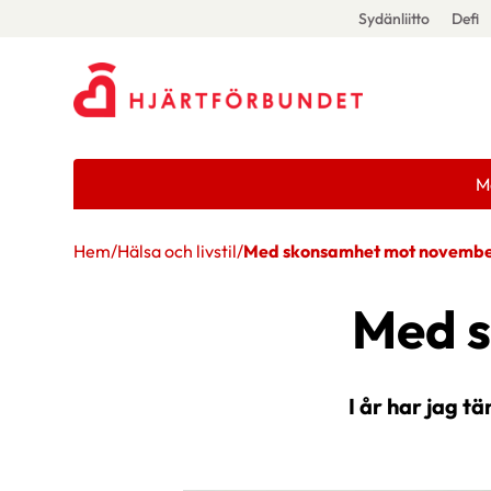
Sydänliitto
Defi
M
Hem
/
Hälsa och livstil
/
Med skonsamhet mot novemb
Med 
I år har jag 