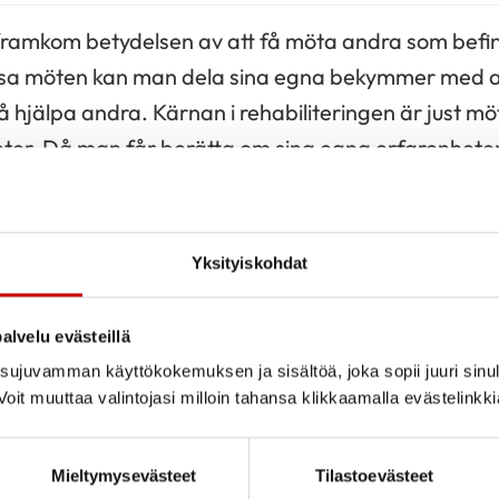
 framkom betydelsen av att få möta andra som befinn
dessa möten kan man dela sina egna bekymmer med 
 hjälpa andra. Kärnan i rehabiliteringen är just mö
ter. Då man får berätta om sina egna erfarenheter
betydligt lättare.
 vi alla våra egna behov och målsättningar. Vi sätt
Yksityiskohdat
livsvärderingar och som våra hjärtan varmast klapp
m det senaste inom Tulppa-rehabiliteringen och h
alvelu evästeillä
ujuvamman käyttökokemuksen ja sisältöä, joka sopii juuri sinul
oit muuttaa valintojasi milloin tahansa klikkaamalla evästelinkk
Mieltymysevästeet
Tilastoevästeet