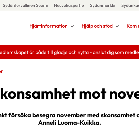
Sydänturvallinen Suomi
Neuvokasperhe
Sydänmerkki
Sydänka
Hjärtinformation
Hjälp och stöd
Kom 
edlemskapet är både till glädje och nytta - anslut dig som medl
er
skonsamhet mot nov
tänkt försöka besegra november med skonsamhet o
Anneli Luoma-Kuikka.