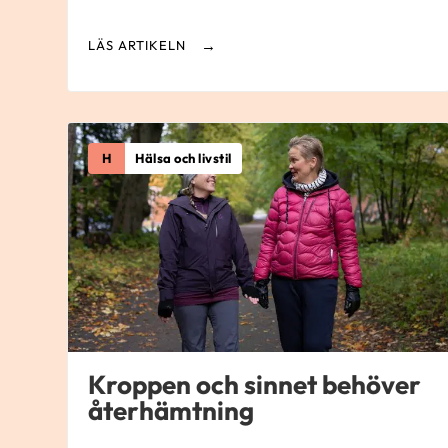
LÄS ARTIKELN
H
Hälsa och livstil
Kroppen och sinnet behöver
återhämtning