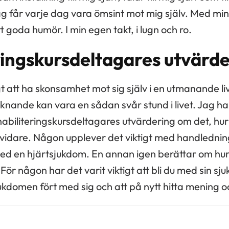
g får varje dag vara ömsint mot mig själv. Med min
t goda humör. I min egen takt, i lugn och ro.
ringskursdeltagares utvärde
igt att ha skonsamhet mot sig själv i en utmanande liv
knande kan vara en sådan svår stund i livet. Jag har
ehabiliteringskursdeltagares utvärdering om det, hur
g vidare. Någon upplever det viktigt med handledn
ed en hjärtsjukdom. En annan igen berättar om hur ku
För någon har det varit viktigt att bli du med sin s
domen fört med sig och att på nytt hitta mening och 