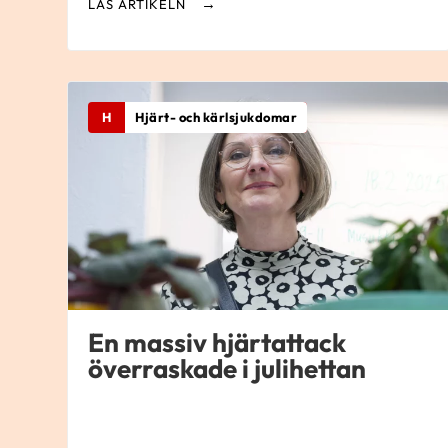
LÄS ARTIKELN
H
Hjärt- och kärlsjukdomar
En massiv hjärtattack
överraskade i julihettan