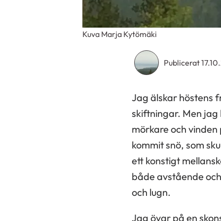
Kuva Marja Kytömäki
Publicerat 17.10
Jag älskar höstens fr
skiftningar. Men jag 
mörkare och vinden 
kommit snö, som skul
ett konstigt mellan
både avstående och 
och lugn.
Jag övar på en skonsam