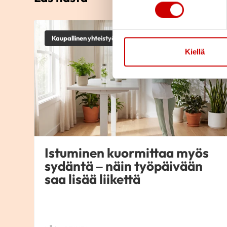
Kaupallinen yhteistyö
Kiellä
Istuminen kuormittaa myös
sydäntä – näin työpäivään
saa lisää liikettä