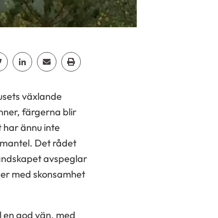
p
acebook
Dela Twitter
Dela Linkedin
Dela Email
Dela Print
jusets växlande
nner, färgerna blir
 har ännu inte
 mantel. Det rådet
landskapet avspeglar
mber med skonsamhet
ill en god vän, med