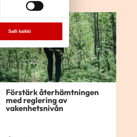
H
Hälsa och livstil
Salli kaikki
Förstärk återhämtningen
med reglering av
vakenhetsnivån