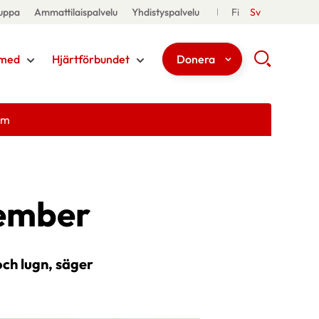
uppa
Ammattilaispalvelu
Yhdistyspalvelu
Fi
Sv
med
Hjärtförbundet
Donera
em
ember
ch lugn, säger