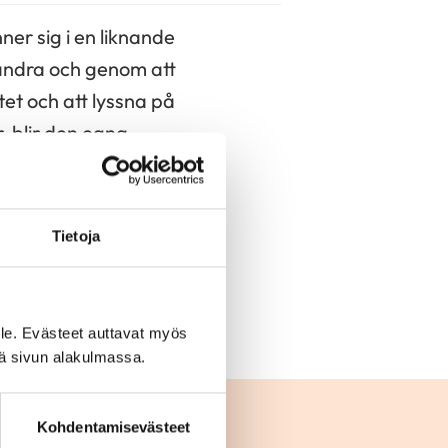
er sig i en liknande
andra och genom att
tet och att lyssna på
, blir den egna
er kurs mot de saker
Tietoja
ar för. Läs mera i
ur man kommer över
le. Evästeet auttavat myös
iä sivun alakulmassa.
Kohdentamisevästeet