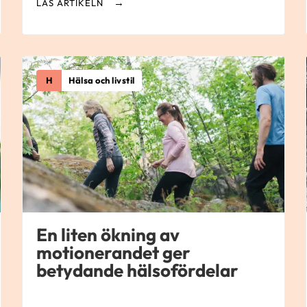
LÄS ARTIKELN
H
Hälsa och livstil
En liten ökning av
motionerandet ger
betydande hälsofördelar