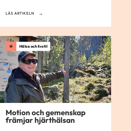
LÄS ARTIKELN
H
Hälsa och livstil
Motion och gemenskap
främjar hjärthälsan