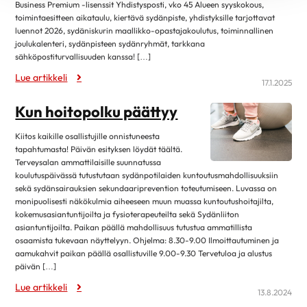
Business Premium -lisenssit Yhdistysposti, vko 45 Alueen syyskokous,
toimintaesitteen aikataulu, kiertävä sydänpiste, yhdistyksille tarjottavat
luennot 2026, sydäniskurin maallikko-opastajakoulutus, toiminnallinen
joulukalenteri, sydänpisteen sydänryhmät, tarkkana
sähköpostiturvallisuuden kanssa! […]
Lue artikkeli
17.1.2025
Kun hoitopolku päättyy
Kiitos kaikille osallistujille onnistuneesta
tapahtumasta! Päivän esityksen löydät täältä.
Terveysalan ammattilaisille suunnatussa
koulutuspäivässä tutustutaan sydänpotilaiden kuntoutusmahdollisuuksiin
sekä sydänsairauksien sekundaariprevention toteutumiseen. Luvassa on
monipuolisesti näkökulmia aiheeseen muun muassa kuntoutushoitajilta,
kokemusasiantuntijoilta ja fysioterapeuteilta sekä Sydänliiton
asiantuntijoilta. Paikan päällä mahdollisuus tutustua ammatillista
osaamista tukevaan näyttelyyn. Ohjelma: 8.30-9.00 Ilmoittautuminen ja
aamukahvit paikan päällä osallistuville 9.00-9.30 Tervetuloa ja alustus
päivän […]
Lue artikkeli
13.8.2024