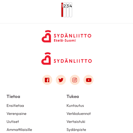
1
2
3
4
Link to facebook
Link to twitter
Link to instagram
Link to youtube
Tietoa
Tukea
Ensitietoa
Kuntoutus
Verenpaine
Verkkoluennot
Uutiset
Vertaistuki
Ammattilaisille
Sydänpiste