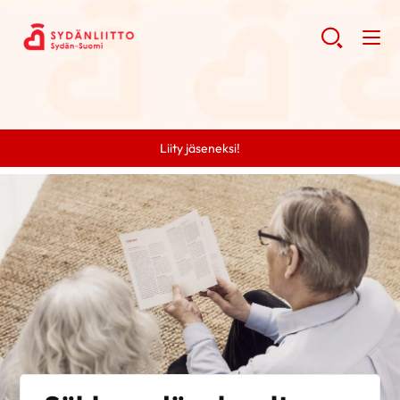
Liity jäseneksi!