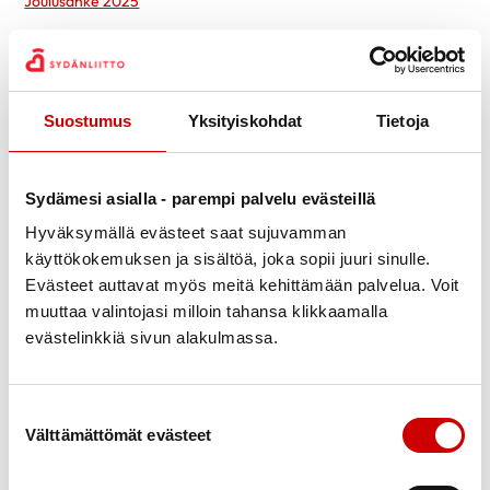
Joulusähke 2025
Extra-sähke sydänalueelta lokakuu 2025
Sähke sydänalueelta elokuu 2025
Extra-sähke sydänalueelta toukokuu 2025
Suostumus
Yksityiskohdat
Tietoja
Sähke sydänalueelta huhtikuu 2025
Sähke sydänalueelta tammikuu 2025
Sydämesi asialla - parempi palvelu evästeillä
VUOSI 2024
Hyväksymällä evästeet saat sujuvamman
Joulusähke2024
käyttökokemuksen ja sisältöä, joka sopii juuri sinulle.
Evästeet auttavat myös meitä kehittämään palvelua. Voit
Sähke sydänalueelta marraskuu 2024
muuttaa valintojasi milloin tahansa klikkaamalla
Sähke sydänalueelta elokuu 2024
evästelinkkiä sivun alakulmassa.
Kesäsähke sydänalueelta kesäkuu 2024
Sähke sydänalueelta maaliskuu 2024
Suostumuksen valinta
Sähke sydänalueelta_extra 2024
Välttämättömät evästeet
Sähke sydänalueelta_tammikuu 2024