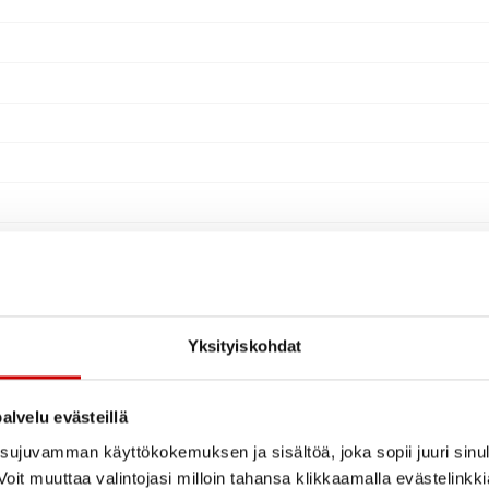
Yksityiskohdat
alvelu evästeillä
ujuvamman käyttökokemuksen ja sisältöä, joka sopii juuri sinul
oit muuttaa valintojasi milloin tahansa klikkaamalla evästelinkk