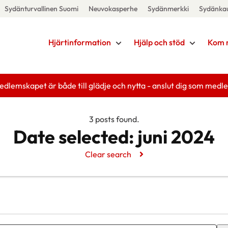
Sydänturvallinen Suomi
Neuvokasperhe
Sydänmerkki
Sydänka
Hjärtinformation
Hjälp och stöd
Kom 
edlemskapet är både till glädje och nytta - anslut dig som medl
3 posts found.
Date selected:
juni 2024
Clear search