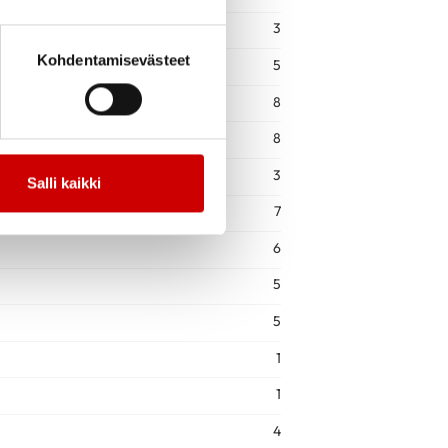
3
Kohdentamisevästeet
5
8
8
3
Salli kaikki
7
6
5
5
1
1
4