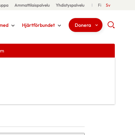
uppa
Ammattilaispalvelu
Yhdistyspalvelu
Fi
Sv
med
Hjärtförbundet
Donera
em