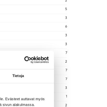
2
5
3
6
3
3
7
2
7
Tietoja
7
3
1
le. Evästeet auttavat myös
iä sivun alakulmassa.
2