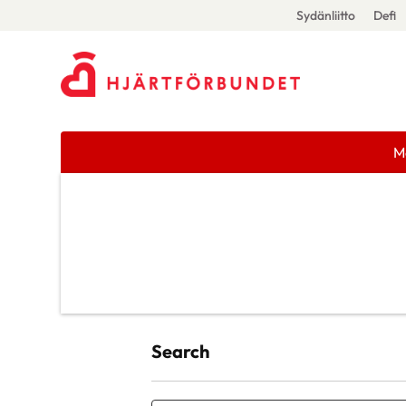
Sydänliitto
Defi
M
Search